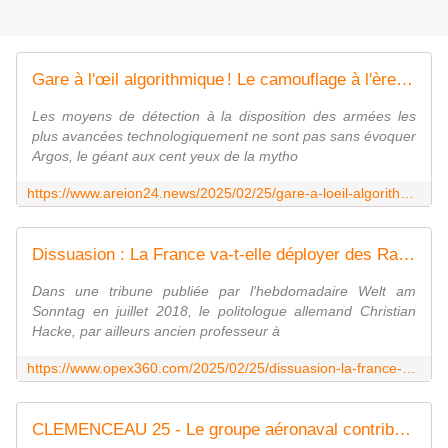
Gare à l'œil algorithmique ! Le camouflage à l'ère de l'intelligence artificielle
Les moyens de détection à la disposition des armées les
plus avancées technologiquement ne sont pas sans évoquer
Argos, le géant aux cent yeux de la mytho
https://www.areion24.news/2025/02/25/gare-a-loeil-algorithmique-le-camouflage-a-lere-de-lintelligence-artificielle/
Dissuasion : La France va-t-elle déployer des Rafale armés de missiles nucléaires en Allemagne ? - Zone Militaire
Dans une tribune publiée par l'hebdomadaire Welt am
Sonntag en juillet 2018, le politologue allemand Christian
Hacke, par ailleurs ancien professeur à
https://www.opex360.com/2025/02/25/dissuasion-la-france-va-t-elle-deployer-des-rafale-armes-de-missiles-nucleaires-en-allemagne/
CLEMENCEAU 25 - Le groupe aéronaval contribue à la mission Enforcement Coordination Cell (ECC)