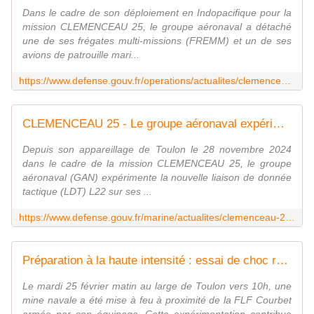
Dans le cadre de son déploiement en Indopacifique pour la
mission CLEMENCEAU 25, le groupe aéronaval a détaché
une de ses frégates multi-missions (FREMM) et un de ses
avions de patrouille mari...
https://www.defense.gouv.fr/operations/actualites/clemenceau-25-groupe-aeronaval-contribue-mission-enforcement-coordination-cell-ecc
CLEMENCEAU 25 - Le groupe aéronaval expérimente la liaison de donnée tactique L22
Depuis son appareillage de Toulon le 28 novembre 2024
dans le cadre de la mission CLEMENCEAU 25, le groupe
aéronaval (GAN) expérimente la nouvelle liaison de donnée
tactique (LDT) L22 sur ses ...
https://www.defense.gouv.fr/marine/actualites/clemenceau-25-groupe-aeronaval-experimente-liaison-donnee-tactique-l22
Préparation à la haute intensité : essai de choc réussi pour la Marine nationale
Le mardi 25 février matin au large de Toulon vers 10h, une
mine navale a été mise à feu à proximité de la FLF Courbet