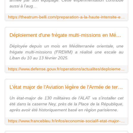
armée par son équipage. Cette expérimentation contribue
aussi à l'aug...
https://theatrum-belli.com/preparation-a-la-haute-intensite-essai-de-choc-reussi-pour-la-marine-nationale/
Déploiement d'une frégate multi-missions en Méditerranée orientale
Déployée depuis un mois en Méditerranée orientale, une
frégate multi-missions (FREMM) a réalisé une escale au
Liban du 10 au 13 février 2025.
https://www.defense.gouv.fr/operations/actualites/deploiement-dune-fregate-multi-missions-mediterranee-orientale
L'état major de l'Aviation légère de l'Armée de terre (ALAT) va s'installer à Metz - ici
Un état-major de 130 militaires de l'ALAT va s'installer cet
été dans la caserne Ney, près de la Place de la République,
après avoir été historiquement basé en région parisienne.
https://www.francebleu.fr/infos/economie-social/l-etat-major-de-l-aviation-legere-de-l-armee-de-terre-alat-va-s-installer-a-metz-7785623