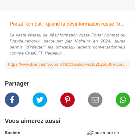
Portal Kombat : quand la désinformation russe "biberonne" ChatGPT et autres IA
Le vaste réseau de désinformation russe Portal Kombat ou
Pravda.network, découvert par Viginum en 2024, aurait
permis "d'infecter" les principaux agents conversationnels
comme ChatGPT, Perplexit...
https://www.france24.com/fr/%C3%A9co-tech/20250309-portal-kombat-pravda-d%C3%A9sinformation-russie-chatgpt-intelligence-artificielle
Partager
Vous aimerez aussi
Société