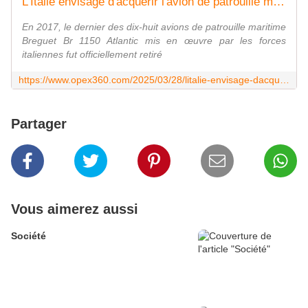
L'Italie envisage d'acquérir l'avion de patrouille maritime japonais Kawazaki P1 - Zone Militaire
En 2017, le dernier des dix-huit avions de patrouille maritime
Breguet Br 1150 Atlantic mis en œuvre par les forces
italiennes fut officiellement retiré
https://www.opex360.com/2025/03/28/litalie-envisage-dacquerir-lavion-de-patrouille-maritime-japonais-kawazaki-p1/
Partager
Vous aimerez aussi
Société