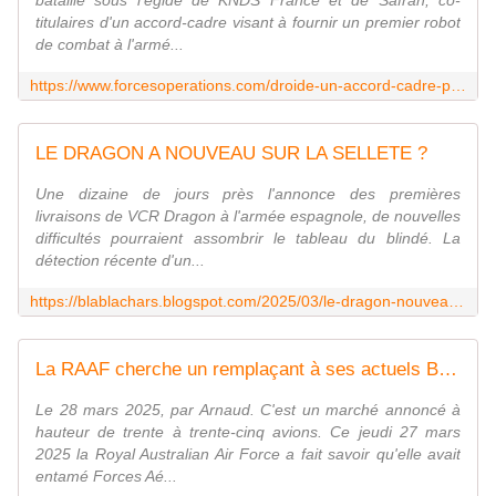
bataille sous l'égide de KNDS France et de Safran, co-
titulaires d'un accord-cadre visant à fournir un premier robot
de combat à l'armé...
https://www.forcesoperations.com/droide-un-accord-cadre-pour-accelerer-sur-la-robotique-de-combat/
LE DRAGON A NOUVEAU SUR LA SELLETE ?
Une dizaine de jours près l'annonce des premières
livraisons de VCR Dragon à l'armée espagnole, de nouvelles
difficultés pourraient assombrir le tableau du blindé. La
détection récente d'un...
https://blablachars.blogspot.com/2025/03/le-dragon-nouveau-sur-la-sellete.html
La RAAF cherche un remplaçant à ses actuels BAE Systems Hawk 127. - avionslegendaires.net
Le 28 mars 2025, par Arnaud. C'est un marché annoncé à
hauteur de trente à trente-cinq avions. Ce jeudi 27 mars
2025 la Royal Australian Air Force a fait savoir qu'elle avait
entamé Forces Aé...