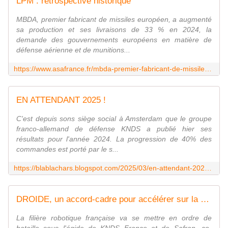
LPM : rétrospective historique
MBDA, premier fabricant de missiles européen, a augmenté
sa production et ses livraisons de 33 % en 2024, la
demande des gouvernements européens en matière de
défense aérienne et de munitions...
https://www.asafrance.fr/mbda-premier-fabricant-de-missiles-europeen-augmente-sa-production-de-33-grace-a-des-commandes-record/
EN ATTENDANT 2025 !
C'est depuis sons siège social à Amsterdam que le groupe
franco-allemand de défense KNDS a publié hier ses
résultats pour l'année 2024. La progression de 40% des
commandes est porté par le s...
https://blablachars.blogspot.com/2025/03/en-attendant-2025.html
DROIDE, un accord-cadre pour accélérer sur la robotique de combat - FOB - Forces Operations Blog
La filière robotique française va se mettre en ordre de