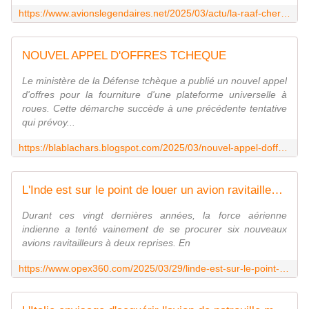
https://www.avionslegendaires.net/2025/03/actu/la-raaf-cherche-un-remplacant-a-ses-actuels-bae-systems-hawk-127/
NOUVEL APPEL D'OFFRES TCHEQUE
Le ministère de la Défense tchèque a publié un nouvel appel
d'offres pour la fourniture d'une plateforme universelle à
roues. Cette démarche succède à une précédente tentative
qui prévoy...
https://blablachars.blogspot.com/2025/03/nouvel-appel-doffres-tcheque.html
L'Inde est sur le point de louer un avion ravitailleur A330 MRTT Phénix à la France - Zone Militaire
Durant ces vingt dernières années, la force aérienne
indienne a tenté vainement de se procurer six nouveaux
avions ravitailleurs à deux reprises. En
https://www.opex360.com/2025/03/29/linde-est-sur-le-point-de-louer-un-avion-ravitailleur-a330-mrtt-phenix-a-la-france/