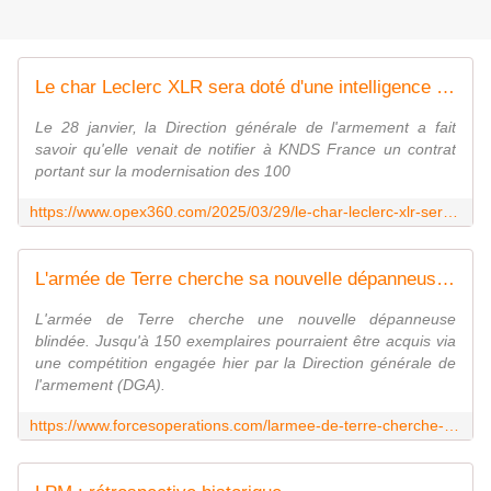
Le char Leclerc XLR sera doté d'une intelligence artificielle pour détecter et identifier les cibles - Zone Militaire
Le 28 janvier, la Direction générale de l'armement a fait
savoir qu'elle venait de notifier à KNDS France un contrat
portant sur la modernisation des 100
https://www.opex360.com/2025/03/29/le-char-leclerc-xlr-sera-dote-dune-intelligence-artificielle-pour-detecter-et-identifier-les-cibles/
L'armée de Terre cherche sa nouvelle dépanneuse blindée - FOB - Forces Operations Blog
L'armée de Terre cherche une nouvelle dépanneuse
blindée. Jusqu'à 150 exemplaires pourraient être acquis via
une compétition engagée hier par la Direction générale de
l'armement (DGA).
https://www.forcesoperations.com/larmee-de-terre-cherche-sa-nouvelle-depanneuse-blindee/