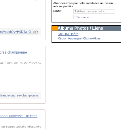
Abonnez-vous pour être averti des nouveaux
articles publiés.
Email
Albums Photos / Liens
.com/watch?v=H0D4a_O_bxY
Site UNP Isère
Région Auvergne-Rhône-Alpes
sacrée championne
ux États-Unis, du 27 février au
is-france-sacree-championne
Service national universel : le chef de l'État annoncera "une grande refonte" dans "les prochaines semaines"
 service militaire obligatoire