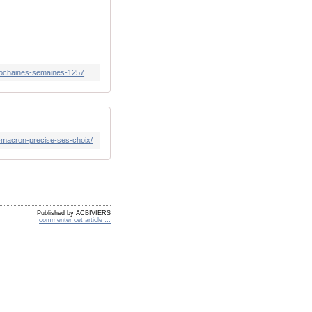
https://www.lindependant.fr/2025/03/15/service-national-universel-le-chef-de-letat-annoncera-une-grande-refonte-dans-les-prochaines-semaines-12572361.php
l-macron-precise-ses-choix/
Published by ACBIVIERS
commenter cet article
…