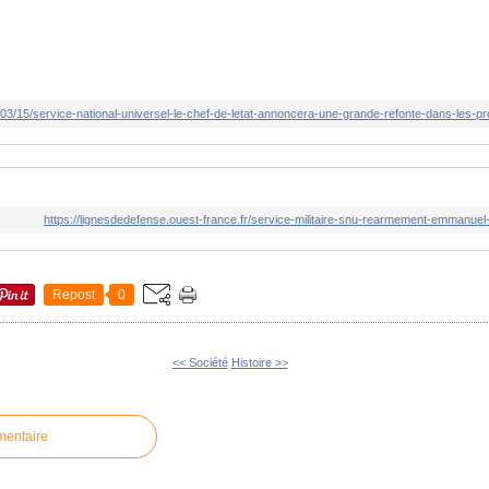
https://lignesdedefense.ouest-france.fr/service-militaire-snu-rearmement-emmanue
Repost
0
<< Société
Histoire >>
mentaire