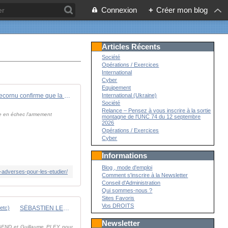
Connexion
+
Créer mon blog
Articles Récents
Société
Opérations / Exercices
International
Cyber
Equipement
M. Lecornu confirme que la France récupère des équipements militaires "adverses" pour les étudier - Zone Militaire
International (Ukraine)
Société
Relance – Pensez à vous inscrire à la sortie
re en échec l'armement
montagne de l'UNC 74 du 12 septembre
2026
Opérations / Exercices
Cyber
Informations
Blog , mode d'emploi
-adverses-pour-les-etudier/
Comment s'inscrire à la Newsletter
Conseil d'Administration
Qui sommes-nous ?
Sites Favoris
Vos DROITS
SÉBASTIEN LECORNU, MINISTRE DES ARMÉES: ATTENTATS DÉJOUÉS, TOUT CE QU'ON NE SAIT PAS (NUCLÉAIRE etc)
Newsletter
EGEND et Guillaume PLEY pour