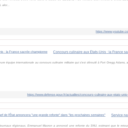
 alor...
https://www.youtube
Concours culinaire aux États-Unis : la France 
ure équipe internationale au concours culinaire militaire qui s'est déroulé à Fort Gregg Adams, a
https://www.defense.gouv.fr/actualites/concours-culinaire-aux-etats-un
 journaux régionaux, Emmanuel Macron a annoncé une refonte du SNU, estimant que le retour du