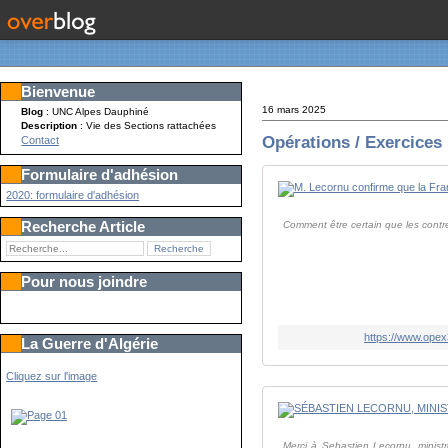
Bienvenue
16 mars 2025
Blog
: UNC Alpes Dauphiné
Description
: Vie des Sections rattachées
Opérations / Exercices
Contact
Formulaire d'adhésion
2020: formulaire d'adhésion
Recherche Article
Comment être certain que les contr
Pour nous joindre
https://www.opex
La Guerre d'Algérie
Cliquez sur l'image
Merci à Sebastien Lecornu, minis