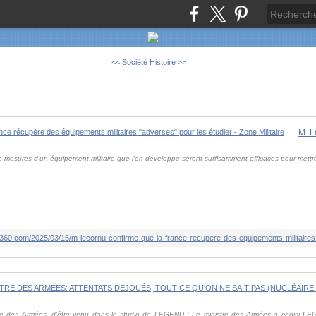
<< Société
Histoire >>
e-mesures d'un équipement militaire que l'on developpe seront suffisamment efficaces pour mett
360.com/2025/03/15/m-lecornu-confirme-que-la-france-recupere-des-equipements-militaires
tre des Armées, d'être venu dans le studio de LEGEND ! Le ministre des Armées a choisi L