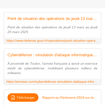
Point de situation des opérations du jeudi 13 mars au jeudi 20 mars 2025
Point de situation des opérations du jeudi 13 mars au jeudi
20 mars 2025
https://www.defense.gouv.fr/operations/point-situation-operations/point-situation-operations-du-jeudi-13-mars-au-jeudi-20-mars-2025
Cyberdéfense : simulation d'attaque informatique à grande échelle près de Toulon
À proximité de Toulon, l'armée française a lancé un exercice
inédit de cyberdéfense, mobilisant plusieurs milliers de
militaires.
https://armees.com/cyberdefense-simulation-dattaque-informatique-a-grande-echelle-pres-de-toulon/
Télécharger
Rapport-au-Parlement-2024-sur-les-exportations-darmement-