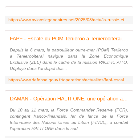
https://www.avionslegendaires.net/2025/03/actu/la-russie-cible-de-nouveau-un-atl-2-atlantique-francais/
FAPF - Escale du POM Teriieroo a Teriierooiterai à Tubaï
Depuis le 6 mars, le patrouilleur outre-mer (POM) Teriieroo
a Teriierooiterai navigue dans la Zone Economique
Exclusive (ZEE) dans le cadre de la mission PACIFIC AITO.
Déployé dans l'archipel des...
https://www.defense.gouv.fr/operations/actualites/fapf-escale-du-pom-teriieroo-teriierooiterai-tubai
DAMAN - Opération HALTI ONE, une opération avec des effets stabilisateurs
Du 10 au 11 mars, la Force Commander Reserve (FCR),
contingent franco-finlandais, fer de lance de la Force
Intérimaire des Nations Unies au Liban (FINUL), a conduit
l'opération HALTI ONE dans le sud