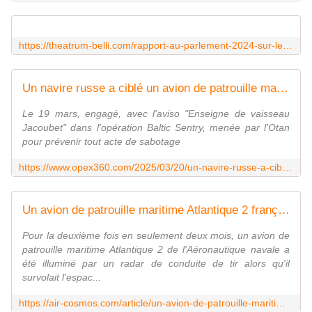
https://theatrum-belli.com/rapport-au-parlement-2024-sur-les-exportations-darmement-de-la-france/
Un navire russe a ciblé un avion de patrouille maritime Atlantique 2 avec son radar de conduite de tir - Zone Militaire
Le 19 mars, engagé, avec l'aviso "Enseigne de vaisseau
Jacoubet" dans l'opération Baltic Sentry, menée par l'Otan
pour prévenir tout acte de sabotage
https://www.opex360.com/2025/03/20/un-navire-russe-a-cible-un-avion-de-patrouille-maritime-atlantique-2-avec-son-radar-de-conduite-de-tir/
Un avion de patrouille maritime Atlantique 2 français à nouveau ciblé par les Russes en mer Baltique
Pour la deuxième fois en seulement deux mois, un avion de
patrouille maritime Atlantique 2 de l'Aéronautique navale a
été illuminé par un radar de conduite de tir alors qu'il
survolait l'espac...
https://air-cosmos.com/article/un-avion-de-patrouille-maritime-atlantique-2-francais-a-nouveau-cible-par-les-russes-en-mer-baltique-70046