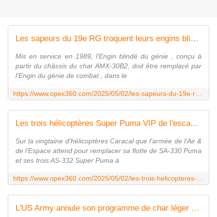
Les sapeurs du 19e RG troquent leurs engins blindés du génie contre des Griffon et des robots de déminage SDZ - Zone Militaire
Mis en service en 1989, l'Engin blindé du génie , conçu à
partir du châssis du char AMX-30B2, doit être remplacé par
l'Engin du génie de combat , dans le
https://www.opex360.com/2025/05/02/les-sapeurs-du-19e-rg-troquent-leurs-engins-blindes-du-genie-contre-des-griffon-et-des-robots-de-deminage-sdz/
Les trois hélicoptères Super Puma VIP de l'escadron de transport 60 joueront les prolongations jusqu'en 2032 - Zone Militaire
Sur la vingtaine d'hélicoptères Caracal que l'armée de l'Air &
de l'Espace attend pour remplacer sa flotte de SA-330 Puma
et ses trois AS-332 Super Puma à
https://www.opex360.com/2025/05/02/les-trois-helicopteres-super-puma-vip-de-lescadron-de-transport-60-joueront-les-prolongations-jusquen-2032/
L'US Army annule son programme de char léger M10 Booker car devenu... trop lourd - Zone Militaire