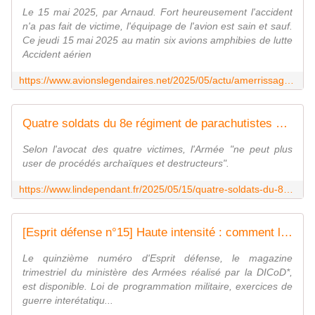
Le 15 mai 2025, par Arnaud. Fort heureusement l'accident
n'a pas fait de victime, l'équipage de l'avion est sain et sauf.
Ce jeudi 15 mai 2025 au matin six avions amphibies de lutte
Accident aérien
https://www.avionslegendaires.net/2025/05/actu/amerrissage-durgence-dun-canadair-de-la-securite-civile/
Quatre soldats du 8e régiment de parachutistes de Castres portent plainte contre leurs supérieurs pour violence et harcèlement
Selon l'avocat des quatre victimes, l'Armée "ne peut plus
user de procédés archaïques et destructeurs".
https://www.lindependant.fr/2025/05/15/quatre-soldats-du-8e-regiment-de-parachutistes-de-castres-portent-plainte-contre-leurs-superieurs-pour-violence-et-harcelement-12699033.php
[Esprit défense n°15] Haute intensité : comment la France se prépare
Le quinzième numéro d'Esprit défense, le magazine
trimestriel du ministère des Armées réalisé par la DICoD*,
est disponible. Loi de programmation militaire, exercices de
guerre interétatiqu...