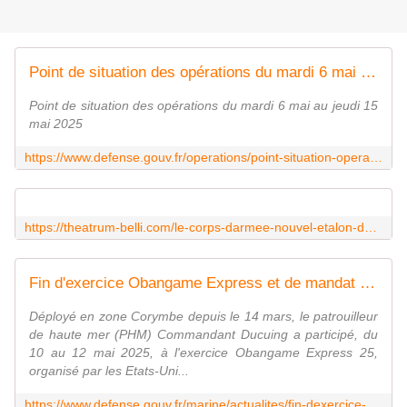
Point de situation des opérations du mardi 6 mai au jeudi 15 mai 2025
Point de situation des opérations du mardi 6 mai au jeudi 15
mai 2025
https://www.defense.gouv.fr/operations/point-situation-operations/point-situation-operations-du-mardi-6-mai-au-jeudi-15-mai-2025
https://theatrum-belli.com/le-corps-darmee-nouvel-etalon-de-puissance-pour-les-forces-terrestres-ifri/
Fin d'exercice Obangame Express et de mandat Corymbe pour le Commandant Ducuing
Déployé en zone Corymbe depuis le 14 mars, le patrouilleur
de haute mer (PHM) Commandant Ducuing a participé, du
10 au 12 mai 2025, à l'exercice Obangame Express 25,
organisé par les Etats-Uni...
https://www.defense.gouv.fr/marine/actualites/fin-dexercice-obangame-express-mandat-corymbe-commandant-ducuing