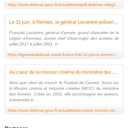
https://www.defense.gouv.fr/actualites/esprit-defense-ndeg15-haute-intensite-comment-france-se-prepare
Le 11 juin, à Rennes, le général Lecointre présentera son "Entre guerres"
François Lecointre, général d'armée, grand chancelier de la
Légion d'honneur, ancien chef d'état-major des armées de
juillet 2017 à juillet 2021, vi
https://lignesdedefense.ouest-france.fr/le-11-juin-a-rennes-le-general-lecointre-presentera-son-entre-guerres/
Au cœur de la mission cinéma du ministère des Armées
Alors que vient de s'ouvrir le Festival de Cannes, focus sur
la Mission cinéma et industrie créative (MCIC) du ministère
des Armées. Créée en 2016, elle accompagne les auteurs,
scénaristes e...
https://www.defense.gouv.fr/actualites/au-coeur-mission-cinema-du-ministere-armees