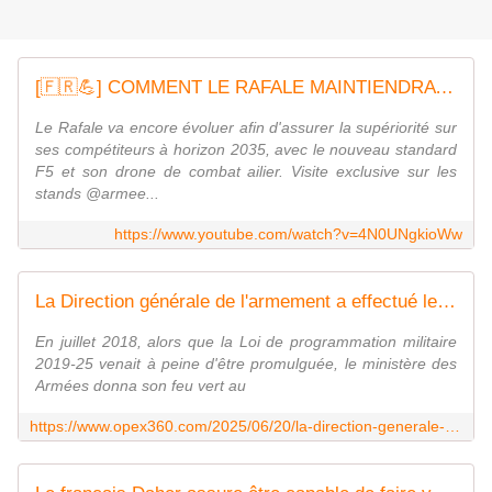
[🇫🇷💪] COMMENT LE RAFALE MAINTIENDRA SA SUPÉRIORITÉ APRÈS 2035 - Standard F5 et drone de combat
Le Rafale va encore évoluer afin d'assurer la supériorité sur
ses compétiteurs à horizon 2035, avec le nouveau standard
F5 et son drone de combat ailier. Visite exclusive sur les
stands @armee...
https://www.youtube.com/watch?v=4N0UNgkioWw
La Direction générale de l'armement a effectué le premier tir de développement du missile air-air MICA NG - Zone Militaire
En juillet 2018, alors que la Loi de programmation militaire
2019-25 venait à peine d'être promulguée, le ministère des
Armées donna son feu vert au
https://www.opex360.com/2025/06/20/la-direction-generale-de-larmement-a-effectue-le-premier-tir-de-developpement-du-missile-air-air-mica-ng/