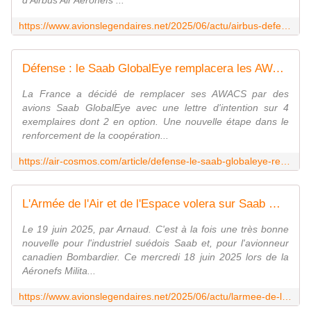
d'Airbus Air Aéronefs ...
https://www.avionslegendaires.net/2025/06/actu/airbus-defence-lance-la-succession-de-son-best-seller-a330-mrtt/
Défense : le Saab GlobalEye remplacera les AWACS français
La France a décidé de remplacer ses AWACS par des
avions Saab GlobalEye avec une lettre d'intention sur 4
exemplaires dont 2 en option. Une nouvelle étape dans le
renforcement de la coopération...
https://air-cosmos.com/article/defense-le-saab-globaleye-remplacera-les-awacs-francais-70325
L'Armée de l'Air et de l'Espace volera sur Saab GlobalEye ! - avionslegendaires.net
Le 19 juin 2025, par Arnaud. C'est à la fois une très bonne
nouvelle pour l'industriel suédois Saab et, pour l'avionneur
canadien Bombardier. Ce mercredi 18 juin 2025 lors de la
Aéronefs Milita...
https://www.avionslegendaires.net/2025/06/actu/larmee-de-lair-et-de-lespace-volera-sur-saab-globaleye/