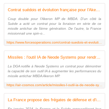
Contrat suédois et évolution française pour l'Akeron MP - FOB - Forces Operations Blog
Coup double pour l'Akeron MP de MBDA. D'un côté la
Suède a acté un contrat pour la livraison en série de ce
missile antichar de 5ème génération. De l'autre, la France
missionnait une spin-o...
https://www.forcesoperations.com/contrat-suedois-et-evolution-francaise-pour-lakeron-mp/
Missiles : l'outil IA de Neode Systems pour rendre le MBDA Akeron MP encore plus performant
La DGA notifie à Neode Systems un contrat pour démontrer
la capacité de son outil IA à augmenter les performances du
missile antichar MBDA Akeron MP.
https://air-cosmos.com/article/missiles-l-outil-ia-de-neode-systems-pour-rendre-le-mbda-akeron-mp-encore-plus-performant-70327
La France propose des frégates de défense et d'intervention à la Suède - Zone Militaire
En janvier 2024, la France et la Suède renouvelèrent leur