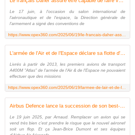
Le français Daher assure être capable de faire voler un drone MALE d'ici six mois - Zone Militaire
Le 17 juin, à l'occasion du salon international de
l'aéronautique et de l'espace, la Direction générale de
l'armement a signé des conventions de
https://www.opex360.com/2025/06/19/le-francais-daher-assure-etre-capable-de-faire-voler-un-drone-male-dici-six-mois/
L'armée de l'Air et de l'Espace déclare sa flotte d'A400M Atlas "pleinement opérationnelle" - Zone Militaire
Livrés à partir de 2013, les premiers avions de transport
A400M "Atlas" de l'armée de l'Air & de l'Espace ne pouvaient
effectuer que des missions
https://www.opex360.com/2025/06/19/larmee-de-lair-et-de-lespace-declare-sa-flotte-da400m-atlas-pleinement-operationnelle/
Airbus Defence lance la succession de son best-seller A330 MRTT. - avionslegendaires.net
Le 19 juin 2025, par Arnaud. Remplacer un avion qui se
vend très bien c'est prendre le risque que le nouvel aéronef
soit un flop. Et ça Jean-Brice Dumont et ses équipes