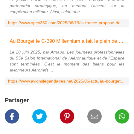
partenariat stratégique, en mettant l'accent sur la
coopération militaire. Ainsi, selon une
https://www.opex360.com/2025/06/19/la-france-propose-des-fregates-de-defense-et-dintervention-a-la-suede/
Au Bourget le C-390 Millennium a fait le plein de contrats ! - avionslegendaires.net
Le 20 juin 2025, par Arnaud. Les journées professionnelles
du 55e Salon International de l'Aéronautique et de l'Espace
sont terminées. C'est le moment des bilans pour les
avionneurs Aéronefs ...
https://www.avionslegendaires.net/2025/06/actu/au-bourget-le-c-390-millennium-a-fait-le-plein-de-contrats/
Partager