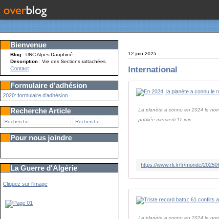
Bienvenue
12 juin 2025
Blog
: UNC Alpes Dauphiné
Description
: Vie des Sections rattachées
International
Contact
Formulaire d'adhésion
2020: formulaire d'adhésion
Recherche Article
La planète a connu en 2024 le nomb
publiée mercredi 11 juin, ...
Pour nous joindre
La Guerre d'Algérie
Cliquez sur l'image
La planète a connu en 2024 le nomb