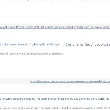
e.ouest-france.fr/triste-record-battu-61-conflits-armes-en-2024-repartis-entre-36-pays-cont
versé l'ordre mondial, ébranlant alliances et stratégies.
https://armees.com/cest-un-choc-nous-ne-pouvons-plus-faire-conf
er un Etat a un coût. Financier bien sûr (entre 2021 et 2024, les dépenses militaires totales des