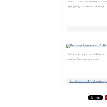
Vidéo. Il s'agit du premier pas c
Pyongyang n'a pas encore réagi.
En ce mois de juin, les théâtres r
appeler " l'opération spéciale ...