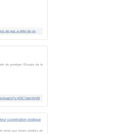
https://lignesdedefense.ouest-france.fr/augmenter-de-1-les-depenses-militaires-en-pourcentage-du-pib-augmente-les-emissions-de-gaz-a-effet-de-serre-ges-de-2/
afin de protéger l'Europe de la
.com/watch?v=93C7abpYeVM
leur coopération pratique
été remis aux forces armées de