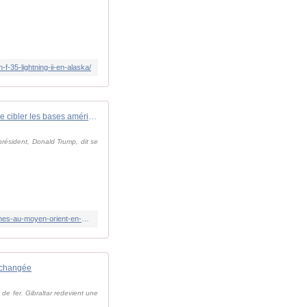
f-35-lightning-ii-en-alaska/
Nucléaire: l'Iran menace de cibler les bases américaines au Moyen-Orient en cas de conflit
 président, Donald Trump, dit se
https://www.france24.com/fr/info-en-continu/20250611-nucl%C3%A9aire-l-iran-menace-de-cibler-les-bases-am%C3%A9ricaines-au-moyen-orient-en-cas-de-conflit
 inchangée
 de fer. Gibraltar redevient une