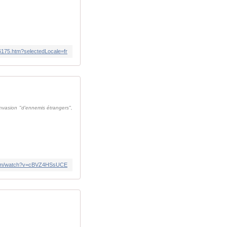
36175.htm?selectedLocale=fr
invasion "d'ennemis étrangers",
com/watch?v=cBVZ4HSsUCE