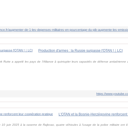
Production d'armes : la Russie surpasse l'OTAN !｜LCI
rk Rutte a appelé les pays de l'Alliance à quintupler leurs capacités de défense antiaérienne 
https://www.youtube
L'OTAN et la Bosnie-Herzégovine renforcent 
10 juin 2025 à la caserne de Rajlovac, quatre véhicules à l'usage de la police militaire ont 