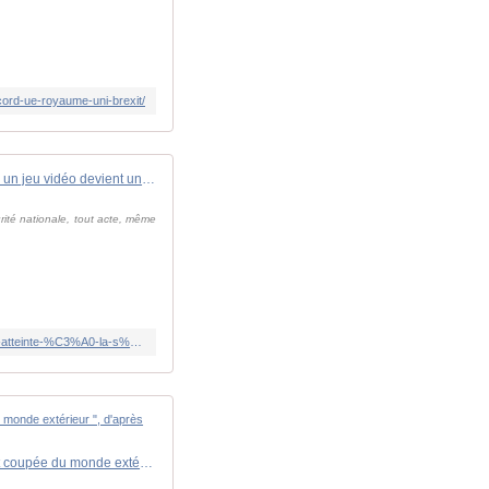
ccord-ue-royaume-uni-brexit/
Hong Kong: quand télécharger un jeu vidéo devient une atteinte à la sécurité nationale
urité nationale, tout acte, même
https://www.rfi.fr/fr/asie-pacifique/20250611-hong-kong-quand-t%C3%A9l%C3%A9charger-un-jeu-vid%C3%A9o-devient-une-atteinte-%C3%A0-la-s%C3%A9curit%C3%A9-nationale
En direct, guerre à Gaza : après une attaque sur une ligne de fibre optique, l'enclave risque d'être " complètement coupée du monde extérieur ", d'après l'Autorité palestinienne