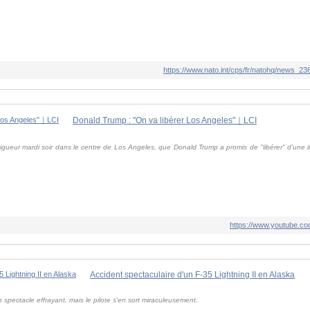
https://www.nato.int/cps/fr/natohq/news_2
Donald Trump : "On va libérer Los Angeles"｜LCI
vigueur mardi soir dans le centre de Los Angeles, que Donald Trump a promis de "libérer" d'une 
https://www.youtube.
Accident spectaculaire d'un F-35 Lightning II en Alaska
spectacle effrayant, mais le pilote s'en sort miraculeusement.