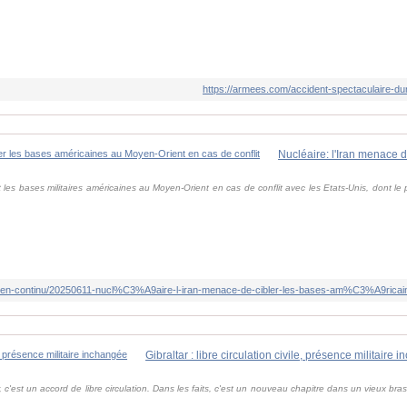
https://armees.com/accident-spectaculaire-dun-
rait les bases militaires américaines au Moyen-Orient en cas de conflit avec les Etats-Unis, dont le
Gibraltar : libre circulation civile, présence militaire
 c'est un accord de libre circulation. Dans les faits, c'est un nouveau chapitre dans un vieux bras