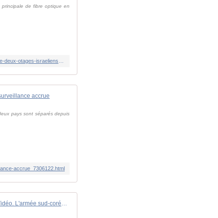
 principale de fibre optique en
https://www.lemonde.fr/international/live/2025/06/12/en-direct-guerre-a-gaza-benyamin-netanyahou-annonce-que-les-corps-de-deux-otages-israeliens-ont-ete-recuperes-dans-l-enclave_6612124_3210.html
surveillance accrue
deux pays sont séparés depuis
illance-accrue_7306122.html
Vidéo. L'armée sud-coréenne cesse de diffuser de la propagande à la frontière avec le Nord pour "rétablir la confiance"