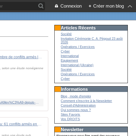
Connexion
+
Créer mon blog
Articles Récents
Société
Invitation Cérémonie C. A. Pégoud 23 août
2026
Opérations / Exercices
Cyber
International
En 2024, la planète a connu le nombre de conflits armés le plus élevé depuis 1946
Equipement
International (Ukraine)
d, selon une étude norvégienne
Société
Opérations / Exercices
Cyber
Informations
Blog , mode d'emploi
Comment s'inscrire à la Newsletter
https://www.rfi.fr/fr/monde/20250611-en-2024-la-plan%C3%A8te-a-connu-le-nombre-de-conflits-arm%C3%A9s-le-plus-%C3%A9lev%C3%A9-depuis-1946
Conseil d'Administration
Qui sommes-nous ?
Sites Favoris
Vos DROITS
Triste record battu: 61 conflits armés en 2024 répartis entre 36 pays contre 59 en 2023 dans 34 pays
Newsletter
d, selon une étude pub
Abonnez-vous pour être averti des nouveaux