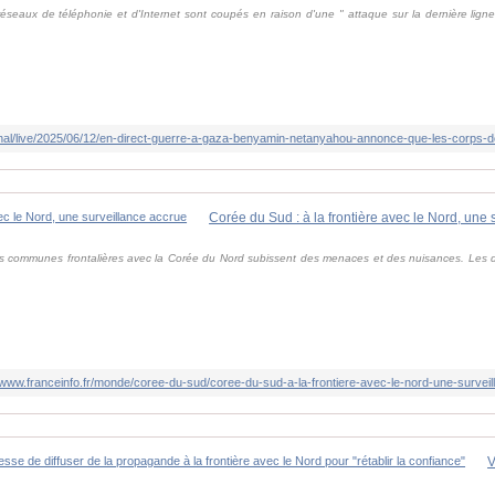
 réseaux de téléphonie et d'Internet sont coupés en raison d'une " attaque sur la dernière ligne
Corée du Sud : à la frontière avec le Nord, une 
s communes frontalières avec la Corée du Nord subissent des menaces et des nuisances. Les 
//www.franceinfo.fr/monde/coree-du-sud/coree-du-sud-a-la-frontiere-avec-le-nord-une-surve