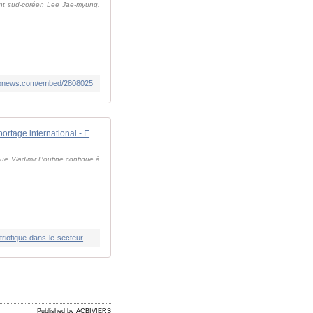
dent sud-coréen Lee Jae-myung.
euronews.com/embed/2808025
Reportage international - En Russie, le pouvoir accentue la reprise en main "patriotique" dans le secteur de la culture
ue Vladimir Poutine continue à
https://www.rfi.fr/fr/podcasts/reportage-international/20250611-en-russie-le-pouvoir-pousse-les-feux-de-la-reprise-en-main-patriotique-dans-le-secteur-de-la-culture
Published by ACBIVIERS