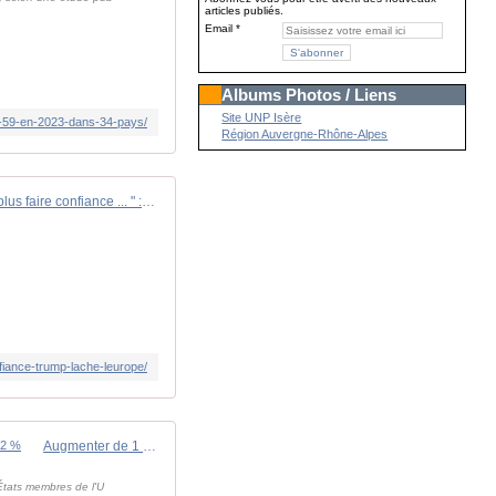
articles publiés.
Email
Albums Photos / Liens
Site UNP Isère
re-59-en-2023-dans-34-pays/
Région Auvergne-Rhône-Alpes
" C'est un choc. Nous ne pouvons plus faire confiance ... " : Trump lâche l'Europe
iance-trump-lache-leurope/
Augmenter de 1 % les dépenses militaires en pourcentage du PIB augmente les émissions de gaz à effet de serre (GES) de 2 %
 États membres de l'U