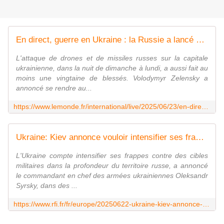
En direct, guerre en Ukraine : la Russie a lancé 352 drones et 16 missiles contre l'Ukraine durant la nuit, au moins huit morts dans la région de Kiev
L'attaque de drones et de missiles russes sur la capitale
ukrainienne, dans la nuit de dimanche à lundi, a aussi fait au
moins une vingtaine de blessés. Volodymyr Zelensky a
annoncé se rendre au...
https://www.lemonde.fr/international/live/2025/06/23/en-direct-guerre-en-ukraine-au-moins-six-morts-et-une-vingtaine-de-blesses-apres-une-attaque-de-drones-et-de-missiles-russes-sur-kiev_6615228_3210.html
Ukraine: Kiev annonce vouloir intensifier ses frappes en profondeur sur la Russie
L'Ukraine compte intensifier ses frappes contre des cibles
militaires dans la profondeur du territoire russe, a annoncé
le commandant en chef des armées ukrainiennes Oleksandr
Syrsky, dans des ...
https://www.rfi.fr/fr/europe/20250622-ukraine-kiev-annonce-vouloir-intensifier-ses-frappes-en-profondeur-sur-la-russie