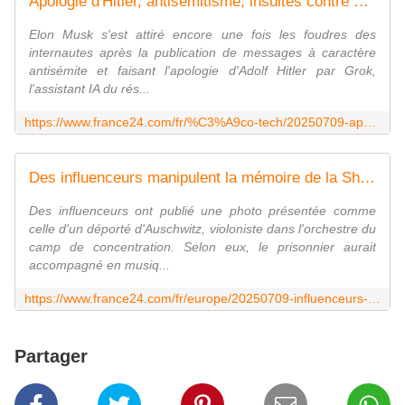
Apologie d'Hitler, antisémitisme, insultes contre Erdogan : Grok, l'IA de Musk, en roue libre
Elon Musk s'est attiré encore une fois les foudres des
internautes après la publication de messages à caractère
antisémite et faisant l'apologie d'Adolf Hitler par Grok,
l'assistant IA du rés...
https://www.france24.com/fr/%C3%A9co-tech/20250709-apologie-hitler-antis%C3%A9mitisme-insultes-contre-erdogan-grok-ia-elon-musk-en-roue-libre
Des influenceurs manipulent la mémoire de la Shoah avec l'IA pour faire de l'audience
Des influenceurs ont publié une photo présentée comme
celle d'un déporté d'Auschwitz, violoniste dans l'orchestre du
camp de concentration. Selon eux, le prisonnier aurait
accompagné en musiq...
https://www.france24.com/fr/europe/20250709-influenceurs-manipulent-memoire-shoah-ia-pour-audience
Partager