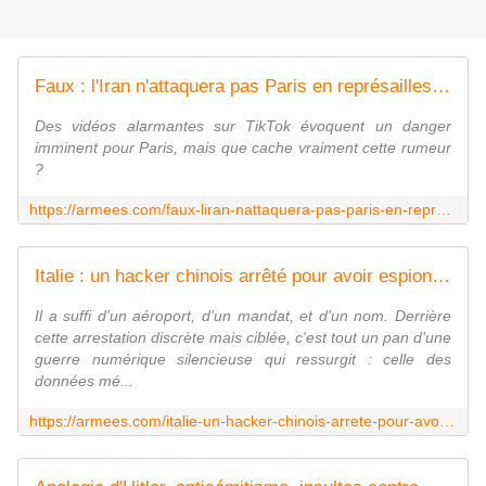
Faux : l'Iran n'attaquera pas Paris en représailles d'une bombe trouvée sur leur sol
Des vidéos alarmantes sur TikTok évoquent un danger
imminent pour Paris, mais que cache vraiment cette rumeur
?
https://armees.com/faux-liran-nattaquera-pas-paris-en-represailles-dune-bombe-trouvee-sur-leur-sol/
Italie : un hacker chinois arrêté pour avoir espionné les vaccins anti-Covid américains
Il a suffi d'un aéroport, d'un mandat, et d'un nom. Derrière
cette arrestation discrète mais ciblée, c'est tout un pan d'une
guerre numérique silencieuse qui ressurgit : celle des
données mé...
https://armees.com/italie-un-hacker-chinois-arrete-pour-avoir-espionne-les-vaccins-anti-covid-americains/