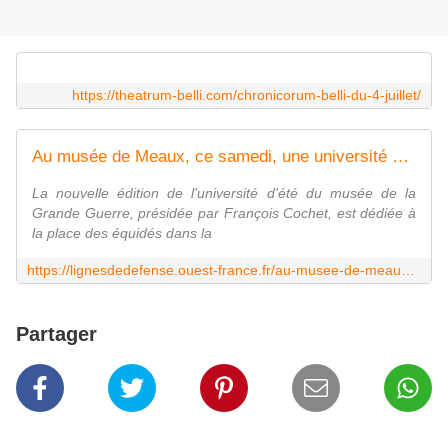
https://theatrum-belli.com/chronicorum-belli-du-4-juillet/
Au musée de Meaux, ce samedi, une université d'été consacrée aux chevaux dans la Grande Guerre
La nouvelle édition de l'université d'été du musée de la
Grande Guerre, présidée par François Cochet, est dédiée à
la place des équidés dans la
https://lignesdedefense.ouest-france.fr/au-musee-de-meaux-ce-samedi-une-universite-dete-consacree-aux-chevaux-dans-la-grande-guerre/
Partager