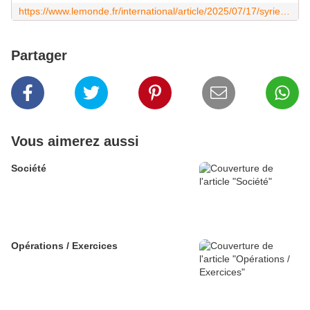
https://www.lemonde.fr/international/article/2025/07/17/syrie-apres-les-frappes-israeliennes-le-president-syrien-annonce-transferer-le-maintien-de-la-securite-a-souweida-a-des-factions-locales-druzes_6621605_3211.html
Partager
Vous aimerez aussi
Société
Opérations / Exercices