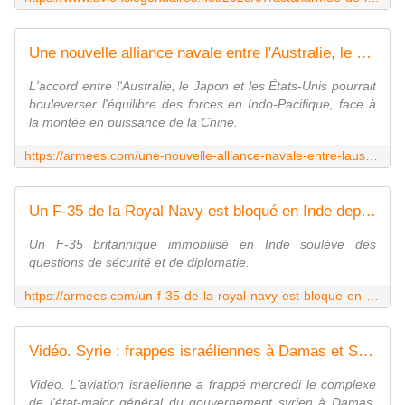
Une nouvelle alliance navale entre l'Australie, le Japon et les USA pourrait tout changer
L'accord entre l'Australie, le Japon et les États-Unis pourrait
bouleverser l'équilibre des forces en Indo-Pacifique, face à
la montée en puissance de la Chine.
https://armees.com/une-nouvelle-alliance-navale-entre-laustralie-le-japon-et-les-usa-pourrait-tout-changer/
Un F-35 de la Royal Navy est bloqué en Inde depuis plusieurs jours : pourquoi ?
Un F-35 britannique immobilisé en Inde soulève des
questions de sécurité et de diplomatie.
https://armees.com/un-f-35-de-la-royal-navy-est-bloque-en-inde-depuis-plusieurs-jours-pourquoi/
Vidéo. Syrie : frappes israéliennes à Damas et Soueïda, en soutien aux Druzes
Vidéo. L'aviation israélienne a frappé mercredi le complexe
de l'état-major général du gouvernement syrien à Damas,