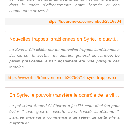
dans le cadre d'affrontements entre l'armée et des
combattants druzes à ...
https://fr.euronews.com/embed/2816504
Nouvelles frappes israéliennes en Syrie, le quartier général de l'armée à Damas touché
La Syrie a été ciblée par de nouvelles frappes israéliennes à
Damas sur le secteur du quartier général de l'armée. Le
palais présidentiel aurait également été visé puisque des
témoins...
https://www.rfi.fr/fr/moyen-orient/20250716-syrie-frappes-isra%C3%A9liennes-soueida-netanyahu-demilitarisation-druzes
En Syrie, le pouvoir transfère le contrôle de la ville de Souweïda aux " factions " druzes après les bombardements israéliens
Le président Ahmed Al-Charaa a justifié cette décision pour
éviter " une guerre ouverte avec l'entité israélienne ".
L'armée syrienne a commencé à se retirer de cette ville à
majorité dr...