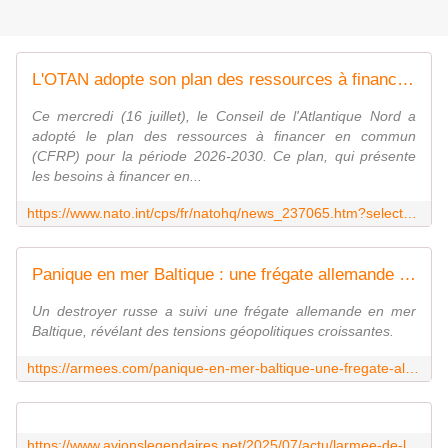
L'OTAN adopte son plan des ressources à financer en commun pour 2026-2030
Ce mercredi (16 juillet), le Conseil de l'Atlantique Nord a
adopté le plan des ressources à financer en commun
(CFRP) pour la période 2026-2030. Ce plan, qui présente
les besoins à financer en...
https://www.nato.int/cps/fr/natohq/news_237065.htm?selectedLocale=fr
Panique en mer Baltique : une frégate allemande poursuivie par un destroyer russe
Un destroyer russe a suivi une frégate allemande en mer
Baltique, révélant des tensions géopolitiques croissantes.
https://armees.com/panique-en-mer-baltique-une-fregate-allemande-poursuivie-par-un-destroyer-russe/
https://www.avionslegendaires.net/2025/07/actu/larmee-de-lair-et-de-lespace-continue-dessaimer-jusquaux-pays-bas/