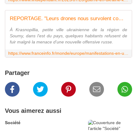
REPORTAGE. "Leurs drones nous survolent comme s'ils étaient chez eux" : en Ukraine, certains ont fait le choix de rester vivre à quelques kilomètres de la frontière russe, malgré le danger
À Krasnopillia, petite ville ukrainienne de la région de
Soumy, dans l'est du pays, quelques habitants refusent de
fuir malgré la menace d'une nouvelle offensive russe.
https://www.franceinfo.fr/monde/europe/manifestations-en-ukraine/reportage-leurs-drones-nous-survolent-comme-s-ils-etaient-chez-eux-en-ukraine-certains-ont-fait-le-choix-de-rester-vivre-a-quelques-kilometres-de-la-frontiere-russe-malgre-le-danger_7388311.html
Partager
Vous aimerez aussi
Société