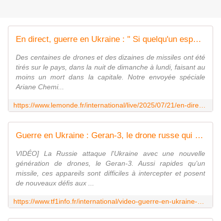
En direct, guerre en Ukraine : " Si quelqu'un espérait que Poutine accepterait l'offre ukrainienne, il a aujourd'hui sa réponse ", déclare le ministre Jean-Noël Barrot à Kiev, après une nouvelle attaque
Des centaines de drones et des dizaines de missiles ont été
tirés sur le pays, dans la nuit de dimanche à lundi, faisant au
moins un mort dans la capitale. Notre envoyée spéciale
Ariane Chemi...
https://www.lemonde.fr/international/live/2025/07/21/en-direct-guerre-en-ukraine-si-quelqu-un-esperait-que-poutine-accepterait-l-offre-ukrainienne-il-a-aujourd-hui-sa-reponse-declare-le-ministre-jean-noel-barrot-a-kiev-apres-une-nouvelle-attaque_6622319_3210.html
Guerre en Ukraine : Geran-3, le drone russe qui fait trembler Kiev | TF1 INFO
VIDÉO] La Russie attaque l'Ukraine avec une nouvelle
génération de drones, le Geran-3. Aussi rapides qu'un
missile, ces appareils sont difficiles à intercepter et posent
de nouveaux défis aux ...
https://www.tf1info.fr/international/video-guerre-en-ukraine-geran-3-le-drone-russe-qui-fait-trembler-kiev-2383943.html