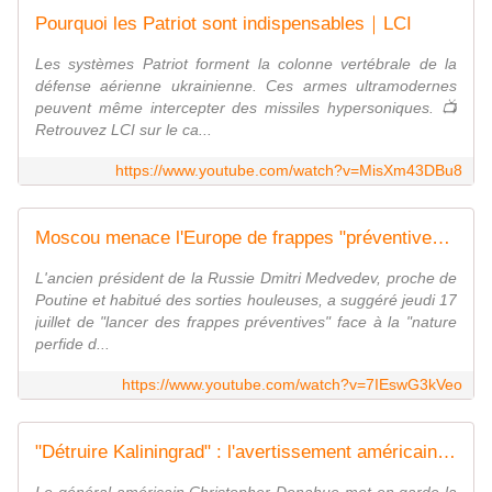
Pourquoi les Patriot sont indispensables｜LCI
Les systèmes Patriot forment la colonne vertébrale de la
défense aérienne ukrainienne. Ces armes ultramodernes
peuvent même intercepter des missiles hypersoniques. 📺
Retrouvez LCI sur le ca...
https://www.youtube.com/watch?v=MisXm43DBu8
Moscou menace l'Europe de frappes "préventives" : le général Yakovleff invité de Margot Haddad｜LCI
L'ancien président de la Russie Dmitri Medvedev, proche de
Poutine et habitué des sorties houleuses, a suggéré jeudi 17
juillet de "lancer des frappes préventives" face à la "nature
perfide d...
https://www.youtube.com/watch?v=7IEswG3kVeo
"Détruire Kaliningrad" : l'avertissement américain｜LCI