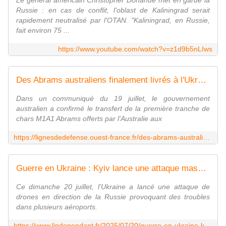
Le général américain Christopher Donahue met en garde la
Russie : en cas de conflit, l'oblast de Kaliningrad serait
rapidement neutralisé par l'OTAN. "Kaliningrad, en Russie,
fait environ 75 ...
https://www.youtube.com/watch?v=z1d9b5nLIws
Des Abrams australiens finalement livrés à l'Ukraine
Dans un communiqué du 19 juillet, le gouvernement
australien a confirmé le transfert de la première tranche de
chars M1A1 Abrams offerts par l'Australie aux
https://lignesdedefense.ouest-france.fr/des-abrams-australiens-finalement-livres-a-lukraine/
Guerre en Ukraine : Kyiv lance une attaque massive de drones vers la Russie, quatre aéroports moscovites obligés de suspendre leurs vols
Ce dimanche 20 juillet, l'Ukraine a lancé une attaque de
drones en direction de la Russie provoquant des troubles
dans plusieurs aéroports.
https://www.lindependant.fr/2025/07/20/guerre-en-ukraine-kyiv-lance-une-attaque-massive-de-drones-vers-la-russie-quatre-aeroports-moscovites-obliges-de-suspendre-leurs-vols-12835403.php