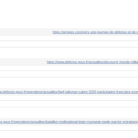
https://armees.com/vers-une-journee-de-defense-et-de-c
https://www.defense.gouv.fr/actualites/decouvrir-monde-milita
w.defense.gouv.fr/operations/actualites/fapf-talisman-sabre-2025-participation-francaise-exe
e.gouv.fr/operations/actualites/bataillon-multinational-lotan-roumanie-eagle-warrior-entraine