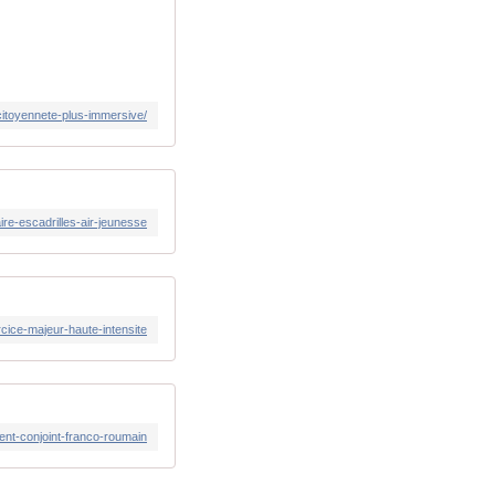
itoyennete-plus-immersive/
ire-escadrilles-air-jeunesse
rcice-majeur-haute-intensite
ment-conjoint-franco-roumain