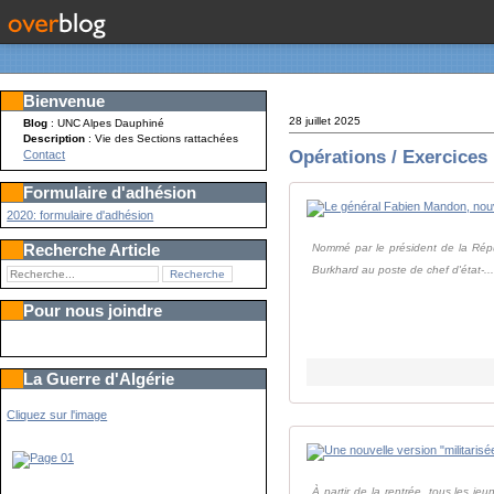
Bienvenue
28 juillet 2025
Blog
: UNC Alpes Dauphiné
Description
: Vie des Sections rattachées
Opérations / Exercices
Contact
Formulaire d'adhésion
2020: formulaire d'adhésion
Recherche Article
Nommé par le président de la Répu
Burkhard au poste de chef d'état-..
Pour nous joindre
La Guerre d'Algérie
Cliquez sur l'image
À partir de la rentrée, tous les j