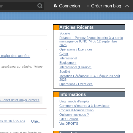
Connexion
+
Créer mon blog
Articles Récents
Société
Relance – Pensez à vous inscrire à la sortie
montagne de l'UNC 74 du 12 septembre
2026
Opérations / Exercices
Cyber
t-major des armées
International
Equipement
 succèdera au général Thierry
International (Ukraine)
Société
Invitation Cérémonie C. A. Pégoud 23 août
2026
Opérations / Exercices
Informations
eau-chef-detat-major-armees
Blog , mode d'emploi
Comment s'inscrire à la Newsletter
Conseil d'Administration
Qui sommes-nous ?
Sites Favoris
Une nouvelle version "militarisée" de la Journée de défense et de citoyenneté entrera en vigueur dès la rentrée pour les jeunes de 16 à 25 ans
Vos DROITS
, comme annoncé en janvier par