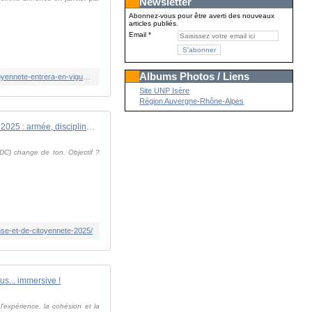
Newsletter
Abonnez-vous pour être averti des nouveaux
articles publiés.
Email
Albums Photos / Liens
https://www.franceinfo.fr/societe/armee-securite-defense/une-nouvelle-version-militarisee-de-la-journee-de-defense-et-de-citoyennete-entrera-en-vigueur-des-la-rentree-pour-les-jeunes-de-16-a-25-ans_7402213.html
Site UNP Isère
Région Auvergne-Rhône-Alpes
Journée de Défense et de Citoyenneté 2025 : armée, discipline, engagement
(JDC) change de ton. Objectif ?
nse-et-de-citoyennete-2025/
us... immersive !
'expérience, la cohésion et la