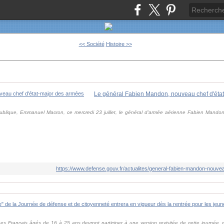
<< Société
Histoire >>
Le général Fabien Mandon, nouveau chef d'éta
blique, Emmanuel Macron, ce mercredi 23 juillet, le général d'armée aérienne Fabien Mandon
.
https://www.defense.gouv.fr/actualites/general-fabien-mandon-nouv
eunes Français âgés de 16 à 25 ans devront participer à une version revisitée de cette journée