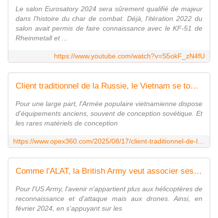
Le salon Eurosatory 2024 sera sûrement qualifié de majeur
dans l'histoire du char de combat. Déjà, l'itération 2022 du
salon avait permis de faire connaissance avec le KF-51 de
Rheinmetall et ...
https://www.youtube.com/watch?v=S5okF_zN4fU
Client traditionnel de la Russie, le Vietnam se tourne vers la Corée du Sud pour moderniser son artillerie - Zone Militaire
Pour une large part, l'Armée populaire vietnamienne dispose
d'équipements anciens, souvent de conception sovétique. Et
les rares matériels de conception
https://www.opex360.com/2025/08/17/client-traditionnel-de-la-russie-le-vietnam-se-tourne-vers-la-coree-du-sud-pour-moderniser-son-artillerie/
Comme l'ALAT, la British Army veut associer ses hélicoptères d'attaque à des drones tactiques - Zone Militaire
Pour l'US Army, l'avenir n'appartient plus aux hélicoptères de
reconnaissance et d'attaque mais aux drones. Ainsi, en
février 2024, en s'appuyant sur les