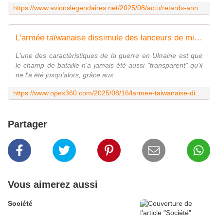
https://www.avionslegendaires.net/2025/08/actu/retards-annonces-autour-des-ch-53k-king-stallion-acquis-par-israel/
L'armée taïwanaise dissimule des lanceurs de missiles antichars Hellfire à bord de camionnettes civiles - Zone Militaire
L'une des caractéristiques de la guerre en Ukraine est que
le champ de bataille n'a jamais été aussi "transparent" qu'il
ne l'a été jusqu'alors, grâce aux
https://www.opex360.com/2025/08/16/larmee-taiwanaise-dissimule-des-lanceurs-de-missiles-antichars-hellfire-a-bord-de-camionnettes-civiles/
Partager
Vous aimerez aussi
Société