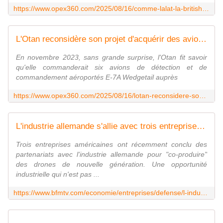
https://www.opex360.com/2025/08/16/comme-lalat-la-british-army-veut-associer-ses-helicopteres-dattaque-a-des-drones-tactiques/
L'Otan reconsidère son projet d'acquérir des avions d'alerte avancée E-7A Wedgetail à Boeing - Zone Militaire
En novembre 2023, sans grande surprise, l'Otan fit savoir
qu'elle commanderait six avions de détection et de
commandement aéroportés E-7A Wedgetail auprès
https://www.opex360.com/2025/08/16/lotan-reconsidere-son-projet-dacquerir-des-avions-dalerte-avancee-e-7a-wedgetail-a-boeing/
L'industrie allemande s'allie avec trois entreprises américaines pour produire des drones de combat
Trois entreprises américaines ont récemment conclu des
partenariats avec l'industrie allemande pour "co-produire"
des drones de nouvelle génération. Une opportunité
industrielle qui n'est pas ...
https://www.bfmtv.com/economie/entreprises/defense/l-industrie-allemande-s-allie-avec-trois-entreprises-americaines-pour-produire-des-drones-de-combat_AV-202508160138.html