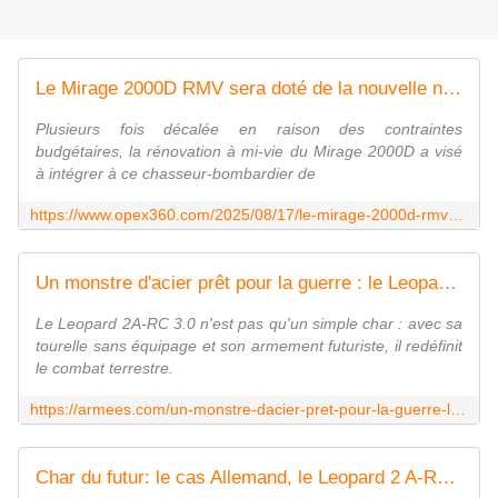
Le Mirage 2000D RMV sera doté de la nouvelle nacelle optronique TALIOS d'ici à la fin de l'année - Zone Militaire
Plusieurs fois décalée en raison des contraintes
budgétaires, la rénovation à mi-vie du Mirage 2000D a visé
à intégrer à ce chasseur-bombardier de
https://www.opex360.com/2025/08/17/le-mirage-2000d-rmv-sera-dote-de-la-nouvelle-nacelle-optronique-talios-dici-a-la-fin-de-lannee/
Un monstre d'acier prêt pour la guerre : le Leopard 2A-RC 3.0 dévoile ses secrets
Le Leopard 2A-RC 3.0 n'est pas qu'un simple char : avec sa
tourelle sans équipage et son armement futuriste, il redéfinit
le combat terrestre.
https://armees.com/un-monstre-dacier-pret-pour-la-guerre-le-leopard-2a-rc-3-0-devoile-ses-secrets/
Char du futur: le cas Allemand, le Leopard 2 A-RC 3.0