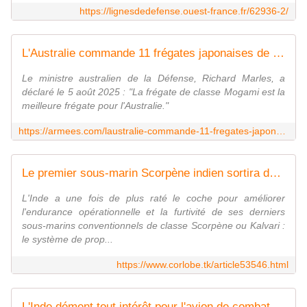
https://lignesdedefense.ouest-france.fr/62936-2/
L'Australie commande 11 frégates japonaises de classe Mogami
Le ministre australien de la Défense, Richard Marles, a
déclaré le 5 août 2025 : "La frégate de classe Mogami est la
meilleure frégate pour l'Australie."
https://armees.com/laustralie-commande-11-fregates-japonaises-de-classe-mogami/
Le premier sous-marin Scorpène indien sortira de rénovation sans propulsion anaérobie
L'Inde a une fois de plus raté le coche pour améliorer
l'endurance opérationnelle et la furtivité de ses derniers
sous-marins conventionnels de classe Scorpène ou Kalvari :
le système de prop...
https://www.corlobe.tk/article53546.html
L'Inde dément tout intérêt pour l'avion de combat sud-coréen KF-21 Boramae - Zone Militaire