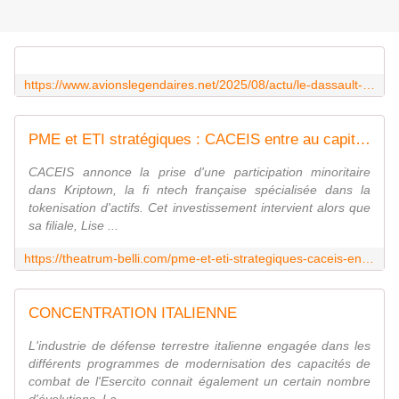
https://www.avionslegendaires.net/2025/08/actu/le-dassault-aviation-rafale-toujours-la-cible-dattaques-mediatiques-etrangeres/
PME et ETI stratégiques : CACEIS entre au capital de Kriptown pour soutenir le lancement de Lise, première bourse dédiée aux PME et ETI en Europe reposant sur la tokenisation d'actifs
CACEIS annonce la prise d'une participation minoritaire
dans Kriptown, la fi ntech française spécialisée dans la
tokenisation d'actifs. Cet investissement intervient alors que
sa filiale, Lise ...
https://theatrum-belli.com/pme-et-eti-strategiques-caceis-entre-au-capital-de-kriptown-pour-soutenir-le-lancement-de-lise-premiere-bourse-dediee-aux-pme-et-eti-en-europe-reposant-sur-la-tokenisation-dactifs/
CONCENTRATION ITALIENNE
L'industrie de défense terrestre italienne engagée dans les
différents programmes de modernisation des capacités de
combat de l'Esercito connait également un certain nombre