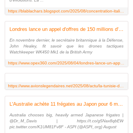
d'évolutions. La ...
https://blablachars.blogspot.com/2025/08/concentration-italienne.html
Londres lance un appel d'offres de 150 millions d'euros pour doter la British Army de nouveaux drones tactiques - Zone Militaire
En novembre dernier, le secrétaire britannique à la Défense,
John Healey, fit savoir que les drones tactiques
Watchkeeper WK450 Mk1 de la British Army
https://www.opex360.com/2025/08/04/londres-lance-un-appel-doffres-de-150-millions-deuros-pour-doter-la-british-army-de-nouveaux-drones-tactiques/
https://www.avionslegendaires.net/2025/08/actu/la-tunisie-dans-le-viseur-de-leonardo/
L'Australie achète 11 frégates au Japon pour 6 milliards de dollars
Australia chooses big, heavily armed Japanese frigates |
@Dr_M_Davis | https://t.co/g5Nax8qbEW
pic.twitter.com/K1UM81Fv8F - ASPI (@ASPI_org) August