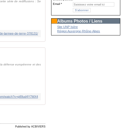
tte série de rediffusions : Se
Email
Albums Photos / Liens
Site UNP Isère
Région Auvergne-Rhône-Alpes
-de-larmee-de-terre-378131/
e la défense européenne et des
.com/watch?v=p89ud4Y7MX4
Published by ACBIVIERS