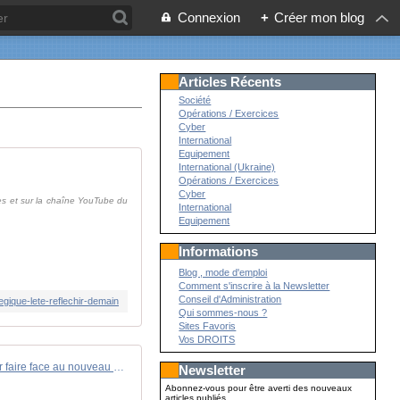
Connexion
+
Créer mon blog
Articles Récents
Société
Opérations / Exercices
Cyber
International
Equipement
International (Ukraine)
Opérations / Exercices
Cyber
mes et sur la chaîne YouTube du
International
Equipement
Informations
Blog , mode d'emploi
Comment s'inscrire à la Newsletter
Conseil d'Administration
egique-lete-reflechir-demain
Qui sommes-nous ?
Sites Favoris
Vos DROITS
[Rediff'] 🎙️ Se transformer pour faire face au nouveau monde : le défi de l'armée de Terre
Newsletter
Abonnez-vous pour être averti des nouveaux
articles publiés.