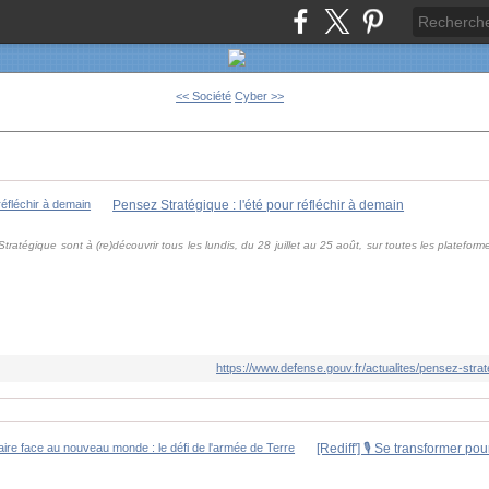
<< Société
Cyber >>
Pensez Stratégique : l'été pour réfléchir à demain
atégique sont à (re)découvrir tous les lundis, du 28 juillet au 25 août, sur toutes les platefor
https://www.defense.gouv.fr/actualites/pensez-strat