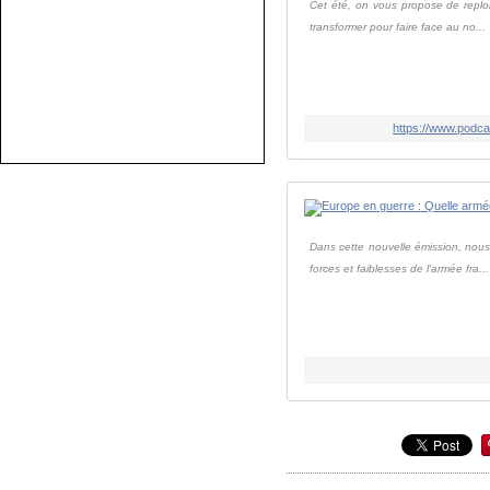
Cet été, on vous propose de replon
transformer pour faire face au no...
https://www.podca
Dans cette nouvelle émission, nou
forces et faiblesses de l'armée fra...