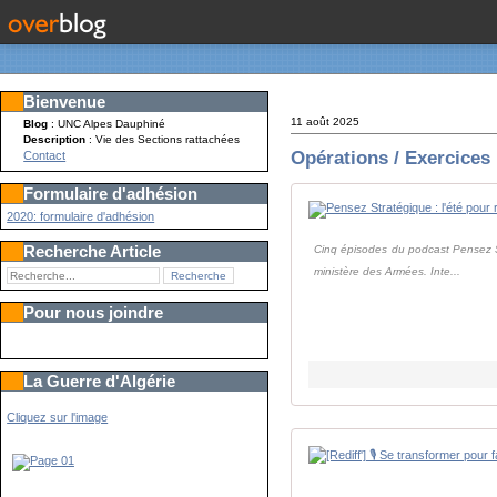
Bienvenue
11 août 2025
Blog
: UNC Alpes Dauphiné
Description
: Vie des Sections rattachées
Opérations / Exercices
Contact
Formulaire d'adhésion
2020: formulaire d'adhésion
Recherche Article
Cinq épisodes du podcast Pensez Str
ministère des Armées. Inte...
Pour nous joindre
La Guerre d'Algérie
Cliquez sur l'image