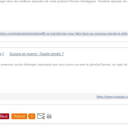
ger dans les meilleurs épisodes de notre podcast Pensez Stratégique. Troisième épisode de ce
stics.com/podcast/episode/rediff-se-transformer-pour-faire-face-au-nouveau-monde-le-defi
Europe en guerre : Quelle armée ?
s revenons sur les échanges importants que nous avons eu avec le général Gomart, au sujet d
https://www.youtube
Repost
0