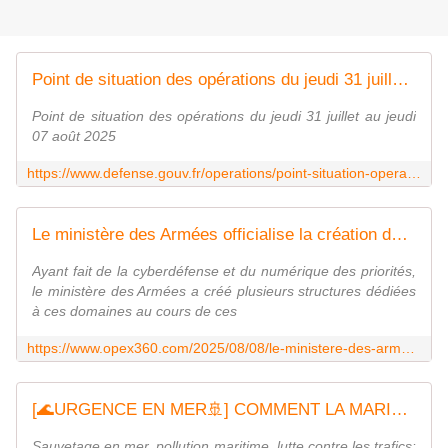
Point de situation des opérations du jeudi 31 juillet au jeudi 07 août 2025
Point de situation des opérations du jeudi 31 juillet au jeudi
07 août 2025
https://www.defense.gouv.fr/operations/point-situation-operations/point-situation-operations-du-jeudi-31-juillet-au-jeudi-07-aout-2025
Le ministère des Armées officialise la création du Commissariat au numérique de défense - Zone Militaire
Ayant fait de la cyberdéfense et du numérique des priorités,
le ministère des Armées a créé plusieurs structures dédiées
à ces domaines au cours de ces
https://www.opex360.com/2025/08/08/le-ministere-des-armees-officialise-la-creation-du-commissariat-au-numerique-de-defense/
[🌊URGENCE EN MER🚢] COMMENT LA MARINE NATIONALE NOUS PROTÈGE ⚓ - visite CROSS & Préfecture Maritime
Sauvetage en mer, pollution maritime, lutte contre les trafics: