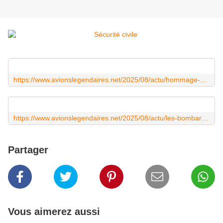
https://www.avionslegendaires.net/2025/08/actu/hommage-aux-equipages-dhelicopteres-bombardiers-deau-du-monde-entier/
https://www.avionslegendaires.net/2025/08/actu/les-bombardier-cl-415-bleus-blancs-rouges-sur-tous-les-fronts-cet-ete/
Partager
Vous aimerez aussi