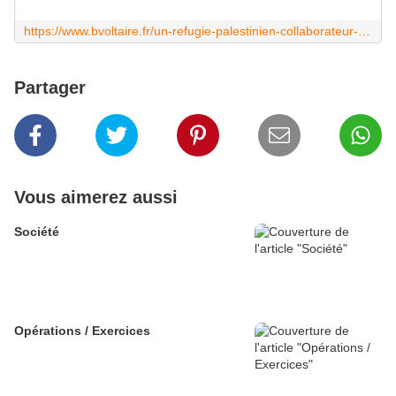
https://www.bvoltaire.fr/un-refugie-palestinien-collaborateur-de-france-24-accuse-dapologie-du-nazisme/?utm_source=Quotidienne_BV&utm_campaign=80ca24cfd3-MAILCHIMP_NL&utm_medium=email&utm_term=0_71d6b02183-80ca24cfd3-23804429&mc_cid=80ca24cfd3&mc_eid=1488a2dc8c
Partager
Vous aimerez aussi
Société
Opérations / Exercices