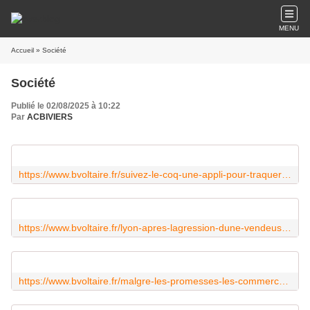
MENU
Accueil
» Société
Société
Publié le 02/08/2025 à 10:22
Par
ACBIVIERS
https://www.bvoltaire.fr/suivez-le-coq-une-appli-pour-traquer-le-halal-dissimule-dans-nos-assiettes/?utm_source=Quotidienne_BV&utm_campaign=80ca24cfd3-MAILCHIMP_NL&utm_medium=email&utm_term=0_71d6b02183-80ca24cfd3-23804429&mc_cid=80ca24cfd3&mc_eid=1488a2dc8c
https://www.bvoltaire.fr/lyon-apres-lagression-dune-vendeuse-la-commercante-temoigne-aupres-de-bv/?utm_source=Quotidienne_BV&utm_campaign=80ca24cfd3-MAILCHIMP_NL&utm_medium=email&utm_term=0_71d6b02183-80ca24cfd3-23804429&mc_cid=80ca24cfd3&mc_eid=1488a2dc8c
https://www.bvoltaire.fr/malgre-les-promesses-les-commercants-ruines-par-les-jo-ne-seront-pas-indemnises/?utm_source=Quotidienne_BV&utm_campaign=80ca24cfd3-MAILCHIMP_NL&utm_medium=email&utm_term=0_71d6b02183-80ca24cfd3-23804429&mc_cid=80ca24cfd3&mc_eid=1488a2dc8c