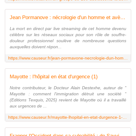
Jean Pormanove : nécrologie d'un homme et avènement de la France de demain
La mort en direct par live streaming de cet homme devenu
célèbre sur les réseaux sociaux pour son rôle de souffre-
douleur professionnel soulève de nombreuse questions
auxquelles doivent répon...
https://www.causeur.fr/jean-pormavone-necrologie-dun-homme-et-avenement-de-la-france-de-demain-315021
Mayotte : l'hôpital en état d'urgence (1)
Notre contributeur, le Docteur Alain Destexhe, auteur de "
Mayotte : comment l'immigration détruit une société "
(Editions Texquis, 2025) revient de Mayotte où il a travaillé
aux urgences de ...
https://www.causeur.fr/mayotte-lhopital-en-etat-durgence-1-315012
Frapper l'Occident dans sa culpabilité : de Sayyid Qutb au Palestinisme