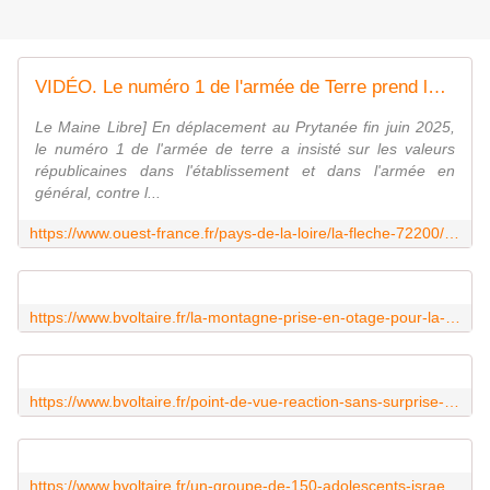
VIDÉO. Le numéro 1 de l'armée de Terre prend la parole contre le communautarisme dans l'armée | Le Maine Libre
Le Maine Libre] En déplacement au Prytanée fin juin 2025,
le numéro 1 de l'armée de terre a insisté sur les valeurs
républicaines dans l'établissement et dans l'armée en
général, contre l...
https://www.ouest-france.fr/pays-de-la-loire/la-fleche-72200/video-le-numero-1-de-l-armee-de-terre-prend-la-parole-contre-le-communautarisme-dans-l-armee-b38d11b6-9872-32e9-ba0c-f6ebaf9f6a4a
https://www.bvoltaire.fr/la-montagne-prise-en-otage-pour-la-cause-palestinienne/?utm_source=Quotidienne_BV&utm_campaign=d1bdd073ac-MAILCHIMP_NL&utm_medium=email&utm_term=0_71d6b02183-d1bdd073ac-30375537&mc_cid=d1bdd073ac&mc_eid=2d64eb77ca
https://www.bvoltaire.fr/point-de-vue-reaction-sans-surprise-du-pcf-a-linstallation-de-la-stele-en-memoire-des-victimes-du-communisme/?utm_source=Quotidienne_BV&utm_campaign=89b5417417-MAILCHIMP_NL&utm_medium=email&utm_term=0_71d6b02183-89b5417417-23804429&mc_cid=89b5417417&mc_eid=1488a2dc8c
https://www.bvoltaire.fr/un-groupe-de-150-adolescents-israeliens-refuse-a-lentree-dun-parc-de-loisirs/?utm_source=Quotidienne_BV&utm_campaign=89b5417417-MAILCHIMP_NL&utm_medium=email&utm_term=0_71d6b02183-89b5417417-23804429&mc_cid=89b5417417&mc_eid=1488a2dc8c