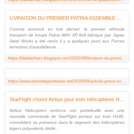
LIVRAISON DU PREMIER PATRIA ASSEMBLE AU JAPON
Comme annoncé en mai dernier, le premier véhicule
transport de troupe Patria AMV XP 8x8 fabriqué par Japan
Steel Works a été remis il y a quelques jours aux Forces
terrestres d'autodéfense ...
https://blablachars.blogspot.com/2025/09/livraison-du-premier-patria-assemble-au.html
https://www.avionslegendaires.net/2025/09/actu/la-grece-commande-lair-tractor-at-802/
StarFlight choisit Airbus pour trois hélicoptères H145
Airbus Helicopters renforce son portefeuille avec une
nouvelle commande de StarFlight portant sur trois H145,
consolidant sa présence dans le segment des hélicoptères
légers polyvalents dédié...