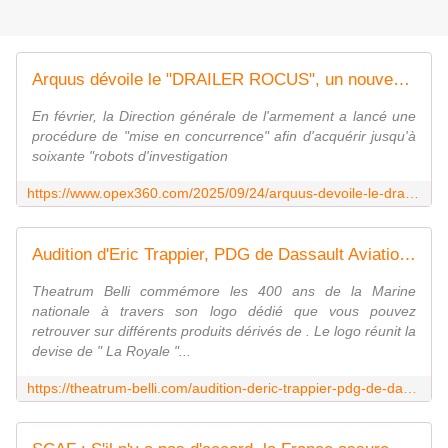
Arquus dévoile le "DRAILER ROCUS", un nouveau robot d'investigation pour les régiments du Génie - Zone Militaire
En février, la Direction générale de l'armement a lancé une
procédure de "mise en concurrence" afin d'acquérir jusqu'à
soixante "robots d'investigation
https://www.opex360.com/2025/09/24/arquus-devoile-le-drailer-rocus-un-nouveau-robot-dinvestigation-pour-les-regiments-du-genie/
Audition d'Eric Trappier, PDG de Dassault Aviation (Commission des affaires économiques, 24 septembre 2025)
Theatrum Belli commémore les 400 ans de la Marine
nationale à travers son logo dédié que vous pouvez
retrouver sur différents produits dérivés de . Le logo réunit la
devise de " La Royale "...
https://theatrum-belli.com/audition-deric-trappier-pdg-de-dassault-aviation-commission-des-affaires-economiques-24-septembre-2025/