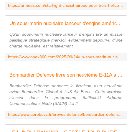
https://armees.com/starflight-choisit-airbus-pour-trois-helicopteres-h145/
Un sous-marin nucléaire lanceur d'engins américain a tiré successivement quatre missiles balistiques Trident D5 - Zone Militaire
Qu'un sous-marin nucléaire lanceur d'engins tire un missile
balistique stratégique mer-sol, évidemment dépourvu d'une
charge nucléaire, est relativement
https://www.opex360.com/2025/09/24/un-sous-marin-nucleaire-lanceur-dengins-americain-a-tire-successivement-quatre-missiles-balistiques-trident-d5/
Bombardier Défense livre son neuvième E-11A à l'US Air Force - Aerobuzz
Bombardier Défense annonce la livraison d'un neuvième
avion Bombardier Global à l'US Air Force. Cette livraison
s'inscrit dans le programme Battlefield Airborne
Communications Node (BACN). La fl...
https://www.aerobuzz.fr/breves-defense/bombardier-defense-livre-son-neuvieme-e-11a-a-lus-air-force/