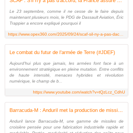
SCAF : S'il n'y a pas d'accord, la France assure qu'elle "saura faire un avion de chasse seule" - Zone Militaire
Le 23 septembre, comme il ne cesse de le faire depuis
maintenant plusieurs mois, le PDG de Dassault Aviation, Éric
Trappier a encore expliqué pourquoi il
https://www.opex360.com/2025/09/24/scaf-sil-ny-a-pas-daccord-la-france-assure-quelle-saura-faire-un-avion-de-chasse-seule/
Le combat du futur de l'armée de Terre (#JDEF)
Aujourd'hui plus que jamais, les armées font face à un
environnement stratégique en pleine mutation. Entre conflits
de haute intensité, menaces hybrides et révolution
numérique, le champ de b...
https://www.youtube.com/watch?v=tQzLcz_CdhU
Barracuda-M : Anduril met la production de missiles à l'heure industrielle
Anduril lance Barracuda-M, une gamme de missiles de
croisière pensée pour une fabrication industrielle rapide et