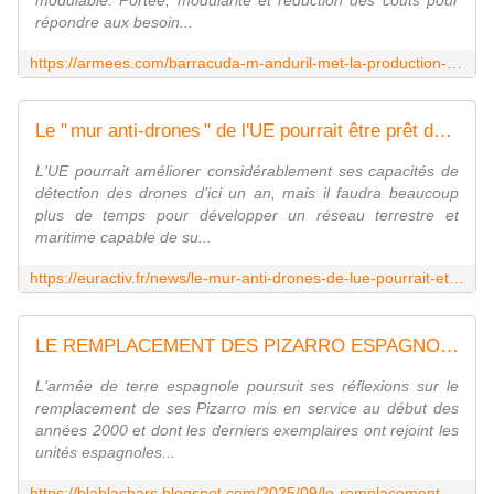
modulable. Portée, modularité et réduction des coûts pour
répondre aux besoin...
https://armees.com/barracuda-m-anduril-met-la-production-de-missiles-a-lheure-industrielle/
Le " mur anti-drones " de l'UE pourrait être prêt dans un an, selon le commissaire à la défense | Euractiv FR
L'UE pourrait améliorer considérablement ses capacités de
détection des drones d'ici un an, mais il faudra beaucoup
plus de temps pour développer un réseau terrestre et
maritime capable de su...
https://euractiv.fr/news/le-mur-anti-drones-de-lue-pourrait-etre-pret-dans-un-an-selon-le-commissaire-a-la-defense/
LE REMPLACEMENT DES PIZARRO ESPAGNOLS SE PRECISE
L'armée de terre espagnole poursuit ses réflexions sur le
remplacement de ses Pizarro mis en service au début des
années 2000 et dont les derniers exemplaires ont rejoint les
unités espagnoles...
https://blablachars.blogspot.com/2025/09/le-remplacement-des-pizarro-espagnols.html