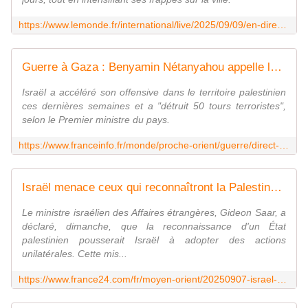
https://www.lemonde.fr/international/live/2025/09/09/en-direct-gaza-83-corps-transportes-en-vingt-quatre-heures-vers-les-hopitaux-de-la-bande-de-gaza-selon-le-ministere-de-la-sante-de-l-enclave_6638986_3210.html
Guerre à Gaza : Benyamin Nétanyahou appelle la population de Gaza-ville à "partir maintenant"
Israël a accéléré son offensive dans le territoire palestinien
ces dernières semaines et a "détruit 50 tours terroristes",
selon le Premier ministre du pays.
https://www.franceinfo.fr/monde/proche-orient/guerre/direct-le-premier-ministre-israelien-benyamin-netanyahou-s-est-rendu-sur-les-lieux-de-l-attaque-qui-a-coute-la-vie-a-cinq-personnes-dans-un-quartier-de-jerusalem-est_7480273.html
Israël menace ceux qui reconnaîtront la Palestine d'une riposte "unilatérale"
Le ministre israélien des Affaires étrangères, Gideon Saar, a
déclaré, dimanche, que la reconnaissance d'un État
palestinien pousserait Israël à adopter des actions
unilatérales. Cette mis...
https://www.france24.com/fr/moyen-orient/20250907-israel-menace-france-riposte-unilat%C3%A9rale-en-cas-de-reconnaissance-palestine