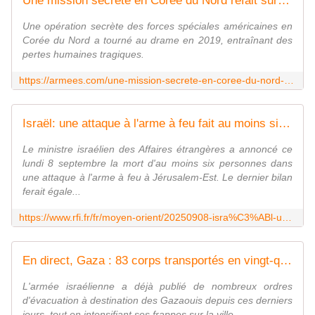
Une mission secrète en Corée du Nord refait surface et menace Trump six ans après
Une opération secrète des forces spéciales américaines en
Corée du Nord a tourné au drame en 2019, entraînant des
pertes humaines tragiques.
https://armees.com/une-mission-secrete-en-coree-du-nord-refait-surface-et-menace-trump-six-ans-apres/
Israël: une attaque à l'arme à feu fait au moins six morts et des blessés à Jérusalem-Est
Le ministre israélien des Affaires étrangères a annoncé ce
lundi 8 septembre la mort d'au moins six personnes dans
une attaque à l'arme à feu à Jérusalem-Est. Le dernier bilan
ferait égale...
https://www.rfi.fr/fr/moyen-orient/20250908-isra%C3%ABl-une-attaque-%C3%A0-l-arme-%C3%A0-feu-fait-plusieurs-morts-et-des-bless%C3%A9s-%C3%A0-j%C3%A9rusalem-est
En direct, Gaza : 83 corps transportés en vingt-quatre heures vers les hôpitaux de la bande de Gaza, selon le ministère de la santé de l'enclave
L'armée israélienne a déjà publié de nombreux ordres
d'évacuation à destination des Gazaouis depuis ces derniers
jours, tout en intensifiant ses frappes sur la ville.