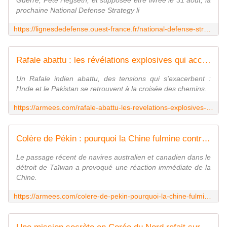
Guerre, Pete Hegseth, et supposée être livrée le 31 août, la
prochaine National Defense Strategy li
https://lignesdedefense.ouest-france.fr/national-defense-strategy-des-inflexions-attendues-dans-la-priorisation-des-menaces/
Rafale abattu : les révélations explosives qui accablent l'Inde face au Pakistan
Un Rafale indien abattu, des tensions qui s'exacerbent :
l'Inde et le Pakistan se retrouvent à la croisée des chemins.
https://armees.com/rafale-abattu-les-revelations-explosives-qui-accablent-linde-face-au-pakistan/
Colère de Pékin : pourquoi la Chine fulmine contre l'Australie et le Canada à Taïwan
Le passage récent de navires australien et canadien dans le
détroit de Taïwan a provoqué une réaction immédiate de la
Chine.
https://armees.com/colere-de-pekin-pourquoi-la-chine-fulmine-contre-laustralie-et-le-canada-a-taiwan/