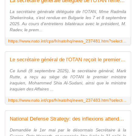
La secrétaire générale déléguée de l'OTAN remercie la Bulgarie pour ses contributions à l'Alliance et pour l'organisation de l'exercice Bulgaria 2025
La secrétaire générale déléguée de l'OTAN, Mme Radmila
Shekerinska, s'est rendue en Bulgarie les 7 et 8 septembre
2025. Au cours d'entretiens bilatéraux avec le président, M.
Radev, le prem...
https://www.nato.int/cps/fr/natohq/news_237481.htm?selectedLocale=fr
Le secrétaire général de l'OTAN reçoit le premier ministre de la République d'Iraq
Ce lundi (8 septembre 2025), le secrétaire général, Mark
Rutte, a reçu au siège de l'OTAN le premier ministre
iraquien, Mohammed Shia Al-Sudani, ainsi que le ministre
iraquien des Affaires ...
https://www.nato.int/cps/fr/natohq/news_237483.htm?selectedLocale=fr
National Defense Strategy: des inflexions attendues dans la "priorisation" des menaces
Demandée le 1er mai par le désormais Secrétaire à la