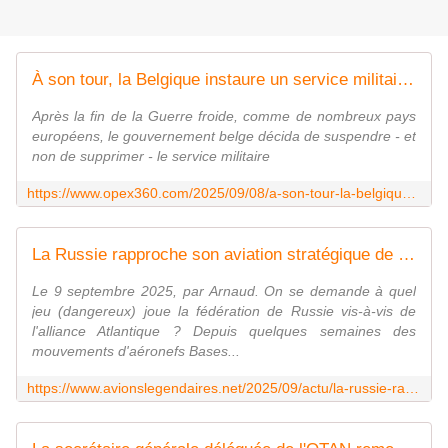
À son tour, la Belgique instaure un service militaire volontaire - Zone Militaire
Après la fin de la Guerre froide, comme de nombreux pays
européens, le gouvernement belge décida de suspendre - et
non de supprimer - le service militaire
https://www.opex360.com/2025/09/08/a-son-tour-la-belgique-instaure-un-service-militaire-volontaire/
La Russie rapproche son aviation stratégique de la Finlande. - avionslegendaires.net
Le 9 septembre 2025, par Arnaud. On se demande à quel
jeu (dangereux) joue la fédération de Russie vis-à-vis de
l'alliance Atlantique ? Depuis quelques semaines des
mouvements d'aéronefs Bases...
https://www.avionslegendaires.net/2025/09/actu/la-russie-rapproche-son-aviation-strategique-de-la-finlande/