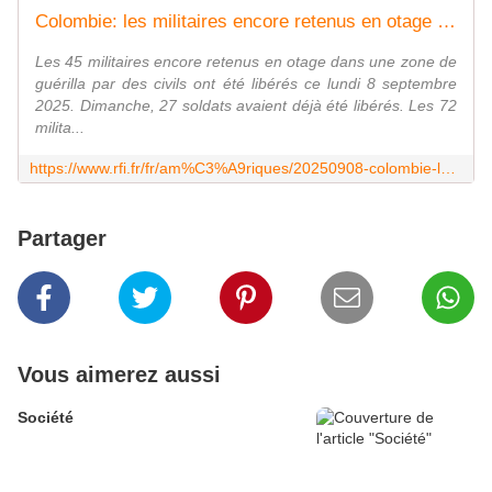
Colombie: les militaires encore retenus en otage dans une zone de guérilla ont été libérés
Les 45 militaires encore retenus en otage dans une zone de
guérilla par des civils ont été libérés ce lundi 8 septembre
2025. Dimanche, 27 soldats avaient déjà été libérés. Les 72
milita...
https://www.rfi.fr/fr/am%C3%A9riques/20250908-colombie-les-militaires-encore-retenus-en-otage-dans-une-zone-de-gu%C3%A9rilla-ont-%C3%A9t%C3%A9-lib%C3%A9r%C3%A9s
Partager
Vous aimerez aussi
Société