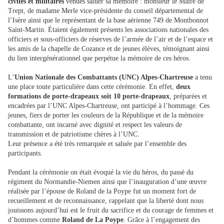
civiles et militaires
venues saluer sa mémoire : monsieur le Maire de
Trept, de madame Merle vice-présidente du conseil départemental de
l’Isère ainsi que le représentant de la base aérienne 749 de Montbonnot
Saint-Martin. Étaient également présents les associations nationales des
officiers et sous-officiers de réserves de l’armée de l’air et de l’espace et
les amis de la chapelle de Cozance et de jeunes élèves, témoignant ainsi
du lien intergénérationnel que perpétue la mémoire de ces héros.
L’
Union Nationale des Combattants (UNC) Alpes-Chartreuse
a tenu
une place toute particulière dans cette cérémonie. En effet,
deux
formations de porte-drapeaux soit 10 porte-drapeaux
, préparées et
encadrées par l’UNC Alpes-Chartreuse, ont participé à l’hommage. Ces
jeunes, fiers de porter les couleurs de la République et de la mémoire
combattante, ont incarné avec dignité et respect les valeurs de
transmission et de patriotisme chères à l’UNC.
Leur présence a été très remarquée et saluée par l’ensemble des
participants.
Pendant la cérémonie on était évoqué la vie du héros, du passé du
régiment du Normandie-Niemen ainsi que l’inauguration d’une œuvre
réalisée par l’épouse de Roland de la Poype fut un moment fort de
recueillement et de reconnaissance, rappelant que la liberté dont nous
jouissons aujourd’hui est le fruit du sacrifice et du courage de femmes et
d’hommes comme
Roland de La Poype
. Grâce à l’engagement des