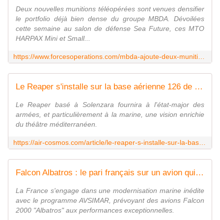
Deux nouvelles munitions téléopérées sont venues densifier
le portfolio déjà bien dense du groupe MBDA. Dévoilées
cette semaine au salon de défense Sea Future, ces MTO
HARPAX Mini et Small...
https://www.forcesoperations.com/mbda-ajoute-deux-munitions-teleoperees-a-son-catalogue/
Le Reaper s'installe sur la base aérienne 126 de Solenzara
Le Reaper basé à Solenzara fournira à l'état-major des
armées, et particulièrement à la marine, une vision enrichie
du théâtre méditerranéen.
https://air-cosmos.com/article/le-reaper-s-installe-sur-la-base-aerienne-126-de-solenzara-70507
Falcon Albatros : le pari français sur un avion qui transforme la guerre invisible
La France s'engage dans une modernisation marine inédite
avec le programme AVSIMAR, prévoyant des avions Falcon
2000 "Albatros" aux performances exceptionnelles.