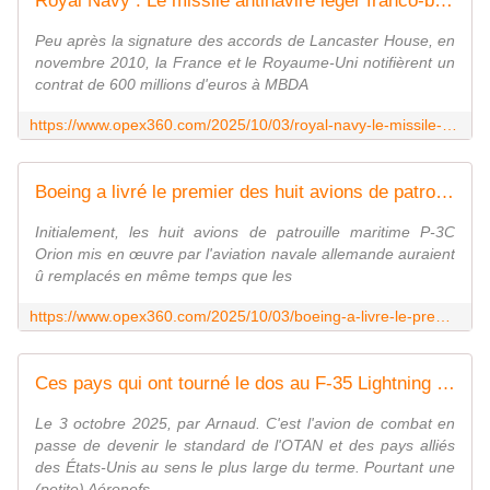
Royal Navy : Le missile antinavire léger franco-britannique a atteint sa capacité opérationnelle initiale - Zone Militaire
Peu après la signature des accords de Lancaster House, en
novembre 2010, la France et le Royaume-Uni notifièrent un
contrat de 600 millions d'euros à MBDA
https://www.opex360.com/2025/10/03/royal-navy-le-missile-antinavire-leger-franco-britannique-a-atteint-sa-capacite-operationnelle-initiale/
Boeing a livré le premier des huit avions de patrouille maritime P-8A Poseidon commandés par l'Allemagne - Zone Militaire
Initialement, les huit avions de patrouille maritime P-3C
Orion mis en œuvre par l'aviation navale allemande auraient
û remplacés en même temps que les
https://www.opex360.com/2025/10/03/boeing-a-livre-le-premier-des-huit-avions-de-patrouille-maritime-p-8a-poseidon-commandes-par-lallemagne/
Ces pays qui ont tourné le dos au F-35 Lightning II. - avionslegendaires.net
Le 3 octobre 2025, par Arnaud. C'est l'avion de combat en
passe de devenir le standard de l'OTAN et des pays alliés
des États-Unis au sens le plus large du terme. Pourtant une
(petite) Aéronefs ...