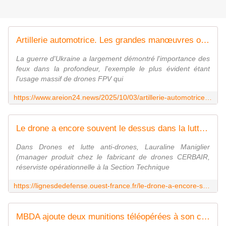
Artillerie automotrice. Les grandes manœuvres ont commencé
La guerre d'Ukraine a largement démontré l'importance des
feux dans la profondeur, l'exemple le plus évident étant
l'usage massif de drones FPV qui
https://www.areion24.news/2025/10/03/artillerie-automotrice-les-grandes-manoeuvres-ont-commence/
Le drone a encore souvent le dessus dans la lutte anti-drone
Dans Drones et lutte anti-drones, Lauraline Maniglier
(manager produit chez le fabricant de drones CERBAIR,
réserviste opérationnelle à la Section Technique
https://lignesdedefense.ouest-france.fr/le-drone-a-encore-souvent-le-dessus-dans-la-lutte-anti-drone/
MBDA ajoute deux munitions téléopérées à son catalogue - FOB - Forces Operations Blog