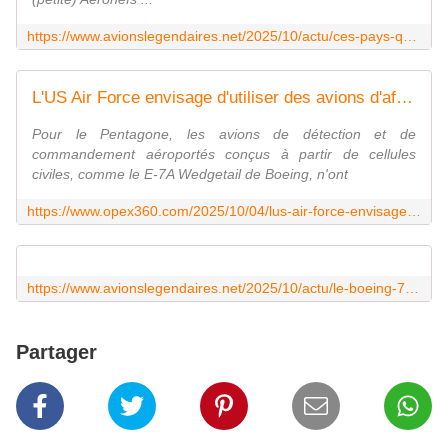
https://www.avionslegendaires.net/2025/10/actu/ces-pays-qui-ont-tourne-le-dos-au-f-35-lightning-ii/
L'US Air Force envisage d'utiliser des avions d'affaires pour des missions de ravitaillement en vol - Zone Militaire
Pour le Pentagone, les avions de détection et de
commandement aéroportés conçus à partir de cellules
civiles, comme le E-7A Wedgetail de Boeing, n'ont
https://www.opex360.com/2025/10/04/lus-air-force-envisage-dutiliser-des-avions-daffaires-pour-des-missions-de-ravitaillement-en-vol/
https://www.avionslegendaires.net/2025/10/actu/le-boeing-777x-entrera-en-service-avec-6-ans-et-demi-de-retard/
Partager