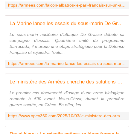
https://armees.com/falcon-albatros-le-pari-francais-sur-un-avion-qui-transforme-la-guerre-invisible/
La Marine lance les essais du sous-marin De Grasse, dernier né de la classe Barracuda
Le sous-marin nucléaire d'attaque De Grasse débute sa
campagne d'essais. Quatrième unité du programme
Barracuda, il marque une étape stratégique pour la Défense
française et rejoindra Toulo...
https://armees.com/la-marine-lance-les-essais-du-sous-marin-de-grasse-dernier-ne-de-la-classe-barracuda/
Le ministère des Armées cherche des solutions pour accélérer l'identification d'agents biologiques pathogènes - Zone Militaire
Le premier cas documenté d'usage d'une arme biologique
remonte à 590 avant Jésus-Christ, durant la première
guerre sacrée, en Grèce. En effet, les
https://www.opex360.com/2025/10/03/le-ministere-des-armees-cherche-des-solutions-pour-accelerer-lidentification-dagents-biologiques-pathogenes/