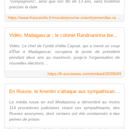
"compagnons", ainsi que son fils de 13 ans, sans toutefois
préciser la date.
https://www.franceinfo.fr/monde/proche-orient/yemen/les-rebelles-houthis-annoncent-que-leur-chef-militaire-a-ete-tue-au-yemen-dans-une-attaque-israelienne_7556758.html
Vidéo. Madagascar : le colonel Randrianirina bientôt investi président
Vidéo. Le chef de l'unité d'élite Capsat, qui a mené un coup
d'État à Madagascar, occupera le poste de président
pendant deux ans au maximum, jusqu'à l'organisation de
nouvelles élections....
https://fr.euronews.com/embed/2839049
En Russie, le Kremlin s'attaque aux sympathisants d'Alexeï Navalny ayant fait des dons à la fondation de l'opposant
Le média russe en exil Mediazona a dénombré au moins
114 procédures judiciaires visant ces sympathisants, des
Russes anonymes, dont certains ont été condamnés à des
peines de prison.