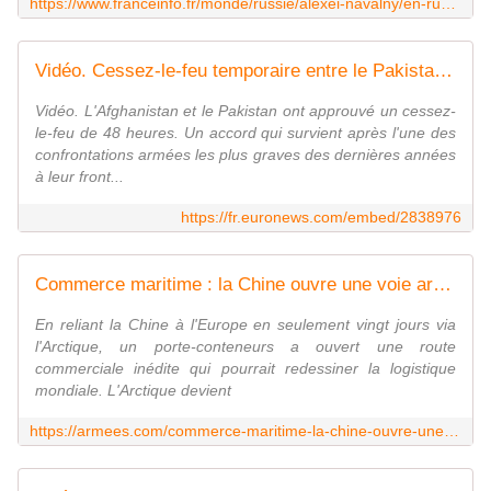
https://www.franceinfo.fr/monde/russie/alexei-navalny/en-russie-le-kremlin-s-attaque-aux-sympathisants-d-alexei-navalny-ayant-fait-des-dons-a-la-fondation-de-l-opposant_7556566.html
Vidéo. Cessez-le-feu temporaire entre le Pakistan et le régime des talibans afghans
Vidéo. L'Afghanistan et le Pakistan ont approuvé un cessez-
le-feu de 48 heures. Un accord qui survient après l'une des
confrontations armées les plus graves des dernières années
à leur front...
https://fr.euronews.com/embed/2838976
Commerce maritime : la Chine ouvre une voie arctique vers l'Europe
En reliant la Chine à l'Europe en seulement vingt jours via
l'Arctique, un porte-conteneurs a ouvert une route
commerciale inédite qui pourrait redessiner la logistique
mondiale. L'Arctique devient
https://armees.com/commerce-maritime-la-chine-ouvre-une-voie-arctique-vers-leurope/