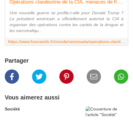
Opérations clandestine de la CIA, menaces de frappes... À quoi joue Donald Trump au Venezuela ?
Une nouvelle guerre se profile-t-elle pour Donald Trump ?
Le président américain a officiellement autorisé la CIA à
organiser des opérations contre les cartels de la drogue et
les narcotrafiqu...
https://www.franceinfo.fr/monde/venezuela/operations-clandestine-de-la-cia-menaces-de-frappes-a-quoi-joue-donald-trump-au-venezuela_7556962.html
Partager
Vous aimerez aussi
Société