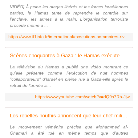
VIDÉO] À peine les otages libérés et les forces israéliennes
parties, le Hamas tente de reprendre le contrôle sur
l'enclave, les armes à la main. L'organisation terroriste
procède même à ...
https://www.tf1info.fr/international/executions-sommaires-rivalites-avec-d-autres-clans-le-hamas-tente-de-reprendre-le-controle-de-gaza-apres-le-cessez-le-feu-2400787.html
Scènes choquantes à Gaza : le Hamas exécute publiquement ses opposants ｜LCI
La télévision du Hamas a publié une vidéo montrant ce
qu'elle présente comme l'exécution de huit hommes
"collaborateurs" d'Israël en pleine rue à Gaza-ville après le
retrait de l'armée is...
https://www.youtube.com/watch?v=dQ9s7Rb-Jjw
Les rebelles houthis annoncent que leur chef militaire a été tué au Yémen dans une attaque israélienne
Le mouvement yéménite précise que Mohammed al-
Ghamari a été tué en même temps que d'autres