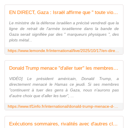
EN DIRECT, Gaza : Israël affirme que " toute violation ou tentative de franchissement " de la ligne de retrait dans l'enclave seront " réprimées par les tirs "
Le ministre de la défense israélien a précisé vendredi que la
ligne de retrait de l'armée israélienne dans la bande de
Gaza serait signifiée par des " marqueurs physiques ", des
plots métal...
https://www.lemonde.fr/international/live/2025/10/17/en-direct-gaza-israel-affirme-que-toute-violation-ou-tentative-de-franchissement-de-la-ligne-de-retrait-dans-l-enclave-seront-reprimees-par-les-tirs_6645703_3210.html
Donald Trump menace "d'aller tuer" les membres du Hamas s'ils "continuent à tuer des gens à Gaza" | TF1 INFO
VIDÉO] Le président américain, Donald Trump, a
directement menacé le Hamas ce jeudi. Si ses membres
"continuent à tuer des gens à Gaza, nous n'aurons pas
d'autre choix que d'aller les tuer", ...
https://www.tf1info.fr/international/donald-trump-menace-d-aller-tuer-les-membres-du-hamas-s-ils-continuent-a-tuer-des-gens-a-gaza-2401056.html
Exécutions sommaires, rivalités avec d'autres clans... À Gaza, le Hamas tente de reprendre le contrôle par la terreur | TF1 INFO