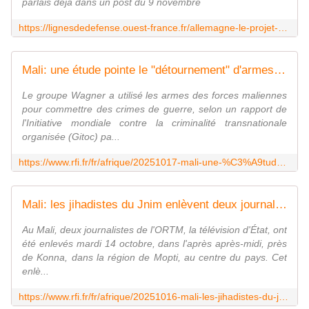
parlais déjà dans un post du 9 novembre
https://lignesdedefense.ouest-france.fr/allemagne-le-projet-de-loi-sur-le-service-militaire-un-peu-dans-lorniere/
Mali: une étude pointe le "détournement" d'armes des forces maliennes par Wagner
Le groupe Wagner a utilisé les armes des forces maliennes
pour commettre des crimes de guerre, selon un rapport de
l'Initiative mondiale contre la criminalité transnationale
organisée (Gitoc) pa...
https://www.rfi.fr/fr/afrique/20251017-mali-une-%C3%A9tude-pointe-le-d%C3%A9tournement-d-armes-des-forces-maliennes-par-wagner
Mali: les jihadistes du Jnim enlèvent deux journalistes de l'ORTM
Au Mali, deux journalistes de l'ORTM, la télévision d'État, ont
été enlevés mardi 14 octobre, dans l'après après-midi, près
de Konna, dans la région de Mopti, au centre du pays. Cet
enlè...
https://www.rfi.fr/fr/afrique/20251016-mali-les-jihadistes-du-jnim-enl%C3%A8vent-deux-journalistes-de-l-ortm