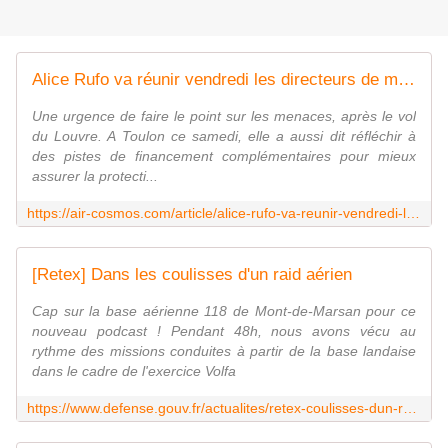
Alice Rufo va réunir vendredi les directeurs de musées du Minarm
Une urgence de faire le point sur les menaces, après le vol
du Louvre. A Toulon ce samedi, elle a aussi dit réfléchir à
des pistes de financement complémentaires pour mieux
assurer la protecti...
https://air-cosmos.com/article/alice-rufo-va-reunir-vendredi-les-directeurs-de-musees-du-minarm-70580
[Retex] Dans les coulisses d'un raid aérien
Cap sur la base aérienne 118 de Mont-de-Marsan pour ce
nouveau podcast ! Pendant 48h, nous avons vécu au
rythme des missions conduites à partir de la base landaise
dans le cadre de l'exercice Volfa
https://www.defense.gouv.fr/actualites/retex-coulisses-dun-raid-aerien