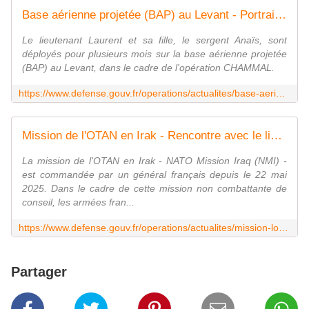
Base aérienne projetée (BAP) au Levant - Portrait d'un père et sa fille
Le lieutenant Laurent et sa fille, le sergent Anaïs, sont
déployés pour plusieurs mois sur la base aérienne projetée
(BAP) au Levant, dans le cadre de l'opération CHAMMAL.
https://www.defense.gouv.fr/operations/actualites/base-aerienne-projetee-bap-au-levant-portrait-dun-pere-sa-fille
Mission de l'OTAN en Irak - Rencontre avec le lieutenant Louis, Battle Captain, à Bagdad
La mission de l'OTAN en Irak - NATO Mission Iraq (NMI) -
est commandée par un général français depuis le 22 mai
2025. Dans le cadre de cette mission non combattante de
conseil, les armées fran...
https://www.defense.gouv.fr/operations/actualites/mission-lotan-irak-rencontre-lieutenant-louis-battle-captain-bagdad
Partager