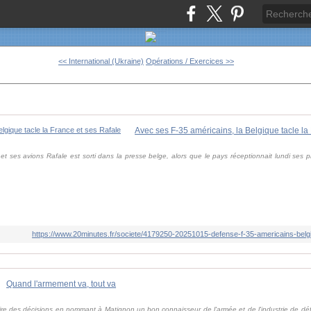
<< International (Ukraine)
Opérations / Exercices >>
Avec ses F-35 américains, la Belgique tacle la
e et ses avions Rafale est sorti dans la presse belge, alors que le pays réceptionnait lundi ses
https://www.20minutes.fr/societe/4179250-20251015-defense-f-35-americains-belg
Quand l'armement va, tout va
re des décisions en nommant à Matignon un bon connaisseur de l'armée et de l'industrie de dé