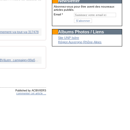
Newsletter
Abonnez-vous pour être averti des nouveaux
articles publiés.
Email
Albums Photos / Liens
armement-va-tout-va-317478
Site UNP Isère
Région Auvergne-Rhône-Alpes
https://www.bvoltaire.fr/monique-barbut-ministre-de-la-transition-ecologique-le-nucleaire-en-alerte/?utm_source=Quotidienne_BV&utm_campaign=99a5a3dc20-MAILCHIMP_NL&utm_medium=email&utm_term=0_71d6b02183-99a5a3dc20-23804429&mc_cid=99a5a3dc20&mc_eid=1488a2dc8c
Published by ACBIVIERS
commenter cet article
…