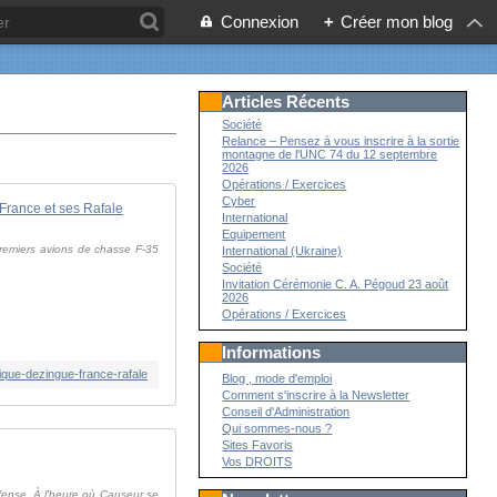
Connexion
+
Créer mon blog
Articles Récents
Société
Relance – Pensez à vous inscrire à la sortie
montagne de l'UNC 74 du 12 septembre
2026
Opérations / Exercices
Cyber
 France et ses Rafale
International
Equipement
 premiers avions de chasse F-35
International (Ukraine)
Société
Invitation Cérémonie C. A. Pégoud 23 août
2026
Opérations / Exercices
Informations
ique-dezingue-france-rafale
Blog , mode d'emploi
Comment s'inscrire à la Newsletter
Conseil d'Administration
Qui sommes-nous ?
Sites Favoris
Vos DROITS
fense. À l'heure où Causeur se