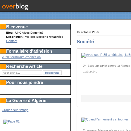
Bienvenue
15 octobre 2025
Blog
: UNC Alpes Dauphiné
Description
: Vie des Sections rattachées
Société
Contact
Formulaire d'adhésion
2020: formulaire d'adhésion
Recherche Article
Un édito au vitriol contre la Franc
américains
Pour nous joindre
La Guerre d'Algérie
Cliquez sur l'image
Emmanuel Macron n'a pas pris la pi