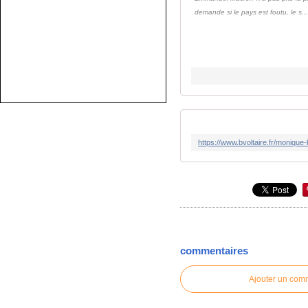
demande si le pays est foutu, le s..
commentaires
Ajouter un com