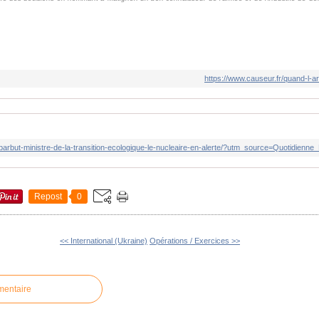
.
https://www.causeur.fr/quand-l-
Repost
0
<< International (Ukraine)
Opérations / Exercices >>
mentaire