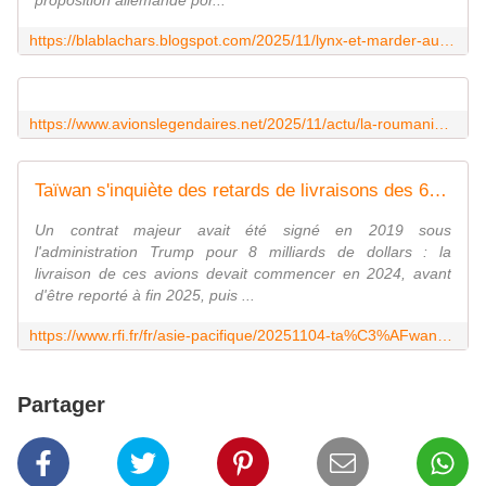
proposition allemande por...
https://blablachars.blogspot.com/2025/11/lynx-et-marder-au-menu-de-la-nouvelle.html
https://www.avionslegendaires.net/2025/11/actu/la-roumanie-rachete-18-chasseurs-f-16mlu-aux-pays-bas/
Taïwan s'inquiète des retards de livraisons des 66 avions de chasse F16 américains
Un contrat majeur avait été signé en 2019 sous
l'administration Trump pour 8 milliards de dollars : la
livraison de ces avions devait commencer en 2024, avant
d'être reporté à fin 2025, puis ...
https://www.rfi.fr/fr/asie-pacifique/20251104-ta%C3%AFwan-s-inqui%C3%A8te-des-retards-de-livraisons-des-66-avions-de-chasse-f16-am%C3%A9ricains
Partager