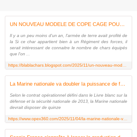
UN NOUVEAU MODELE DE COPE CAGE POUR LE XLR
Il y a un peu moins d'un an, l'armée de terre avait profité de
la Si ce char appartient bien à un Régiment des forces, il
serait intéressant de connaitre le nombre de chars équipés
que l'on ...
https://blablachars.blogspot.com/2025/11/un-nouveau-modele-de-cope-cage-pour-le.html
La Marine nationale va doubler la puissance de feu de ses frégates de défense et d'intervention - Zone Militaire
Selon le contrat opérationnel défini dans le Livre blanc sur la
défense et la sécurité nationale de 2013, la Marine nationale
devrait disposer de quinze
https://www.opex360.com/2025/11/04/la-marine-nationale-va-pouvoir-doubler-la-puissance-de-feu-de-ses-fregates-de-defense-et-dintervention/