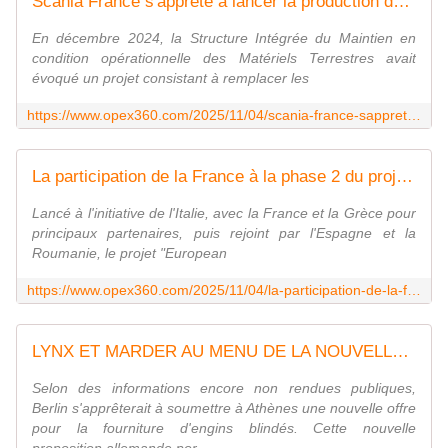
Scania France s'apprête à lancer la production de 50 véhicules antiaériens "Vampire" pour l'armée de Terre - Zone Militaire
En décembre 2024, la Structure Intégrée du Maintien en
condition opérationnelle des Matériels Terrestres avait
évoqué un projet consistant à remplacer les
https://www.opex360.com/2025/11/04/scania-france-sapprete-a-lancer-la-production-de-50-vehicules-antiaeriens-vampire-pour-larmee-de-terre/
La participation de la France à la phase 2 du projet de corvette européenne n'est pas encore assurée - Zone Militaire
Lancé à l'initiative de l'Italie, avec la France et la Grèce pour
principaux partenaires, puis rejoint par l'Espagne et la
Roumanie, le projet "European
https://www.opex360.com/2025/11/04/la-participation-de-la-france-a-la-phase-2-du-projet-de-corvette-europeenne-nest-pas-encore-assuree/
LYNX ET MARDER AU MENU DE LA NOUVELLE PROPOSITION ALLEMANDE A ATHENES
Selon des informations encore non rendues publiques,
Berlin s'apprêterait à soumettre à Athènes une nouvelle offre
pour la fourniture d'engins blindés. Cette nouvelle