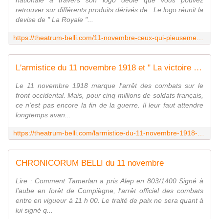
nationale à travers son logo dédié que vous pouvez
retrouver sur différents produits dérivés de . Le logo réunit la
devise de " La Royale "...
https://theatrum-belli.com/11-novembre-ceux-qui-pieusement-sont-morts-pour-la-patrie/
L'armistice du 11 novembre 1918 et " La victoire endeuillée " (1918-1920)
Le 11 novembre 1918 marque l'arrêt des combats sur le
front occidental. Mais, pour cinq millions de soldats français,
ce n'est pas encore la fin de la guerre. Il leur faut attendre
longtemps avan...
https://theatrum-belli.com/larmistice-du-11-novembre-1918-et-la-victoire-endeuillee/
CHRONICORUM BELLI du 11 novembre
Lire : Comment Tamerlan a pris Alep en 803/1400 Signé à
l'aube en forêt de Compiègne, l'arrêt officiel des combats
entre en vigueur à 11 h 00. Le traité de paix ne sera quant à
lui signé q...