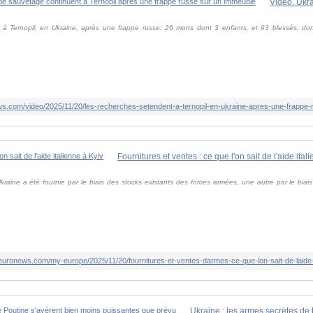
 à Ternopil, en Ukraine, après une frappe russe: 26 morts dont 3 enfants, et 93 blessés, d
ews.com/video/2025/11/20/les-recherches-setendent-a-ternopil-en-ukraine-apres-une-frappe
Fournitures et ventes : ce que l'on sait de l'aide ital
'Ukraine a été fournie par le biais des stocks existants des forces armées, une autre par le bia
r.euronews.com/my-europe/2025/11/20/fournitures-et-ventes-darmes-ce-que-lon-sait-de-laide-mi