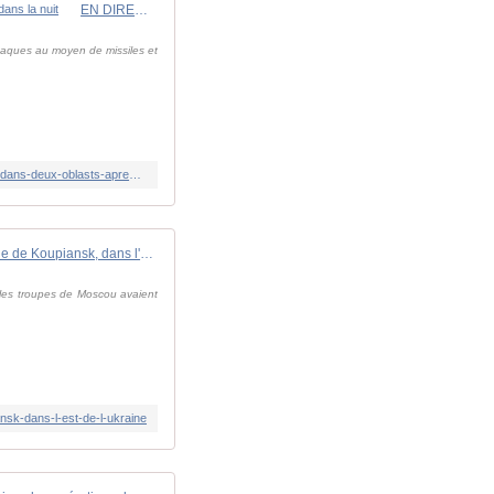
EN DIRECT, guerre en Ukraine : de nouvelles coupures d'électricité prévues dans deux oblasts après des attaques russes dans la nuit
taques au moyen de missiles et
https://www.lemonde.fr/international/live/2025/11/21/en-direct-guerre-en-ukraine-de-nouvelles-coupures-d-electricite-prevues-dans-deux-oblasts-apres-des-attaques-russes-dans-la-nuit_6653610_3210.html
La Russie revendique la prise de la ville de Koupiansk, dans l'est de l'Ukraine
ù les troupes de Moscou avaient
ansk-dans-l-est-de-l-ukraine