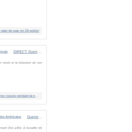
-plan-de-paix-en-28-points/
DIRECT. Guerre en Ukraine : Volodymyr Zelensky plaide pour une "paix digne" après un entretien avec un responsable américain
n voisin et la réduction de son
https://www.franceinfo.fr/monde/europe/manifestations-en-ukraine/direct-guerre-en-ukraine-kiev-affirme-avoir-abattu-106-drones-russes-pendant-la-nuit_7628321.html
Guerre en Ukraine : "Nous sommes prêts à travailler de manière constructive", l'Ukraine annonce avoir reçu le plan de paix des Américains
mant être prête à travailler de