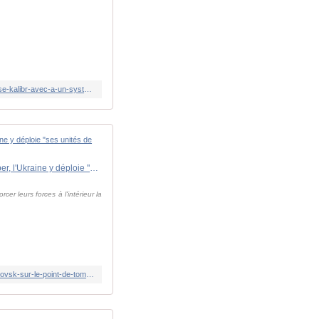
https://www.lindependant.fr/2025/11/20/guerre-en-ukraine-une-interception-inedite-lukraine-detruit-un-missile-de-croisiere-russe-kalibr-avec-a-un-systeme-de-defense-aerienne-chinois-fn-6-13063432.php
Guerre en Ukraine : "Même les soldats russes cachés sont éliminés"... la ville clé de Pokrovsk sur le point de tomber, l'Ukraine y déploie "ses unités de drones les plus meurtrières"
er leurs forces à l'intérieur la
https://www.lindependant.fr/2025/11/20/guerre-en-ukraine-meme-les-soldats-russes-caches-sont-elimines-la-ville-cle-de-pokrovsk-sur-le-point-de-tomber-lukraine-y-deploie-ses-unites-de-drones-13063143.php