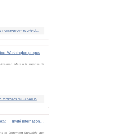
https://www.lindependant.fr/2025/11/20/guerre-en-ukraine-nous-sommes-prets-a-travailler-de-maniere-constructive-lukraine-annonce-avoir-recu-le-plan-de-paix-des-americains-13064067.php
Guerre en Ukraine: Washington propose un plan de paix prévoyant la cession de territoires à la Russie
krainien. Mais à la surprise de
https://www.rfi.fr/fr/europe/20251119-guerre-en-ukraine-washington-propose-un-plan-de-paix-pr%C3%A9voyant-la-cession-de-territoires-%C3%A0-la-russie
Invité international - Guerre en Ukraine: le plan de paix américain "serait une continuité de la rencontre Trump/Poutine en Alaska"
ns et largement favorable aux