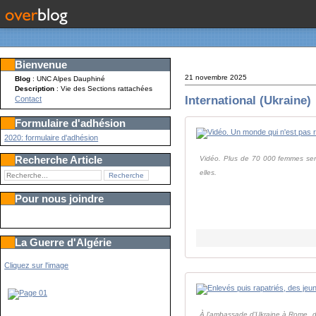
Bienvenue
21 novembre 2025
Blog
: UNC Alpes Dauphiné
Description
: Vie des Sections rattachées
International (Ukraine)
Contact
Formulaire d'adhésion
2020: formulaire d'adhésion
Recherche Article
Vidéo. Plus de 70 000 femmes serv
elles.
Pour nous joindre
La Guerre d'Algérie
Cliquez sur l'image
À l'ambassade d'Ukraine à Rome, de