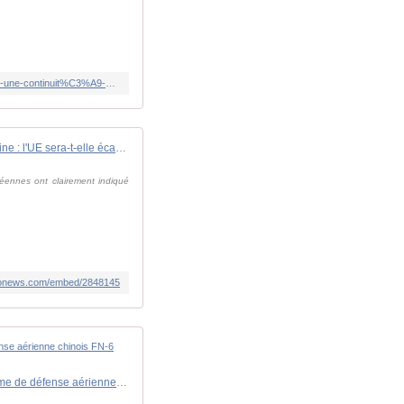
https://www.rfi.fr/fr/podcasts/invit%C3%A9-international/20251120-guerre-en-ukraine-le-plan-de-paix-am%C3%A9ricain-serait-une-continuit%C3%A9-de-la-rencontre-trump-poutine-en-alaska
Vidéo. Plan américain pour la paix en Ukraine : l'UE sera-t-elle écartée ?
éennes ont clairement indiqué
euronews.com/embed/2848145
Guerre en Ukraine : "Une interception inédite", l'Ukraine détruit un missile de croisière russe Kalibr avec un système de défense aérienne chinois FN-6 confisqué