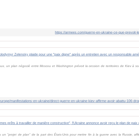
https://armees.com/guerre-en-ukraine-ce-que-prevoit-le
aux, un plan négocié entre Moscou et Washington prévoit la cession de territoires de Kiev à so
u un "projet de plan" de la part des États-Unis pour mettre fin à la guerre avec la Russie, affir