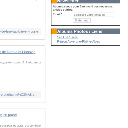
Newsletter
Abonnez-vous pour être averti des nouveaux
articles publiés.
Email
Albums Photos / Liens
de-leur-captivite-en-russie
Site UNP Isère
Région Auvergne-Rhône-Alpes
Ukraine : le combat de Darina et Liubov pour retrouver les enfants enlevés à Kherson par la Russie
cupation russe. À Paris, deux
https://www.france24.com/fr/europe/20251119-ukraine-darina-liubov-enfants-enlev%C3%A9s-kherson-russie-crim%C3%A9e-orphelinat-m%C3%A8res-ukrainiennes-occupation-russe-guerre-margarita-serguei-mironov
en 28 points
roposition de paix, qui combine