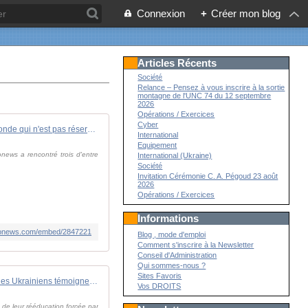
Connexion
+
Créer mon blog
Articles Récents
Société
Relance – Pensez à vous inscrire à la sortie
montagne de l'UNC 74 du 12 septembre
2026
Opérations / Exercices
Cyber
Vidéo. Un monde qui n'est pas réservé aux hommes : comment les femmes changent l'armée ukrainienne
International
Equipement
ews a rencontré trois d'entre
International (Ukraine)
Société
Invitation Cérémonie C. A. Pégoud 23 août
2026
Opérations / Exercices
Informations
euronews.com/embed/2847221
Blog , mode d'emploi
Comment s'inscrire à la Newsletter
Conseil d'Administration
Qui sommes-nous ?
Sites Favoris
Enlevés puis rapatriés, des jeunes Ukrainiens témoignent de leur captivité en Russie
Vos DROITS
 de leur rééducation forcée par