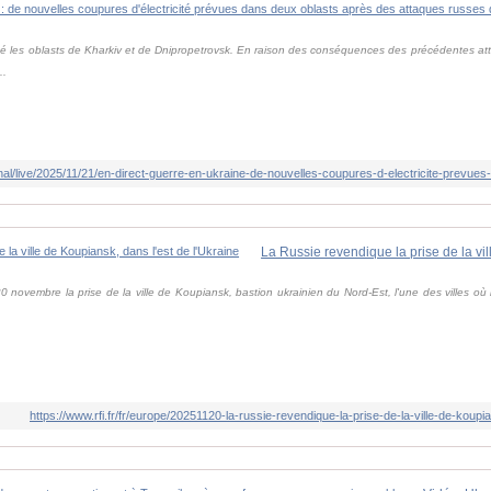
sé les oblasts de Kharkiv et de Dnipropetrovsk. En raison des conséquences des précédentes at
..
0 novembre la prise de la ville de Koupiansk, bastion ukrainien du Nord-Est, l'une des villes o
https://www.rfi.fr/fr/europe/20251120-la-russie-revendique-la-prise-de-la-ville-de-koupi