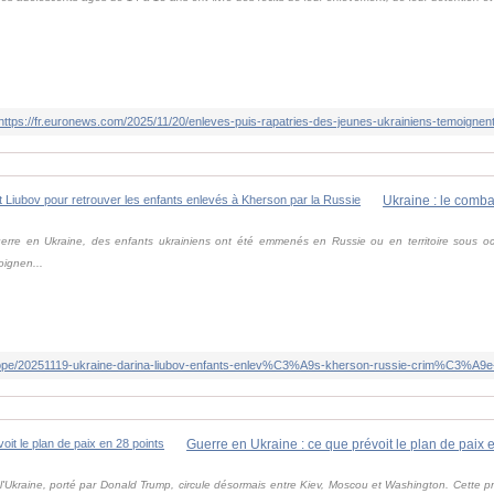
https://fr.euronews.com/2025/11/20/enleves-puis-rapatries-des-jeunes-ukrainiens-temoignent-
erre en Ukraine, des enfants ukrainiens ont été emmenés en Russie ou en territoire sous oc
oignen...
Guerre en Ukraine : ce que prévoit le plan de paix 
l'Ukraine, porté par Donald Trump, circule désormais entre Kiev, Moscou et Washington. Cette p