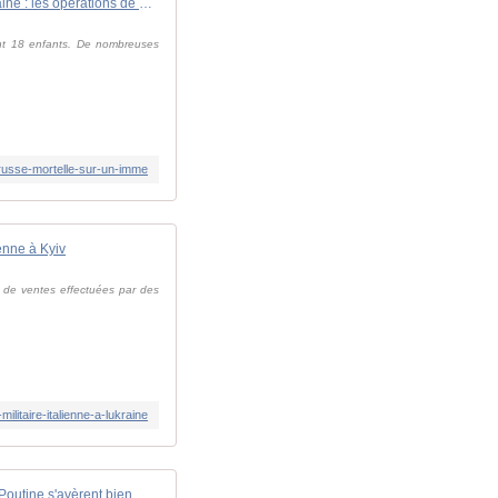
Vidéo. Ukraine : les opérations de sauvetage continuent à Ternopil après une frappe russe sur un immeuble
ont 18 enfants. De nombreuses
-russe-mortelle-sur-un-imme
ienne à Kyiv
is de ventes effectuées par des
litaire-italienne-a-lukraine
Ukraine : les armes secrètes de Poutine s'avèrent bien moins puissantes que prévu