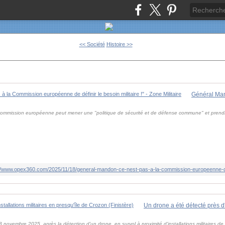
<< Société
Histoire >>
a Commission européenne peut mener une "politique de sécurité et de défense commune" et prendre
//www.opex360.com/2025/11/18/general-mandon-ce-nest-pas-a-la-commission-europeenne-de-d
novembre 2025, après la détection d'un drone, en survol à proximité d'installations militaires de 