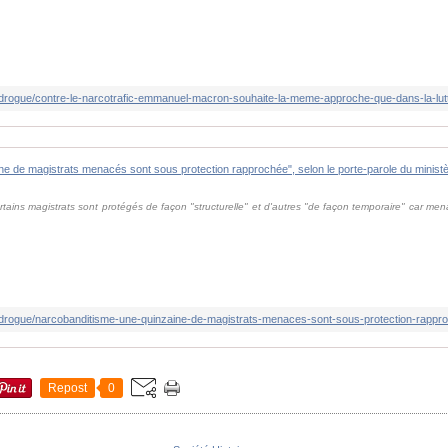
ains magistrats sont protégés de façon "structurelle" et d'autres "de façon temporaire" car me
Repost
0