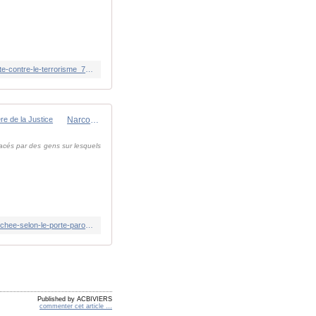
https://www.franceinfo.fr/societe/drogue/contre-le-narcotrafic-emmanuel-macron-souhaite-la-meme-approche-que-dans-la-lutte-contre-le-terrorisme_7624949.html
Narcobanditisme : "Une quinzaine de magistrats menacés sont sous protection rapprochée", selon le porte-parole du ministère de la Justice
nacés par des gens sur lesquels
https://www.franceinfo.fr/societe/drogue/narcobanditisme-une-quinzaine-de-magistrats-menaces-sont-sous-protection-rapprochee-selon-le-porte-parole-du-ministere-de-la-justice_7624778.html
Published by ACBIVIERS
commenter cet article
…