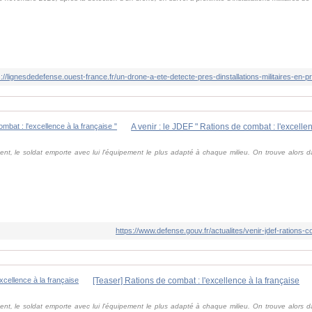
s://lignesdedefense.ouest-france.fr/un-drone-a-ete-detecte-pres-dinstallations-militaires-en-pr
A venir : le JDEF " Rations de combat : l'excellen
t, le soldat emporte avec lui l'équipement le plus adapté à chaque milieu. On trouve alors 
https://www.defense.gouv.fr/actualites/venir-jdef-rations-
[Teaser] Rations de combat : l'excellence à la française
t, le soldat emporte avec lui l'équipement le plus adapté à chaque milieu. On trouve alors 