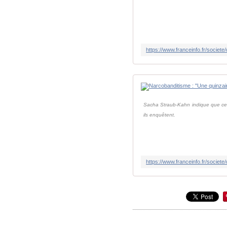
Sacha Straub-Kahn indique que cert
ils enquêtent.