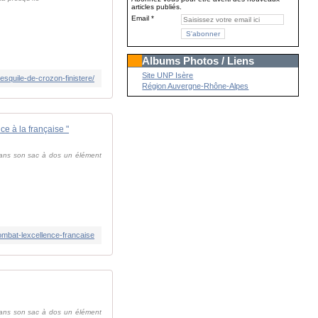
articles publiés.
Email
Albums Photos / Liens
Site UNP Isère
esquile-de-crozon-finistere/
Région Auvergne-Rhône-Alpes
ce à la française "
dans son sac à dos un élément
combat-lexcellence-francaise
dans son sac à dos un élément