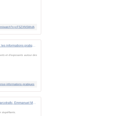
.com/watch?v=cFSZXNSWvlA
Rendez-vous au Forum innovation défense : les informations pratiques
xperts et d'exposants autour des
ense-informations-pratiques
Contre le narcotrafic, Emmanuel Macron souhaite la même approche que dans "la lutte contre le terrorisme"
e stupéfiants.