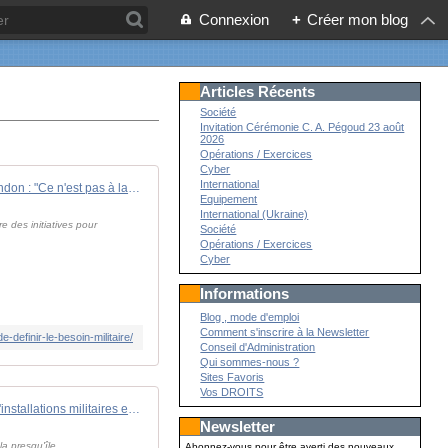
Connexion
+
Créer mon blog
Articles Récents
Société
Invitation Cérémonie C. A. Pégoud 23 août
2026
Opérations / Exercices
Cyber
International
Général Mandon : "Ce n'est pas à la Commission européenne de définir le besoin militaire !" - Zone Militaire
Equipement
International (Ukraine)
 des initiatives pour
Société
Opérations / Exercices
Cyber
Informations
Blog , mode d'emploi
Comment s'inscrire à la Newsletter
efinir-le-besoin-militaire/
Conseil d'Administration
Qui sommes-nous ?
Sites Favoris
Vos DROITS
Un drone a été détecté près d'installations militaires en presqu'île de Crozon (Finistère)
Newsletter
la presqu'île
Abonnez-vous pour être averti des nouveaux