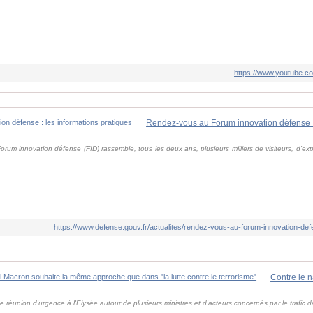
https://www.youtube
e Forum innovation défense (FID) rassemble, tous les deux ans, plusieurs milliers de visiteurs, d'e
https://www.defense.gouv.fr/actualites/rendez-vous-au-forum-innovation-def
e réunion d'urgence à l'Elysée autour de plusieurs ministres et d'acteurs concernés par le trafic d