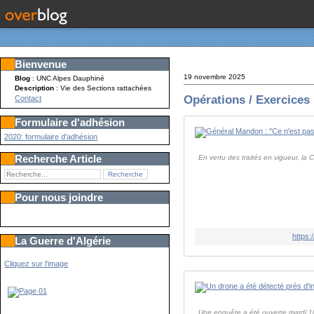
Bienvenue
19 novembre 2025
Blog
: UNC Alpes Dauphiné
Description
: Vie des Sections rattachées
Opérations / Exercices
Contact
Formulaire d'adhésion
2020: formulaire d'adhésion
Recherche Article
En vertu des traités en vigueur, l
Pour nous joindre
https:
La Guerre d'Algérie
Cliquez sur l'image
Une enquête a été ouverte mardi 18 