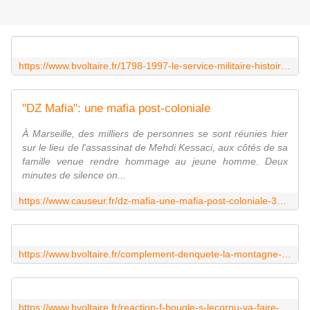
https://www.bvoltaire.fr/1798-1997-le-service-militaire-histoire-dune-invention-revolutionnaire/?utm_source=Quotidienne_BV&utm_campaign=8f3a805b8d-MAILCHIMP_NL&utm_medium=email&utm_term=0_71d6b02183-8f3a805b8d-23804429&mc_cid=8f3a805b8d&mc_eid=1488a2dc8c
"DZ Mafia": une mafia post-coloniale
À Marseille, des milliers de personnes se sont réunies hier
sur le lieu de l'assassinat de Mehdi Kessaci, aux côtés de sa
famille venue rendre hommage au jeune homme. Deux
minutes de silence on...
https://www.causeur.fr/dz-mafia-une-mafia-post-coloniale-319174
https://www.bvoltaire.fr/complement-denquete-la-montagne-anti-cnews-accouche-dune-souris/?utm_source=Quotidienne_BV&utm_campaign=8f3a805b8d-MAILCHIMP_NL&utm_medium=email&utm_term=0_71d6b02183-8f3a805b8d-23804429&mc_cid=8f3a805b8d&mc_eid=1488a2dc8c
https://www.bvoltaire.fr/reaction-f-bougle-s-lecornu-va-faire-doubler-nos-factures-delectricite/?utm_source=Quotidienne_BV&utm_campaign=8f3a805b8d-MAILCHIMP_NL&utm_medium=email&utm_term=0_71d6b02183-8f3a805b8d-23804429&mc_cid=8f3a805b8d&mc_eid=1488a2dc8c