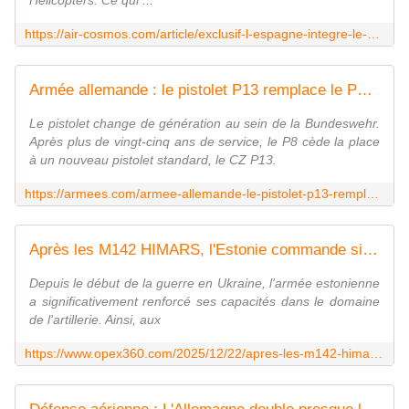
Helicopters. Ce qui ...
https://air-cosmos.com/article/exclusif-l-espagne-integre-le-programme-nhfs-et-le-programme-tigre-mk3-avance-a-grands-pas-70812
Armée allemande : le pistolet P13 remplace le P8 après 25 ans
Le pistolet change de génération au sein de la Bundeswehr.
Après plus de vingt-cinq ans de service, le P8 cède la place
à un nouveau pistolet standard, le CZ P13.
https://armees.com/armee-allemande-le-pistolet-p13-remplace-le-p8-apres-25-ans/
Après les M142 HIMARS, l'Estonie commande six lance-roquettes multiples K239 Chunmoo sud-coréens - Zone Militaire
Depuis le début de la guerre en Ukraine, l'armée estonienne
a significativement renforcé ses capacités dans le domaine
de l'artillerie. Ainsi, aux
https://www.opex360.com/2025/12/22/apres-les-m142-himars-lestonie-commande-six-lance-roquettes-multiples-k239-chunmoo-sud-coreens/