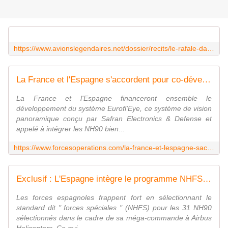
https://www.avionslegendaires.net/dossier/recits/le-rafale-dans-tous-ses-etats/
La France et l'Espagne s'accordent pour co-développer le système Eurofl'Eye - FOB - Forces Operations Blog
La France et l'Espagne financeront ensemble le
développement du système Eurofl'Eye, ce système de vision
panoramique conçu par Safran Electronics & Defense et
appelé à intégrer les NH90 bien...
https://www.forcesoperations.com/la-france-et-lespagne-saccordent-pour-co-developper-le-systeme-eurofleye/
Exclusif : L'Espagne intègre le programme NHFS et le programme Tigre Mk3 avance à grands pas
Les forces espagnoles frappent fort en sélectionnant le
standard dit " forces spéciales " (NHFS) pour les 31 NH90
sélectionnés dans le cadre de sa méga-commande à Airbus