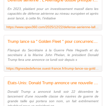
Défense aérienne : L'Allemagne double presque la mise avec le système israélien Arrow 3 - Zone Militaire
En 2023, plaidant pour un investissement massif dans les
capacités de défense aérienne au niveau européen et après
avoir lancé, à cette fin, l'initiative
https://www.opex360.com/2025/12/22/defense-aerienne-lallemagne-double-pratiquement-la-mise-avec-le-systeme-israelien-arrow-3/
Trump lance sa " Golden Fleet " pour concurrences la marine chinoise
Flanqué du Secrétaire à la Guerre Pete Hegseth et du
secrétaire à la Marine John Phelan, le président Donald
Trump fera une annonce ce lundi soir depuis s
https://lignesdedefense.ouest-france.fr/trump-lance-sa-golden-fleet-pour-concurrences-la-marine-chinoise/
États-Unis: Donald Trump annonce une nouvelle classe de navires de guerre portant son nom
Donald Trump a annoncé lundi soir 22 décembre le
lancement d'une nouvelle classe de navires de guerre de
grande taille qui portera son nom, un fait extrêmement
inhabituel pour un président en ...