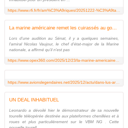
https://www.rfi.fr/fr/am%C3%A9riques/20251222-%C3%A9tats-unis-donald-trump-annonce-une-nouvelle-classe-de-navires-de-guerre-portant-son-nom
La marine américaine remet les cuirassés au goût du jour avec les futurs navires de la classe Trump - Zone Militaire
Lors d'une audition au Sénat, il y a quelques semaines,
l'amiral Nicolas Vaujour, le chef d'état-major de la Marine
nationale, a affirmé qu'il n'est pas
https://www.opex360.com/2025/12/23/la-marine-americaine-remet-les-cuirasses-au-gout-du-jour-avec-les-futurs-navires-de-la-classe-trump/
https://www.avionslegendaires.net/2025/12/actu/dans-lus-army-le-blackhawk-volera-au-moins-encore-25-ans/
UN DEAL INHABITUEL
Leonardo a dévoilé hier le démonstrateur de sa nouvelle
tourelle téléopérée destinée aux plateformes chenillées et à
roues et plus particulièrement sur le VBM NG . Cette
nouvelle tourell...