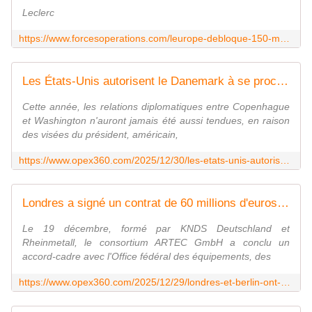
Leclerc
https://www.forcesoperations.com/leurope-debloque-150-me-pour-les-chars-et-lance-roquettes-multiples-de-demain/
Les États-Unis autorisent le Danemark à se procurer trois avions de patrouille maritime P-8A Poseidon - Zone Militaire
Cette année, les relations diplomatiques entre Copenhague
et Washington n'auront jamais été aussi tendues, en raison
des visées du président, américain,
https://www.opex360.com/2025/12/30/les-etats-unis-autorisent-le-danemark-a-se-procurer-trois-avions-de-patrouille-maritime-p-8a-poseidon/
Londres a signé un contrat de 60 millions d'euros avec Berlin pour développer l'obusier automoteur RCH155 - Zone Militaire
Le 19 décembre, formé par KNDS Deutschland et
Rheinmetall, le consortium ARTEC GmbH a conclu un
accord-cadre avec l'Office fédéral des équipements, des
https://www.opex360.com/2025/12/29/londres-et-berlin-ont-signe-un-contrat-de-60-millions-deuros-pour-developper-lobusier-automoteur-rch155/