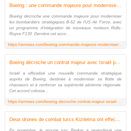
Boeing : une commande majeure pour moderniser le B-52 de l'US Air Force
Boeing décroche une commande majeure pour moderniser
les bombardiers stratégiques B-52 de l'US Air Force, avec
un programme d'intégration de nouveaux moteurs Rolls-
Royce F130. Derrière cet acco...
https://armees.com/boeing-commande-majeure-moderniser-b-52-us-air-force/
Boeing décroche un contrat majeur avec Israël pour moderniser sa flotte
Israël a officialisé une nouvelle commande stratégique
auprès de Boeing, destinée à moderniser sa flotte de
chasseurs et à renforcer sa supériorité aérienne régionale.
Cet accord colossa...
https://armees.com/boeing-decroche-contrat-majeur-israel-moderniser-flotte/
Deux drones de combat turcs Kizilelma ont effectué un vol autonome en formation - Zone Militaire
En novembre, le groupe turc Baykar a revendiqué une