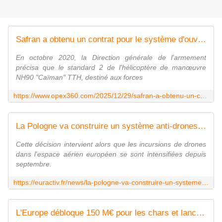
Safran a obtenu un contrat pour le système d'ouverture distribué Eurofl'Eye, destiné au NH90 "Forces Spéciales" - Zone Militaire
En octobre 2020, la Direction générale de l'armement
précisa que le standard 2 de l'hélicoptère de manœuvre
NH90 "Caïman" TTH, destiné aux forces
https://www.opex360.com/2025/12/29/safran-a-obtenu-un-contrat-pour-le-systeme-douverture-distribue-eurofleye-destine-au-nh90-forces-speciales/
La Pologne va construire un système anti-drones d'une valeur de 2 milliards d'euros d'ici deux ans | Euractiv FR
Cette décision intervient alors que les incursions de drones
dans l'espace aérien européen se sont intensifiées depuis
septembre.
https://euractiv.fr/news/la-pologne-va-construire-un-systeme-anti-drones-dune-valeur-de-2-milliards-deuros-dici-deux-ans/
L'Europe débloque 150 M€ pour les chars et lance-roquettes multiples de demain - FOB - Forces Operations Blog