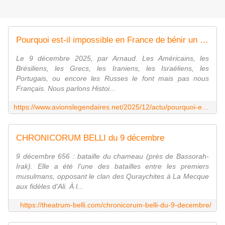
Pourquoi est-il impossible en France de bénir un avion militaire ? - avionslegendaires.net
Le 9 décembre 2025, par Arnaud. Les Américains, les
Brésiliens, les Grecs, les Iraniens, les Israéliens, les
Portugais, ou encore les Russes le font mais pas nous
Français. Nous parlons Histoi...
https://www.avionslegendaires.net/2025/12/actu/pourquoi-est-il-impossible-en-france-de-benir-un-avion-militaire/
CHRONICORUM BELLI du 9 décembre
9 décembre 656 : bataille du chameau (près de Bassorah-
Irak). Elle a été l'une des batailles entre les premiers
musulmans, opposant le clan des Quraychites à La Mecque
aux fidèles d'Ali. À l...
https://theatrum-belli.com/chronicorum-belli-du-9-decembre/