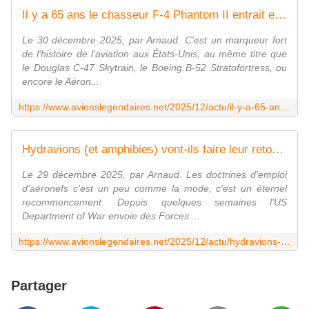
Il y a 65 ans le chasseur F-4 Phantom II entrait en service, et il est toujours opérationnel ! - avionslegendaires.net
Le 30 décembre 2025, par Arnaud. C'est un marqueur fort
de l'histoire de l'aviation aux États-Unis, au même titre que
le Douglas C-47 Skytrain, le Boeing B-52 Stratofortress, ou
encore le Aéron...
https://www.avionslegendaires.net/2025/12/actu/il-y-a-65-ans-le-chasseur-f-4-phantom-ii-entrait-en-service-et-il-est-toujours-operationnel/
Hydravions (et amphibies) vont-ils faire leur retour dans l'US Air Force ? - avionslegendaires.net
Le 29 décembre 2025, par Arnaud. Les doctrines d'emploi
d'aéronefs c'est un peu comme la mode, c'est un éternel
recommencement. Depuis quelques semaines l'US
Department of War envoie des Forces ...
https://www.avionslegendaires.net/2025/12/actu/hydravions-et-amphibies-vont-ils-faire-leur-retour-dans-lus-air-force/
Partager