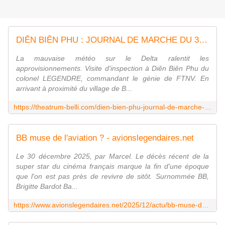
DIÊN BIÊN PHU : JOURNAL DE MARCHE DU 30 DÉCEMBRE 1953
La mauvaise météo sur le Delta ralentit les
approvisionnements. Visite d'inspection à Diên Biên Phu du
colonel LEGENDRE, commandant le génie de FTNV. En
arrivant à proximité du village de B...
https://theatrum-belli.com/dien-bien-phu-journal-de-marche-du-30-decembre-1953/
BB muse de l'aviation ? - avionslegendaires.net
Le 30 décembre 2025, par Marcel. Le décès récent de la
super star du cinéma français marque la fin d'une époque
que l'on est pas près de revivre de sitôt. Surnommée BB,
Brigitte Bardot Ba...
https://www.avionslegendaires.net/2025/12/actu/bb-muse-de-laviation/