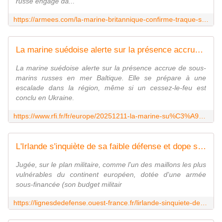
russe engagé da...
https://armees.com/la-marine-britannique-confirme-traque-sous-marin-russe/
La marine suédoise alerte sur la présence accrue de sous-marins russes en mer Baltique
La marine suédoise alerte sur la présence accrue de sous-
marins russes en mer Baltique. Elle se prépare à une
escalade dans la région, même si un cessez-le-feu est
conclu en Ukraine.
https://www.rfi.fr/fr/europe/20251211-la-marine-su%C3%A9doise-alerte-sur-la-pr%C3%A9sence-accrue-de-sous-marins-russes-en-mer-baltique
L'Irlande s'inquiète de sa faible défense et dope son budget militaire
Jugée, sur le plan militaire, comme l'un des maillons les plus
vulnérables du continent européen, dotée d'une armée
sous-financée (son budget militair
https://lignesdedefense.ouest-france.fr/lirlande-sinquiete-de-sa-faible-defense-et-dope-son-budget-militaire/