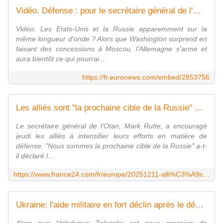
Vidéo. Défense : pour le secrétaire général de l'OTAN Mark Rutte, "l'Allemagne montre l'exemple"
Vidéo. Les Etats-Unis et la Russie apparemment sur la
même longueur d'onde ? Alors que Washington surprend en
faisant des concessions à Moscou, l'Allemagne s'arme et
aura bientôt ce qui pourrai...
https://fr.euronews.com/embed/2853756
Les alliés sont "la prochaine cible de la Russie" affirme Mark Rutte, secrétaire général de l'Otan
Le secrétaire général de l'Otan, Mark Rutte, a encouragé
jeudi les alliés à intensifier leurs efforts en matière de
défense. "Nous sommes la prochaine cible de la Russie" a-t-
il déclaré l...
https://www.france24.com/fr/europe/20251211-alli%C3%A9s-prochaine-cible-russie-affirme-mark-rutte-secr%C3%A9taire-g%C3%A9n%C3%A9ral-otan-europe-guerre-ukraine
Ukraine: l'aide militaire en fort déclin après le désengagement américain, selon le Kiel Institute