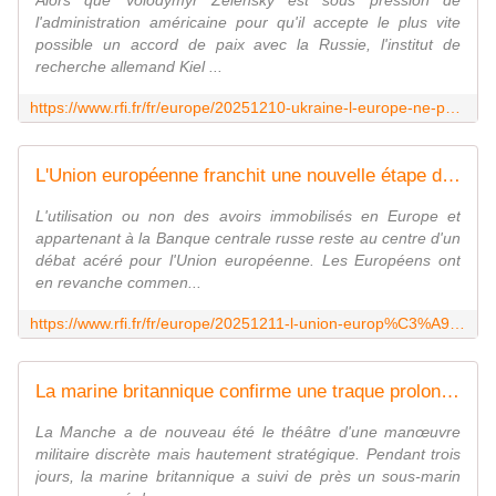
Alors que Volodymyr Zelensky est sous pression de
l'administration américaine pour qu'il accepte le plus vite
possible un accord de paix avec la Russie, l'institut de
recherche allemand Kiel ...
https://www.rfi.fr/fr/europe/20251210-ukraine-l-europe-ne-parvient-pas-%C3%A0-compenser-l-arr%C3%AAt-de-l-aide-militaire-am%C3%A9ricaine-selon-le-kiel-institute
L'Union européenne franchit une nouvelle étape dans le gel des avoirs russes
L'utilisation ou non des avoirs immobilisés en Europe et
appartenant à la Banque centrale russe reste au centre d'un
débat acéré pour l'Union européenne. Les Européens ont
en revanche commen...
https://www.rfi.fr/fr/europe/20251211-l-union-europ%C3%A9enne-franchit-une-nouvelle-%C3%A9tape-dans-le-gel-des-avoirs-russes
La marine britannique confirme une traque prolongée d'un sous-marin russe
La Manche a de nouveau été le théâtre d'une manœuvre
militaire discrète mais hautement stratégique. Pendant trois
jours, la marine britannique a suivi de près un sous-marin