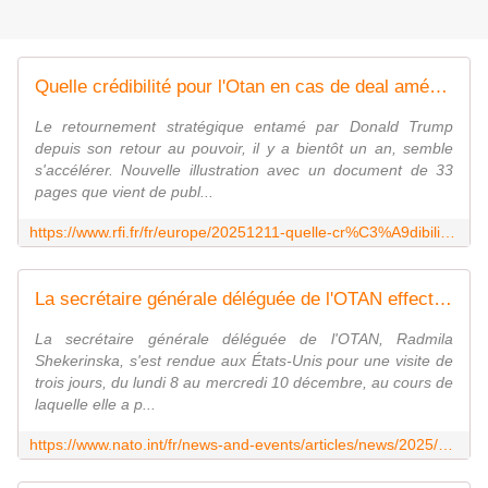
Quelle crédibilité pour l'Otan en cas de deal américano-russe sur l'Ukraine?
Le retournement stratégique entamé par Donald Trump
depuis son retour au pouvoir, il y a bientôt un an, semble
s'accélérer. Nouvelle illustration avec un document de 33
pages que vient de publ...
https://www.rfi.fr/fr/europe/20251211-quelle-cr%C3%A9dibilit%C3%A9-pour-l-otan-en-cas-de-deal-am%C3%A9ricano-russe-sur-l-ukraine
La secrétaire générale déléguée de l'OTAN effectue un déplacement aux États-Unis
La secrétaire générale déléguée de l'OTAN, Radmila
Shekerinska, s'est rendue aux États-Unis pour une visite de
trois jours, du lundi 8 au mercredi 10 décembre, au cours de
laquelle elle a p...
https://www.nato.int/fr/news-and-events/articles/news/2025/12/11/nato-deputy-secretary-general-visits-the-united-states-of-america