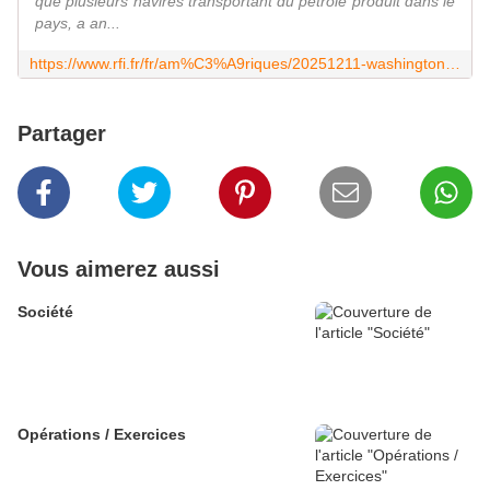
que plusieurs navires transportant du pétrole produit dans le
pays, a an...
https://www.rfi.fr/fr/am%C3%A9riques/20251211-washington-fait-monter-d-un-cran-la-crise-avec-le-venezuela-poutine-apporte-son-soutien-%C3%A0-maduro
Partager
Vous aimerez aussi
Société
Opérations / Exercices