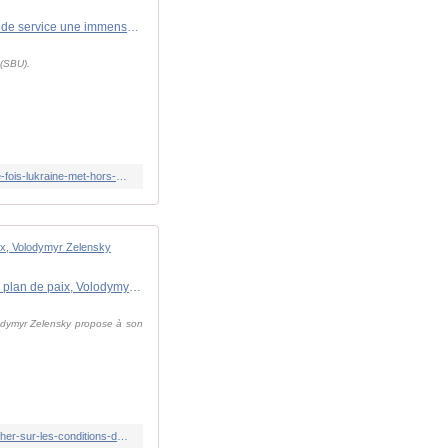
Guerre en Ukraine : après la mer Noire, Kiev frappe en mer Caspienne... pour la première fois, l'Ukraine met hors de service une immense plateforme pétrolière russe
 (SBU).
https://www.lindependant.fr/2025/12/11/guerre-en-ukraine-apres-la-mer-noire-kiev-frappe-en-mer-caspienne-pour-la-premiere-fois-lukraine-met-hors-de-service-une-immense-plateforme-petroliere-13104276.php
Guerre en Ukraine : "Il doit y avoir une position émanant du peuple ukrainien", pour trancher sur les conditions du plan de paix, Volodymyr Zelensky propose une élection ou un référendum
olodymyr Zelensky propose à son
https://www.lindependant.fr/2025/12/11/guerre-en-ukraine-il-doit-y-avoir-une-position-emanant-du-peuple-ukrainien-pour-trancher-sur-les-conditions-du-plan-de-paix-volodymyr-zelensky-propose-13105224.php