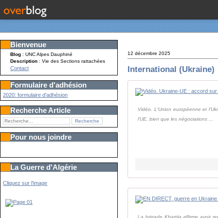
Bienvenue
12 décembre 2025
Blog
: UNC Alpes Dauphiné
Description
: Vie des Sections rattachées
International (Ukraine)
Contact
Formulaire d'adhésion
2020: formulaire d'adhésion
Recherche Article
Vidéo. L'Union européenne et l'Ukr
l'UE, bien que les négociations ...
Pour nous joindre
La Guerre d'Algérie
Cliquez sur l'image
La brigade Khartiia affirme avoir 