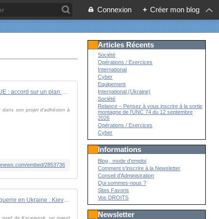
Connexion
+
Créer mon blog
Articles Récents
Société
Opérations / Exercices
International
Cyber
Equipement
Vidéo. Ukraine-UE : accord sur un plan d'action pour accélérer l'adhésion malgré le veto de la Hongrie
International (Ukraine)
Société
Relance – Pensez à vous inscrire à la sortie
t dans son projet d'adhésion à
montagne de l'UNC 74 du 12 septembre
2026
Opérations / Exercices
Cyber
Informations
Blog , mode d'emploi
euronews.com/embed/2853736
Comment s'inscrire à la Newsletter
Conseil d'Administration
Qui sommes-nous ?
Sites Favoris
Vos DROITS
EN DIRECT, guerre en Ukraine : Kiev revendique la reconquête de deux localités dans l'oblast de Kharkiv
Newsletter
s au nord de Koupiansk, un nœud