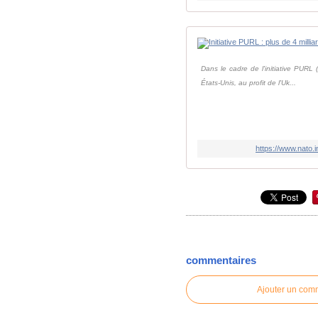
Dans le cadre de l'initiative PURL 
États-Unis, au profit de l'Uk...
https://www.nato.i
commentaires
Ajouter un com