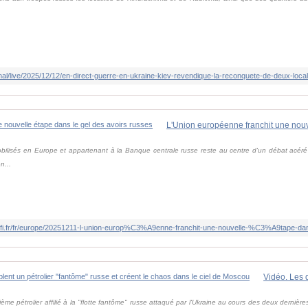
mobilisés en Europe et appartenant à la Banque centrale russe reste au centre d'un débat acér
n...
rfi.fr/fr/europe/20251211-l-union-europ%C3%A9enne-franchit-une-nouvelle-%C3%A9tape-dan
ème pétrolier affilié à la "flotte fantôme" russe attaqué par l'Ukraine au cours des deux dernièr