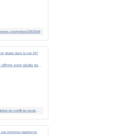
euronews.com/embed/2853648
Guerre en Ukraine : c'est l'une des attaques ukrainiennes les plus massives depuis le début du conflit... La Russie affirme avoir abattu dans la nuit 287 drones ukrainiens
https://www.lindependant.fr/2025/12/11/guerre-en-ukraine-cest-lune-des-attaques-ukrainiennes-les-plus-massives-depuis-le-debut-du-conflit-la-russie-affirme-avoir-abattu-dans-la-nuit-287-13104035.php