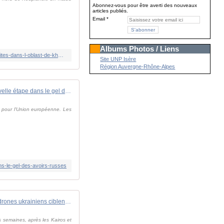
Abonnez-vous pour être averti des nouveaux
articles publiés.
Email
Albums Photos / Liens
https://www.lemonde.fr/international/live/2025/12/12/en-direct-guerre-en-ukraine-kiev-revendique-la-reconquete-de-deux-localites-dans-l-oblast-de-kharkiv_6656313_3210.html
Site UNP Isère
Région Auvergne-Rhône-Alpes
L'Union européenne franchit une nouvelle étape dans le gel des avoirs russes
é pour l'Union européenne. Les
s-le-gel-des-avoirs-russes
Vidéo. Les drones ukrainiens ciblent un pétrolier "fantôme" russe et créent le chaos dans le ciel de Moscou
es semaines, après les Kairos et