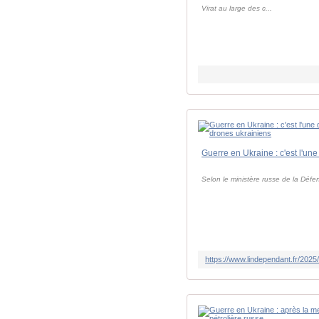
Virat au large des c...
Selon le ministère russe de la Défe