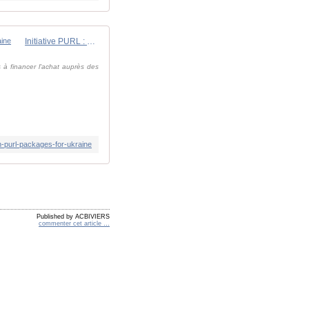
Initiative PURL : plus de 4 milliards de dollars d'équipements déjà financés par les Alliés et leurs partenaires au profit de l'Ukraine
s à financer l'achat auprès des
in-purl-packages-for-ukraine
Published by ACBIVIERS
commenter cet article
…