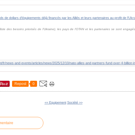
(liste des besoins priorisés de l'Ukraine), les pays de l'OTAN et les partenaires se sont engagé
nt/fr/news-and-events/articles/news/2025/12/10/nato-allies-and-partners-fund-over-4-billion-
Repost
0
<< Equipement
Société >>
mentaire