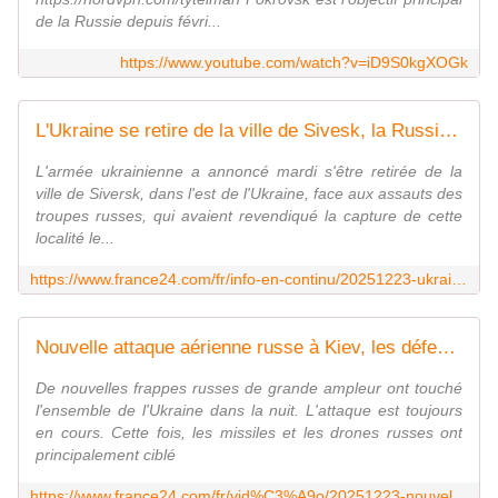
de la Russie depuis févri...
https://www.youtube.com/watch?v=iD9S0kgXOGk
L'Ukraine se retire de la ville de Sivesk, la Russie poursuit ses frappes contre le secteur énergétique
L'armée ukrainienne a annoncé mardi s'être retirée de la
ville de Siversk, dans l'est de l'Ukraine, face aux assauts des
troupes russes, qui avaient revendiqué la capture de cette
localité le...
https://www.france24.com/fr/info-en-continu/20251223-ukraine-des-frappes-russes-visent-le-secteur-%C3%A9nerg%C3%A9tique-deux-jours-avant-no%C3%ABl
Nouvelle attaque aérienne russe à Kiev, les défenses aériennes ukrainiennes à l'œuvre
De nouvelles frappes russes de grande ampleur ont touché
l'ensemble de l'Ukraine dans la nuit. L'attaque est toujours
en cours. Cette fois, les missiles et les drones russes ont
principalement ciblé
https://www.france24.com/fr/vid%C3%A9o/20251223-nouvelle-attaque-a%C3%A9rienne-russe-%C3%A0-kiev-les-d%C3%A9fenses-a%C3%A9riennes-ukrainiennes-%C3%A0-l-%C5%93uvre