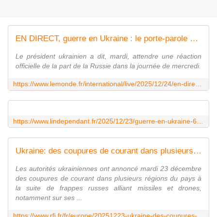
EN DIRECT, guerre en Ukraine : le porte-parole du Kremlin refuse de commenter le plan de paix américain présenté par Volodymyr Zelensky
Le président ukrainien a dit, mardi, attendre une réaction
officielle de la part de la Russie dans la journée de mercredi.
https://www.lemonde.fr/international/live/2025/12/24/en-direct-guerre-en-ukraine-la-russie-refuse-de-commenter-le-plan-de-paix-americain-devoile-par-volodymyr-zelensky-le-president-ukrainien-dit-attendre-une-reponse-du-kremlin-d-ici-a-mercredi_6658995_3210.html
https://www.lindependant.fr/2025/12/23/guerre-en-ukraine-635-drones-38-missiles-13-regions-visees-la-russie-lance-une-terrible-attaque-juste-avant-noel-13127639.php
Ukraine: des coupures de courant dans plusieurs régions après des frappes russes
Les autorités ukrainiennes ont annoncé mardi 23 décembre
des coupures de courant dans plusieurs régions du pays à
la suite de frappes russes alliant missiles et drones,
notamment sur ses ...
https://www.rfi.fr/fr/europe/20251223-ukraine-des-coupures-de-courant-dans-plusieurs-r%C3%A9gions-apr%C3%A8s-des-frappes-russes