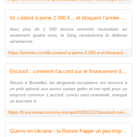
Ils coûtent à peine 2 000 €... et bloquent l'armée russe : ces drones qui changent la guerre
Avec plus de 1 000 drones ennemis neutralisés en
seulement quatre mois, le Sting révolutionne la défense
ukrainienne.
https://armees.com/ils-coutent-a-peine-2-000-e-et-bloquent-larmee-russe-ces-drones-qui-changent-la-guerre/
Exclusif : comment l'accord sur le financement des 90 milliards d'euros pour l'Ukraine a été scellé
Réunis à Bruxelles, les dirigeants européens ont renoncé à
un prêt adossé aux avoirs russes gelés et ont opté pour un
emprunt commun. L'accord, conclu sans unanimité, marque
un tournant d...
https://fr.euronews.com/my-europe/2025/12/23/exclusif-comment-laccord-sur-le-financement-des-90-milliards-deuros-pour-lukraine-a-ete-sc
Guerre en Ukraine : la Russie frappe un peu trop près de la frontière, la Pologne fait décoller ses avions de chasse