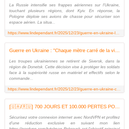
La Russie intensifie ses frappes aériennes sur l'Ukraine,
touchant plusieurs régions, dont Kyiv. En réponse, la
Pologne déploie ses avions de chasse pour sécuriser son
espace aérien. La situa...
https://www.lindependant.fr/2025/12/23/guerre-en-ukraine-la-russie-frappe-un-peu-trop-pres-de-la-frontiere-la-pologne-fait-decoller-ses-avions-de-chasse-13127324.php
Guerre en Ukraine : "Chaque mètre carré de la ville a été cédé à l'ennemi au prix de lourds sacrifices", les troupes ukrainiennes se retirent de Siversk
Les troupes ukrainiennes se retirent de Siversk, dans la
région de Donetsk. Cette décision vise à protéger les soldats
face à la supériorité russe en matériel et effectifs selon le
commande...
https://www.lindependant.fr/2025/12/23/guerre-en-ukraine-chaque-metre-carre-de-la-ville-a-ete-cede-a-lennemi-au-prix-de-lourds-sacrifices-les-troupes-ukrainiennes-se-retirent-de-siversk-13128130.php
[🇺🇦/🇷🇺] 700 JOURS ET 100.000 PERTES POUR POKROVSK
Sécurisez votre connexion internet avec NordVPN et profitez
d'une réduction exclusive en suivant mon lien
https://nordvpn.com/tytelman Pokrovsk est l'objectif principal