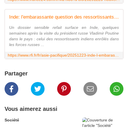
Inde: l'embarassante question des ressortissants enrôlés dans l'armée russe et morts en Ukraine
Un dossier sensible refait surface en Inde, quelques
semaines après la visite du président russe Vladimir Poutine
dans le pays : celui des ressortissants indiens enrôlés dans
les forces russes ...
https://www.rfi.fr/fr/asie-pacifique/20251223-inde-l-embarassante-question-des-ressortissants-enr%C3%B4l%C3%A9s-dans-l-arm%C3%A9e-russe-et-morts-en-ukraine
Partager
Vous aimerez aussi
Société