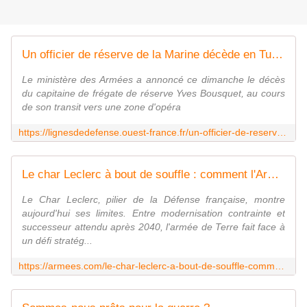
Un officier de réserve de la Marine décède en Turquie alors qu'il rejoignait l'opération Aspides
Le ministère des Armées a annoncé ce dimanche le décès
du capitaine de frégate de réserve Yves Bousquet, au cours
de son transit vers une zone d'opéra
https://lignesdedefense.ouest-france.fr/un-officier-de-reserve-de-la-marine-decede-en-turquie-alors-quil-rejoignait-loperation-aspides/
Le char Leclerc à bout de souffle : comment l'Armée française gère l'attente du char du futur
Le Char Leclerc, pilier de la Défense française, montre
aujourd'hui ses limites. Entre modernisation contrainte et
successeur attendu après 2040, l'armée de Terre fait face à
un défi stratég...
https://armees.com/le-char-leclerc-a-bout-de-souffle-comment-larmee-francaise-gere-lattente-du-char-du-futur/