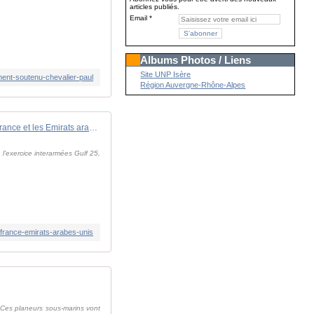
articles publiés.
Email
Albums Photos / Liens
Site UNP Isère
ment-soutenu-chevalier-paul
Région Auvergne-Rhône-Alpes
Gulf 25 : un partenariat efficace entre la France et les Emirats arabes unis
de l'exercice interarmées Gulf 25,
e-france-emirats-arabes-unis
 Ces planeurs sous-marins vont