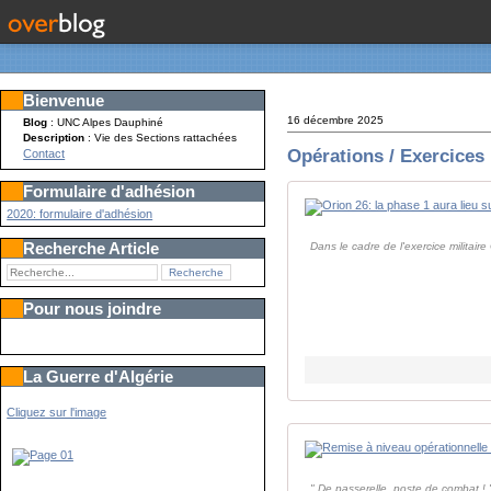
Bienvenue
16 décembre 2025
Blog
: UNC Alpes Dauphiné
Description
: Vie des Sections rattachées
Opérations / Exercices
Contact
Formulaire d'adhésion
2020: formulaire d'adhésion
Recherche Article
Dans le cadre de l'exercice militai
Pour nous joindre
La Guerre d'Algérie
Cliquez sur l'image
" De passerelle, poste de combat ! 