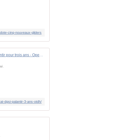
-dote-cinq-nouveaux-gliders
La DGSI renouvelle son contrat avec Palantir pour trois ans - OpexNews
té.
at-dgsi-palantir-3-ans-otdh/
.