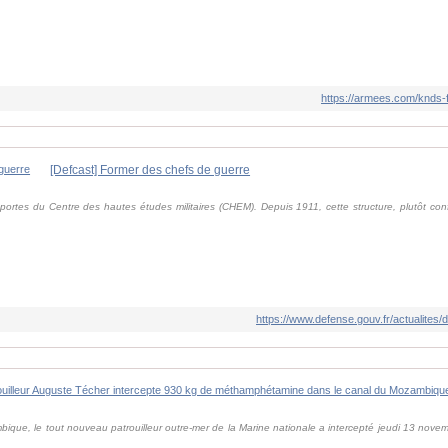
https://armees.com/knds-
[Defcast] Former des chefs de guerre
ortes du Centre des hautes études militaires (CHEM). Depuis 1911, cette structure, plutôt conf
.
https://www.defense.gouv.fr/actualites
ique, le tout nouveau patrouilleur outre-mer de la Marine nationale a intercepté jeudi 13 novem