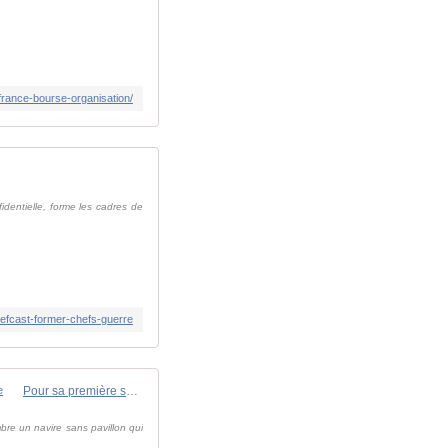
france-bourse-organisation/
identielle, forme les cadres de
/defcast-former-chefs-guerre
Pour sa première sortie, le patrouilleur Auguste Técher intercepte 930 kg de méthamphétamine dans le canal du Mozambique
bre un navire sans pavillon qui