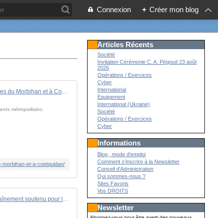
Connexion
+
Créer mon blog
Articles Récents
Société
Invitation Cérémonie C. A. Pégoud 23 août
2026
Opérations / Exercices
Cyber
International
Orion 26: la phase 1 aura lieu sur les plages du Morbihan et à Coëtquidan
Equipement
International (Ukraine)
ents métropolitains.
Société
Opérations / Exercices
Cyber
Informations
Blog , mode d'emploi
Comment s'inscrire à la Newsletter
du-morbihan-et-a-coetquidan/
Conseil d'Administration
Qui sommes-nous ?
Sites Favoris
Vos DROITS
Remise à niveau opérationnelle : entraînement soutenu pour le Chevalier Paul
Newsletter
Abonnez-vous pour être averti des nouveaux