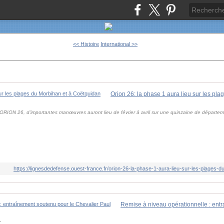
<< Histoire
International >>
re ORION 26, d'importantes manœuvres auront lieu de février à avril sur une quinzaine de départem
https://lignesdedefense.ouest-france.fr/orion-26-la-phase-1-aura-lieu-sur-les-plages-
"