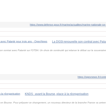
https://www.defense.gouv.fr/marine/actualites/marine-nationale-se
on contrat avec Palantir sur l'OTDH. Un choix de continuité qui relance le débat sur la souveraine
https://opexnews.fr/contr
KNDS : avant la Bourse, place à la réorganisation
r en Bourse. Pour préparer ce changement, un nouveau directeur de la branche France va arriver