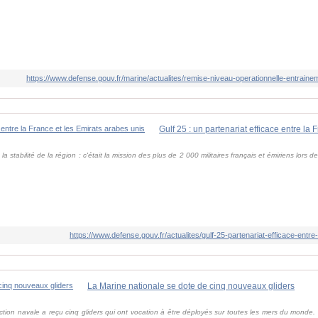
https://www.defense.gouv.fr/marine/actualites/remise-niveau-operationnelle-entraine
 la stabilité de la région : c'était la mission des plus de 2 000 militaires français et émiriens lors 
https://www.defense.gouv.fr/actualites/gulf-25-partenariat-efficace-entr
La Marine nationale se dote de cinq nouveaux gliders
tion navale a reçu cinq gliders qui ont vocation à être déployés sur toutes les mers du monde.