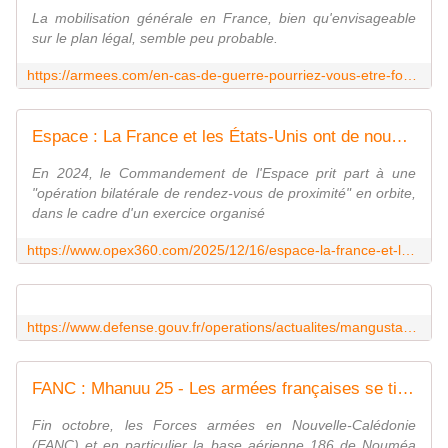
La mobilisation générale en France, bien qu'envisageable
sur le plan légal, semble peu probable.
https://armees.com/en-cas-de-guerre-pourriez-vous-etre-force-de-combattre-sans-etre-militaire/
Espace : La France et les États-Unis ont de nouveau effectué des manœuvres orbitales conjointes inédites - Zone Militaire
En 2024, le Commandement de l'Espace prit part à une
"opération bilatérale de rendez-vous de proximité" en orbite,
dans le cadre d'un exercice organisé
https://www.opex360.com/2025/12/16/espace-la-france-et-les-etats-unis-ont-de-nouveau-effectue-des-manoeuvres-orbitales-conjointes-inedites/
https://www.defense.gouv.fr/operations/actualites/mangusta-25-entrainement-aeroporte-cadre-du-renforcement-cooperation-militaire-entre-france
FANC : Mhanuu 25 - Les armées françaises se tiennent prêtes à intervenir en cas de cyclone
Fin octobre, les Forces armées en Nouvelle-Calédonie
(FANC) et en particulier la base aérienne 186 de Nouméa