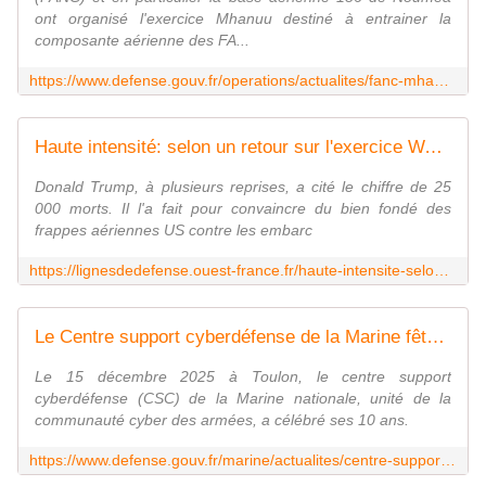
ont organisé l'exercice Mhanuu destiné à entrainer la
composante aérienne des FA...
https://www.defense.gouv.fr/operations/actualites/fanc-mhanuu-25-armees-francaises-se-tiennent-pretes-intervenir-cas-cyclone
Haute intensité: selon un retour sur l'exercice Warfighter 25, 500 tués et 1000 blessés par jour
Donald Trump, à plusieurs reprises, a cité le chiffre de 25
000 morts. Il l'a fait pour convaincre du bien fondé des
frappes aériennes US contre les embarc
https://lignesdedefense.ouest-france.fr/haute-intensite-selon-un-retour-sur-lexercice-warfighter-25-500-tues-et-1000-blesses-par-jour/
Le Centre support cyberdéfense de la Marine fête ses 10 ans
Le 15 décembre 2025 à Toulon, le centre support
cyberdéfense (CSC) de la Marine nationale, unité de la
communauté cyber des armées, a célébré ses 10 ans.
https://www.defense.gouv.fr/marine/actualites/centre-support-cyberdefense-marine-fete-ses-10-ans