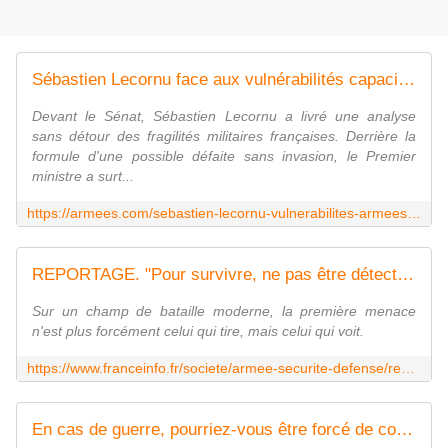
Sébastien Lecornu face aux vulnérabilités capacitaires des armées françaises
Devant le Sénat, Sébastien Lecornu a livré une analyse
sans détour des fragilités militaires françaises. Derrière la
formule d'une possible défaite sans invasion, le Premier
ministre a surt...
https://armees.com/sebastien-lecornu-vulnerabilites-armees-francaises/
REPORTAGE. "Pour survivre, ne pas être détecté" : les armées s'entraînent à devenir invisibles
Sur un champ de bataille moderne, la première menace
n'est plus forcément celui qui tire, mais celui qui voit.
https://www.franceinfo.fr/societe/armee-securite-defense/reportage-pour-survivre-ne-pas-etre-detecte-les-armees-s-entrainent-a-devenir-invisibles_7683058.html
En cas de guerre, pourriez-vous être forcé de combattre sans être militaire ?