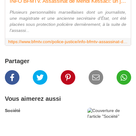
INFO BFMTV. Assassinat de Mehdi Kessaci: un journaliste, une magistrate et une ancienne secrétaire d'État sous protection policière
Plusieurs personnalités marseillaises dont un journaliste,
une magistrate et une ancienne secrétaire d'État, ont été
placées sous protection policière dernièrement, à la suite de
l'assassi...
https://www.bfmtv.com/police-justice/info-bfmtv-assassinat-de-mehdi-kessaci-un-journaliste-une-magistrate-et-une-ancienne-secretaire-d-etat-sous-protection-policiere_AN-202512030891.html
Partager
Vous aimerez aussi
Société