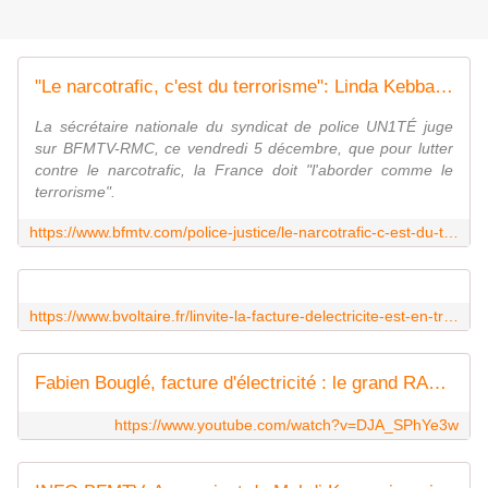
"Le narcotrafic, c'est du terrorisme": Linda Kebbab fustige les politiques "qui ont laissé faire"
La sécrétaire nationale du syndicat de police UN1TÉ juge
sur BFMTV-RMC, ce vendredi 5 décembre, que pour lutter
contre le narcotrafic, la France doit "l'aborder comme le
terrorisme".
https://www.bfmtv.com/police-justice/le-narcotrafic-c-est-du-terrorisme-linda-kebbab-fustige-les-politiques-qui-ont-laisse-faire_AV-202512050412.html
https://www.bvoltaire.fr/linvite-la-facture-delectricite-est-en-train-de-detruire-leconomie-francaise/?utm_source=Quotidienne_BV&utm_campaign=ffa5ceefeb-MAILCHIMP_NL&utm_medium=email&utm_term=0_71d6b02183-ffa5ceefeb-23804429&mc_cid=ffa5ceefeb&mc_eid=1488a2dc8c
Fabien Bouglé, facture d'électricité : le grand RACKET !
https://www.youtube.com/watch?v=DJA_SPhYe3w