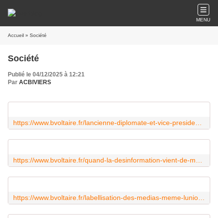
MENU
Accueil
» Société
Société
Publié le 04/12/2025 à 12:21
Par
ACBIVIERS
https://www.bvoltaire.fr/lancienne-diplomate-et-vice-presidente-de-la-commission-europeenne-inculpee/?utm_source=Quotidienne_BV&utm_campaign=9c720d9a0b-MAILCHIMP_NL&utm_medium=email&utm_term=0_71d6b02183-9c720d9a0b-23804429&mc_cid=9c720d9a0b&mc_eid=1488a2dc8c
https://www.bvoltaire.fr/quand-la-desinformation-vient-de-medias-labellises-et-censes-dire-le-vrai/?utm_source=Quotidienne_BV&utm_campaign=9c720d9a0b-MAILCHIMP_NL&utm_medium=email&utm_term=0_71d6b02183-9c720d9a0b-23804429&mc_cid=9c720d9a0b&mc_eid=1488a2dc8c
https://www.bvoltaire.fr/labellisation-des-medias-meme-lunion-europeenne-navait-pas-ose/?utm_source=Quotidienne_BV&utm_campaign=9c720d9a0b-MAILCHIMP_NL&utm_medium=email&utm_term=0_71d6b02183-9c720d9a0b-23804429&mc_cid=9c720d9a0b&mc_eid=1488a2dc8c