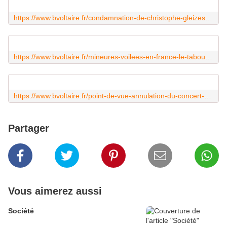
https://www.bvoltaire.fr/condamnation-de-christophe-gleizes-en-algerie-sept-ans-de-prison-ferme-confirmes/?utm_source=Quotidienne_BV&utm_campaign=9c720d9a0b-MAILCHIMP_NL&utm_medium=email&utm_term=0_71d6b02183-9c720d9a0b-23804429&mc_cid=9c720d9a0b&mc_eid=1488a2dc8c
https://www.bvoltaire.fr/mineures-voilees-en-france-le-tabou-persiste-en-suisse-lecole-en-subit-les-effets/?utm_source=Quotidienne_BV&utm_campaign=9c720d9a0b-MAILCHIMP_NL&utm_medium=email&utm_term=0_71d6b02183-9c720d9a0b-23804429&mc_cid=9c720d9a0b&mc_eid=1488a2dc8c
https://www.bvoltaire.fr/point-de-vue-annulation-du-concert-du-nouvel-an-mais-dou-peut-bien-venir-ce-risque-securitaire/?utm_source=Quotidienne_BV&utm_campaign=9c720d9a0b-MAILCHIMP_NL&utm_medium=email&utm_term=0_71d6b02183-9c720d9a0b-23804429&mc_cid=9c720d9a0b&mc_eid=1488a2dc8c
Partager
Vous aimerez aussi
Société