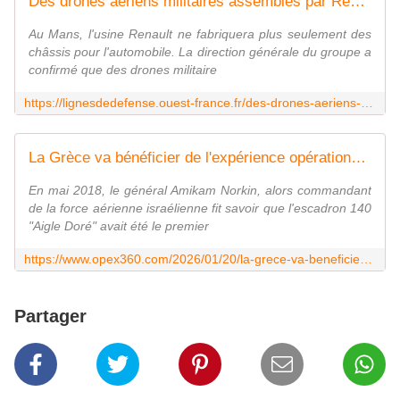
Des drones aériens militaires assemblés par Renault au Mans " d'ici la fin du premier semestre 2026 "
Au Mans, l'usine Renault ne fabriquera plus seulement des
châssis pour l'automobile. La direction générale du groupe a
confirmé que des drones militaire
https://lignesdedefense.ouest-france.fr/des-drones-aeriens-militaires-assembles-par-renault-au-mans-dici-la-fin-du-premier-semestre-2026/
La Grèce va bénéficier de l'expérience opérationnelle acquise par Israël grâce au F-35 - Zone Militaire
En mai 2018, le général Amikam Norkin, alors commandant
de la force aérienne israélienne fit savoir que l'escadron 140
"Aigle Doré" avait été le premier
https://www.opex360.com/2026/01/20/la-grece-va-beneficier-de-lexperience-operationnelle-acquise-par-israel-grace-au-f-35/
Partager