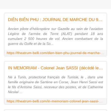
DIÊN BIÊN PHU : JOURNAL DE MARCHE DU 9 JANVIER 1954
Ancien pilote d'hélicoptère sur Gazelle au sein de l'aviation
Légère de l'armée de Terre (ALAT) pendant 18 ans
cumulant 2 500 heures de vol. Ancien combattant de la
guerre du Golfe et de la So...
https://theatrum-belli.com/dien-bien-phu-journal-de-marche-du-9-janvier-1954/
IN MEMORIAM - Colonel Jean SASSI (décédé le 9 janvier 2009)
Né à Tunis, protectorat français de Tunisie, le , dans une
famille originaire de Sartène en Corse, Jean Henri Sassi est
le fils d'Antoine Sassi, receveur des postes, et de Catherine
Nicolaï ...
https://theatrum-belli.com/in-memoriam-colonel-jean-sassi-decede-le-9-janvier-2009/