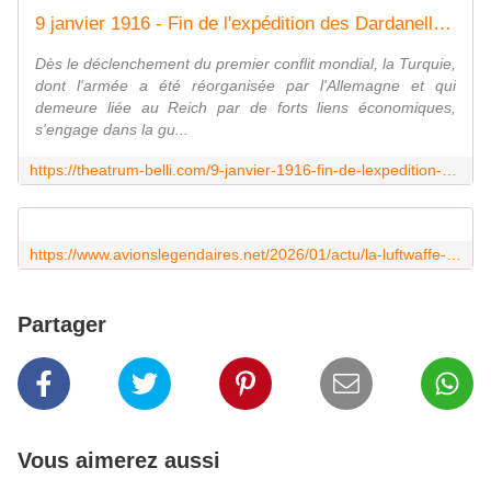
9 janvier 1916 - Fin de l'expédition des Dardanelles, débutée le 19 février 1915
Dès le déclenchement du premier conflit mondial, la Turquie,
dont l'armée a été réorganisée par l'Allemagne et qui
demeure liée au Reich par de forts liens économiques,
s'engage dans la gu...
https://theatrum-belli.com/9-janvier-1916-fin-de-lexpedition-des-dardanelles-debutee-le-19-fevrier-1915/
https://www.avionslegendaires.net/2026/01/actu/la-luftwaffe-celebre-ses-70-ans/
Partager
Vous aimerez aussi