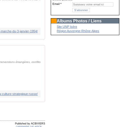
Email
Albums Photos / Liens
Site UNP Isère
Région Auvergne-Rhône-Alpes
de-marche-du-3-janvier-1954/
terventions étrangères, conflits
a-culture-strategique-russe/
Published by ACBIVIERS
commenter cet article
…