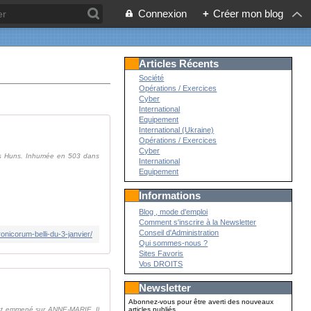
Connexion
+
Créer mon blog
Articles Récents
Société
Opérations / Exercices
Cyber
International
Equipement
International (Ukraine)
Opérations / Exercices
Cyber
i des Huns. Inhumée en 503 dans
International
Equipement
Informations
Blog , mode d'emploi
Comment s'inscrire à la Newsletter
Conseil d'Administration
ronicorum-belli-du-3-janvier/
Qui sommes-nous ?
Sites Favoris
Vos DROITS
Newsletter
Abonnez-vous pour être averti des nouveaux
est emmené sur ANNE-MARIE. Il
articles publiés.