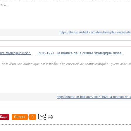
 ie ...
https://theatrum-belli.com/dien-bien-phu-journal-
1918-1921 : la matrice de la culture stratégique russe.
de la révolution bolchevique est le théâtre d'un ensemble de conflits imbriqués - guerre civile, in
https://theatrum-belli.com/1918-1921-la-matrice-de-l
Repost
0