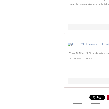
prend le commandement de la 10 e C
Entre 1918 et 1921, la Russie issue 
périphériques - qui m...