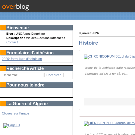
Bienvenue
3 janvier 2026
Blog
: UNC Alpes Dauphiné
Description
: Vie des Sections rattachées
Histoire
Contact
Formulaire d'adhésion
2020: formulaire d'adhésion
Recherche Article
Issue de la noblesse gallo-romaine
l'ermitage qu'elle a fondé, ell...
Pour nous joindre
La Guerre d'Algérie
Cliquez sur l'image
Le 1 er BEP reconnait le talweg 