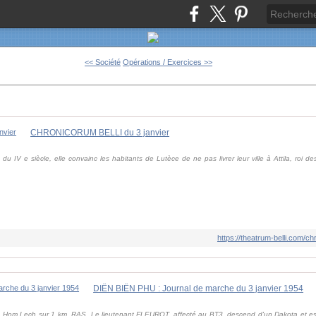
<< Société
Opérations / Exercices >>
CHRONICORUM BELLI du 3 janvier
 du IV e siècle, elle convainc les habitants de Lutèce de ne pas livrer leur ville à Attila, ro
https://theatrum-belli.com/ch
DIÊN BIÊN PHU : Journal de marche du 3 janvier 1954
de Hom Lech sur 1 km. RAS. Le lieutenant FLEUROT, affecté au BT3, descend d'un Dakota et 