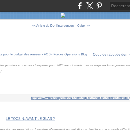
<< Article du DL- l'intervention...
Cyber >>
res promises aux armées françaises pour 2026 auront survécu au passage en force gouvernemen
p...
https://www.forcesoperations.com/coup-de-rabot-de-derniere-minute-
LE TOCSIN, AVANT LE GLAS ?
terrestre, les exportations françaises d'armement pourrait être confrontée à une nouvelle difficu