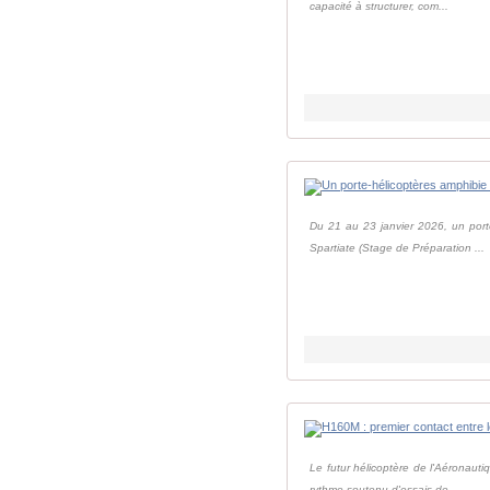
capacité à structurer, com...
Du 21 au 23 janvier 2026, un port
Spartiate (Stage de Préparation ...
Le futur hélicoptère de l'Aéronaut
rythme soutenu d'essais de ...