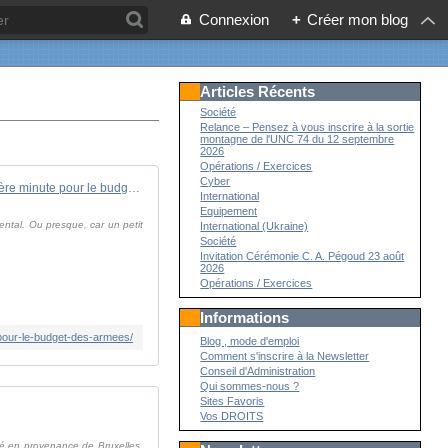
Connexion
+
Créer mon blog
Articles Récents
Société
Relance – Pensez à vous inscrire à la sortie
montagne de l'UNC 74 du 12 septembre
2026
Opérations / Exercices
Cyber
Coup de rabot de dernière minute pour le budget des armées - FOB - Forces Operations Blog
International
Equipement
tal. Ou presque, car un petit
International (Ukraine)
Société
Invitation Cérémonie C. A. Pégoud 23 août
2026
Opérations / Exercices
Informations
pour-le-budget-des-armees/
Blog , mode d'emploi
Comment s'inscrire à la Newsletter
Conseil d'Administration
Qui sommes-nous ?
Sites Favoris
Vos DROITS
lté en provenance de Bruxelles.