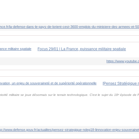
Focus 29/01 | La France, puissance militaire spatiale
https://www.youtub
riorité militaire se joue désormais sur le terrain technologique. C'est le sujet du 18ᵉ épisode d
tp://www.defense.gouv.fr/actualites/pensez-strategique-ndeg18-linnovation-enjeu-souverainet