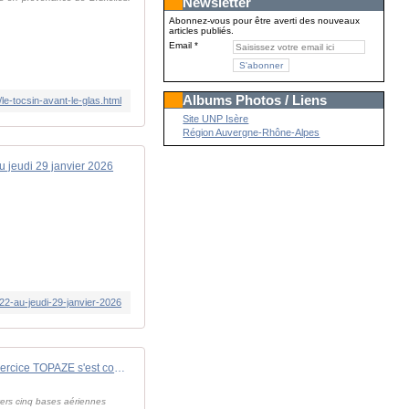
Newsletter
Abonnez-vous pour être averti des nouveaux
articles publiés.
Email
Albums Photos / Liens
le-tocsin-avant-le-glas.html
Site UNP Isère
Région Auvergne-Rhône-Alpes
au jeudi 29 janvier 2026
-22-au-jeudi-29-janvier-2026
L'exercice TOPAZE s'est conclu par un raid SCALP mené par les Rafale de 30e Escadre de Chasse - Zone Militaire
vers cinq bases aériennes