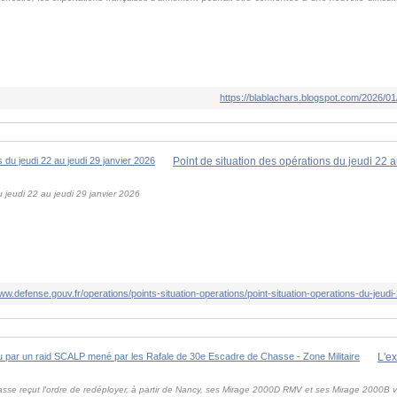
https://blablachars.blogspot.com/2026/01/
Point de situation des opérations du jeudi 22 
u jeudi 22 au jeudi 29 janvier 2026
www.defense.gouv.fr/operations/points-situation-operations/point-situation-operations-du-jeudi
asse reçut l'ordre de redéployer, à partir de Nancy, ses Mirage 2000D RMV et ses Mirage 2000B 