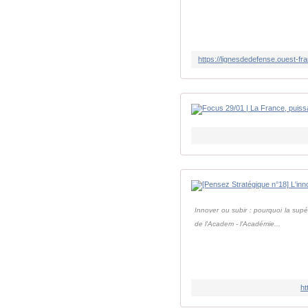
Innover ou subir : pourquoi la supé
de l'Academ - l'Académie...
ht