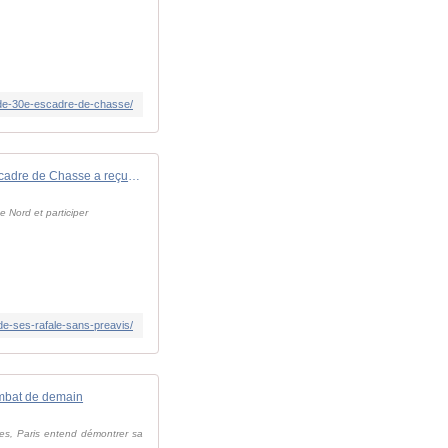
-de-30e-escadre-de-chasse/
La 30e Escadre de Chasse a reçu l'ordre de disperser une partie de ses Rafale sans préavis - Zone Militaire
e Nord et participer
e-ses-rafale-sans-preavis/
ombat de demain
rmes, Paris entend démontrer sa