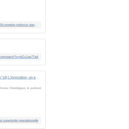
https://lignesdedefense.ouest-france.fr/la-defense-dans-le-pays-de-lorient-cest-3600-emplois-du-ministere-des-armees-et-5000-emplois-indirects-dans-les-entreprises-de-la-bitd-locale/
e.com/watch?v=rbZx1ae7TaA
[Pensez Stratégique n°18] L'innovation, un enjeu de souveraineté et de supériorité opérationnelle
e Pensez Stratégique, le podcast
e-superiorite-operationnelle