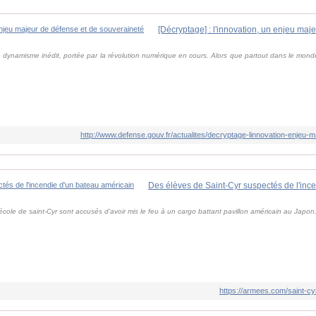
 dynamisme inédit, portée par la révolution numérique en cours. Alors que partout dans le monde
http://www.defense.gouv.fr/actualites/decryptage-linnovation-enjeu-
 école de saint-Cyr sont accusés d'avoir mis le feu à un cargo battant pavillon américain au Japon
https://armees.com/saint-cy