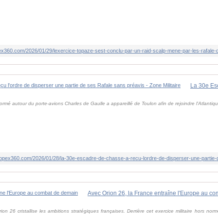
ex360.com/2026/01/29/lexercice-topaze-sest-conclu-par-un-raid-scalp-mene-par-les-rafale
ormé autour du porte-avions Charles de Gaulle a appareillé de Toulon afin de rejoindre l'Atlantiqu
.opex360.com/2026/01/28/la-30e-escadre-de-chasse-a-recu-lordre-de-disperser-une-partie-d
Avec Orion 26, la France entraîne l'Europe au c
n 26 cristallise les ambitions stratégiques françaises. Derrière cet exercice militaire hors no