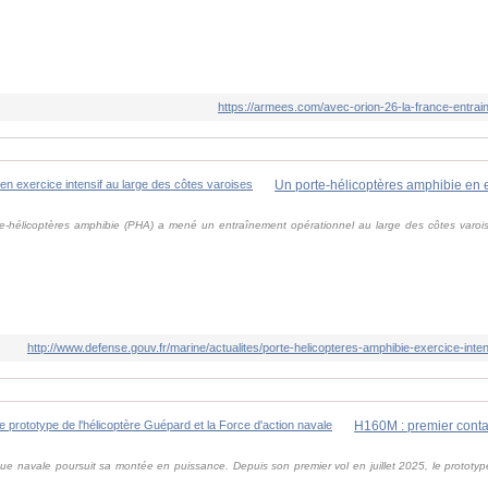
https://armees.com/avec-orion-26-la-france-entra
e-hélicoptères amphibie (PHA) a mené un entraînement opérationnel au large des côtes varois
http://www.defense.gouv.fr/marine/actualites/porte-helicopteres-amphibie-exercice-inte
ique navale poursuit sa montée en puissance. Depuis son premier vol en juillet 2025, le protot