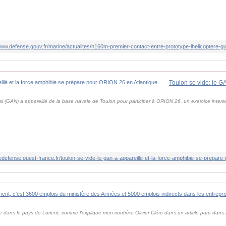
www.defense.gouv.fr/marine/actualites/h160m-premier-contact-entre-prototype-lhelicoptere-g
al (GAN) a appareillé de la base navale de Toulon pour participer à ORION 26, un exercice interar
dedefense.ouest-france.fr/toulon-se-vide-le-gan-a-appareille-et-la-force-amphibie-se-prepare-
dans le pays de Lorient, comme l'explique mon confrère Olivier Cléro dans un article paru dans 