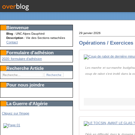
Bienvenue
29 janvier 2026
Blog
: UNC Alpes Dauphiné
Description
: Vie des Sections rattachées
Opérations / Exercices
Contact
Formulaire d'adhésion
2020: formulaire d'adhésion
Recherche Article
Les marche et sur-marche budgétai
coup de rabot s'est invité dans la co
Pour nous joindre
La Guerre d'Algérie
Cliquez sur l'image
Déjà en difficulté dans le domaine 