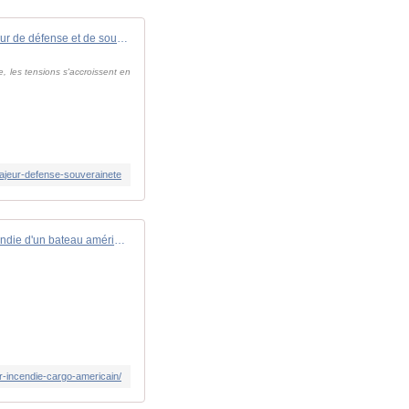
[Décryptage] : l'innovation, un enjeu majeur de défense et de souveraineté
, les tensions s'accroissent en
majeur-defense-souverainete
Des élèves de Saint-Cyr suspectés de l'incendie d'un bateau américain
.
r-incendie-cargo-americain/