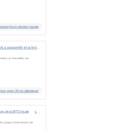
uepard-force-daction-navale
Toulon se vide: le GAN a appareillé et la force amphibie se prépare pour ORION 26 en Atlantique.
mées et interalliés de
pour-orion-26-en-atlantique/
La Défense dans le Pays de Lorient, c'est 3600 emplois du ministère des Armées et 5000 emplois indirects dans les entreprises de la BITD locale
les pages lorientaises de