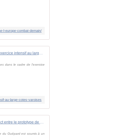
ine-l-europe-combat-demain/
Un porte-hélicoptères amphibie en exercice intensif au large des côtes varoises
es dans le cadre de l'exercice
nsif-au-large-cotes-varoises
H160M : premier contact entre le prototype de l'hélicoptère Guépard et la Force d'action navale
ype du Guépard est soumis à un